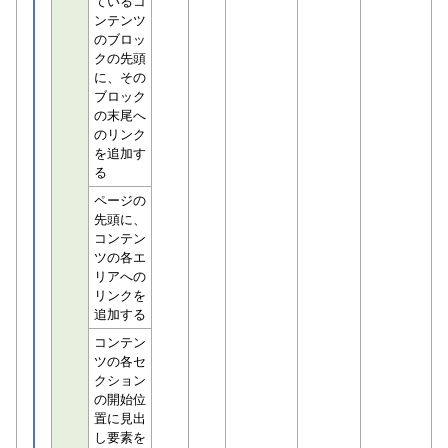
ているコ
ンテンツ
のブロッ
クの先頭
に、その
ブロック
の末尾へ
のリンク
を追加す
る
ページの
先頭に、
コンテン
ツの各エ
リアへの
リンクを
追加する
コンテン
ツの各セ
クション
の開始位
置に見出
し要素を