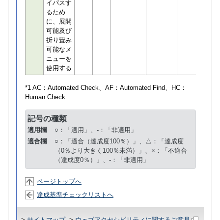
イパスす
るため
に、展開
可能及び
折り畳み
可能なメ
ニューを
使用する
*1 AC：
Automated Check
、AF：
Automated Find
、HC：
Human Check
記号の種類
適用欄
○：「適用」、-：「非適用」
適合欄
○：「適合（達成度100％）」、△：「達成度
（0％より大きく100％未満）」、×：「不適合
（達成度0％）」、-：「非適用」
ページトップへ
達成基準チェックリストへ
>
サイトマップ
>
ウェブアクセシビリティに関するご意見