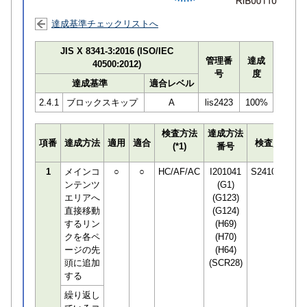
達成基準チェックリストへ
JIS X 8341-3:2016 (ISO/IEC
管理番
達成
40500:2012)
号
度
達成基準
適合レベル
2.4.1
ブロックスキップ
A
lis2423
100%
検査方法
達成方法
プ
項番
達成方法
適用
適合
検査員
(*1)
番号
検
1
メインコ
○
○
HC/AF/AC
I201041
S241087
ンテンツ
(G1)
エリアへ
(G123)
直接移動
(G124)
するリン
(H69)
クを各ペ
(H70)
ージの先
(H64)
頭に追加
(SCR28)
する
繰り返し