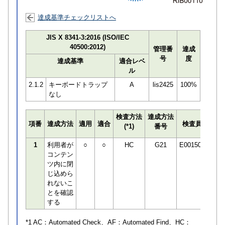
達成基準チェックリストへ
JIS X 8341-3:2016 (ISO/IEC
40500:2012)
管理番
達成
号
度
達成基準
適合レベ
ル
2.1.2
キーボードトラップ
A
lis2425
100%
なし
検査方法
達成方法
プロ
項番
達成方法
適用
適合
検査員
(*1)
番号
検知
1
利用者が
○
○
HC
G21
E001506
コンテン
ツ内に閉
じ込めら
れないこ
とを確認
する
*1 AC：
Automated Check
、AF：
Automated Find
、HC：