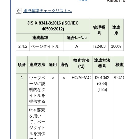
達成基準チェックリストへ
JIS X 8341-3:2016 (ISO/IEC
管理番
達成
40500:2012)
号
度
達成基準
適合レベル
2.4.2
ページタイトル
A
lis2403
100%
検査方法
達成方法
プ
項番
達成方法
適用
適合
検査員
(*1)
番号
検
1
ウェブペ
○
○
HC/AF/AC
I201042
S241068
ージに説
(G88)
明的なタ
(H25)
イトルを
提供する
title 要素
を用い
て、ペー
ジタイト
ルを提供