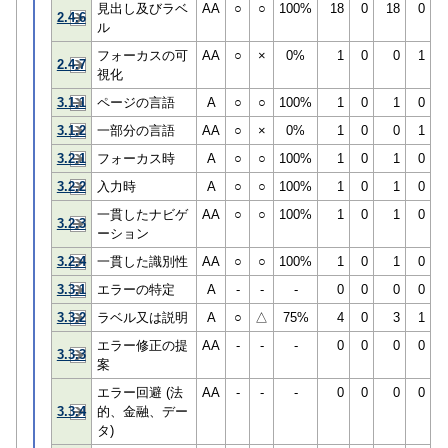
見出し及びラベ
AA
○
○
100%
18
0
18
0
2.4.6
ル
フォーカスの可
AA
○
×
0%
1
0
0
1
2.4.7
視化
3.1.1
ページの言語
A
○
○
100%
1
0
1
0
3.1.2
一部分の言語
AA
○
×
0%
1
0
0
1
3.2.1
フォーカス時
A
○
○
100%
1
0
1
0
3.2.2
入力時
A
○
○
100%
1
0
1
0
一貫したナビゲ
AA
○
○
100%
1
0
1
0
3.2.3
ーション
3.2.4
一貫した識別性
AA
○
○
100%
1
0
1
0
3.3.1
エラーの特定
A
-
-
-
0
0
0
0
3.3.2
ラベル又は説明
A
○
△
75%
4
0
3
1
エラー修正の提
AA
-
-
-
0
0
0
0
3.3.3
案
エラー回避 (法
AA
-
-
-
0
0
0
0
3.3.4
的、金融、デー
タ)