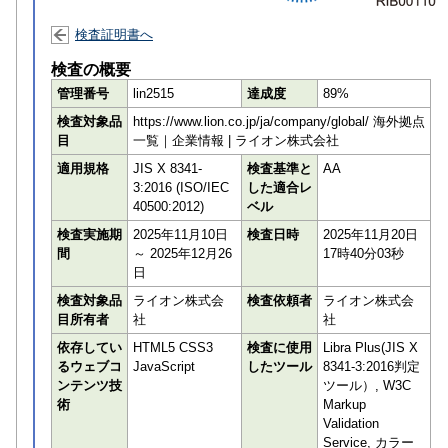
検査証明書へ
検査の概要
管理番号
lin2515
達成度
89%
検査対象品
https://www.lion.co.jp/ja/company/global/ 海外拠点
目
一覧｜企業情報 | ライオン株式会社
適用規格
JIS X 8341-
検査基準と
AA
3:2016 (ISO/IEC
した適合レ
40500:2012)
ベル
検査実施期
2025年11月10日
検査日時
2025年11月20日
間
～ 2025年12月26
17時40分03秒
日
検査対象品
ライオン株式会
検査依頼者
ライオン株式会
目所有者
社
社
依存してい
HTML5 CSS3
検査に使用
Libra Plus(JIS X
るウェブコ
JavaScript
したツール
8341-3:2016判定
ンテンツ技
ツール）, W3C
術
Markup
Validation
Service, カラー