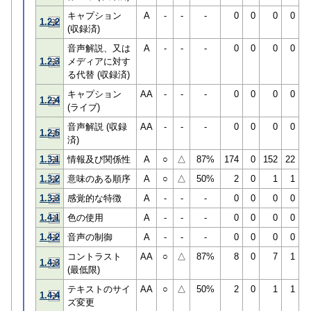
キャプション
A
-
-
-
0
0
0
0
1.2.2
(収録済)
音声解説、又は
A
-
-
-
0
0
0
0
1.2.3
メディアに対す
る代替 (収録済)
キャプション
AA
-
-
-
0
0
0
0
1.2.4
(ライブ)
音声解説 (収録
AA
-
-
-
0
0
0
0
1.2.5
済)
1.3.1
情報及び関係性
A
○
△
87%
174
0
152
22
1.3.2
意味のある順序
A
○
△
50%
2
0
1
1
1.3.3
感覚的な特徴
A
-
-
-
0
0
0
0
1.4.1
色の使用
A
-
-
-
0
0
0
0
1.4.2
音声の制御
A
-
-
-
0
0
0
0
コントラスト
AA
○
△
87%
8
0
7
1
1.4.3
(最低限)
テキストのサイ
AA
○
△
50%
2
0
1
1
1.4.4
ズ変更