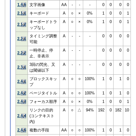
1.4.5
文字画像
AA
-
-
-
0
0
0
0
2.1.1
キーボード
A
○
×
0%
1
0
0
1
キーボードトラ
A
○
×
0%
1
0
0
1
2.1.2
ップなし
タイミング調整
A
-
-
-
0
0
0
0
2.2.1
可能
一時停止、停
A
-
-
-
0
0
0
0
2.2.2
止、非表示
3回の閃光、又
A
-
-
-
0
0
0
0
2.3.1
は閾値以下
ブロックスキッ
A
○
○
100%
1
0
1
0
2.4.1
プ
2.4.2
ページタイトル
A
○
○
100%
1
0
1
0
2.4.3
フォーカス順序
A
○
×
0%
1
0
0
1
リンクの目的
A
○
△
94%
192
0
182
10
2.4.4
(コンテキスト
内)
2.4.5
複数の手段
AA
○
○
100%
1
0
1
0