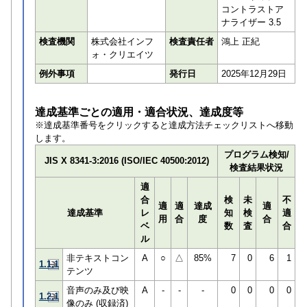
コントラストア
ナライザー 3.5
検査機関
株式会社インフ
検査責任者
鴻上 正紀
ォ・クリエイツ
例外事項
発行日
2025年12月29日
達成基準ごとの適用・適合状況、達成度等
※達成基準番号をクリックすると達成方法チェックリストへ移動
します。
プログラム検知/
JIS X 8341-3:2016 (ISO/IEC 40500:2012)
検査結果状況
適
合
検
未
不
適
適
達成
適
達成基準
レ
知
検
適
用
合
度
合
ベ
数
査
合
ル
非テキストコン
A
○
△
85%
7
0
6
1
1.1.1
テンツ
音声のみ及び映
A
-
-
-
0
0
0
0
1.2.1
像のみ (収録済)