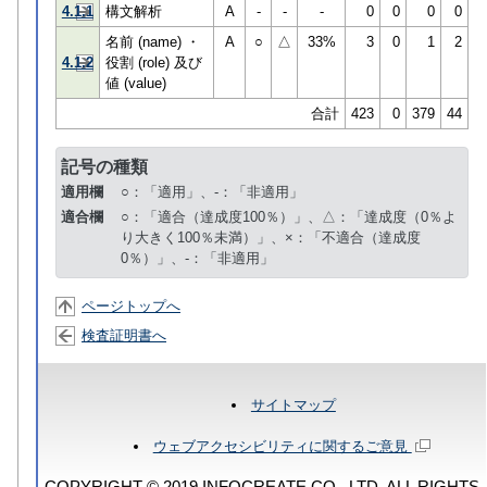
4.1.1
構文解析
A
-
-
-
0
0
0
0
名前 (name) ・
A
○
△
33%
3
0
1
2
4.1.2
役割 (role) 及び
値 (value)
合計
423
0
379
44
記号の種類
適用欄
○：「適用」、-：「非適用」
適合欄
○：「適合（達成度100％）」、△：「達成度（0％よ
り大きく100％未満）」、×：「不適合（達成度
0％）」、-：「非適用」
ページトップへ
検査証明書へ
サイトマップ
ウェブアクセシビリティに関するご意見
COPYRIGHT © 2019 INFOCREATE CO., LTD. ALL RIGHTS