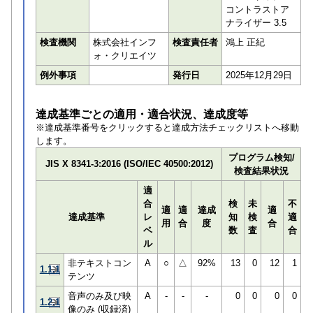
コントラストア
ナライザー 3.5
検査機関
株式会社インフ
検査責任者
鴻上 正紀
ォ・クリエイツ
例外事項
発行日
2025年12月29日
達成基準ごとの適用・適合状況、達成度等
※達成基準番号をクリックすると達成方法チェックリストへ移動
します。
プログラム検知/
JIS X 8341-3:2016 (ISO/IEC 40500:2012)
検査結果状況
適
合
検
未
不
適
適
達成
適
達成基準
レ
知
検
適
用
合
度
合
ベ
数
査
合
ル
非テキストコン
A
○
△
92%
13
0
12
1
1.1.1
テンツ
音声のみ及び映
A
-
-
-
0
0
0
0
1.2.1
像のみ (収録済)