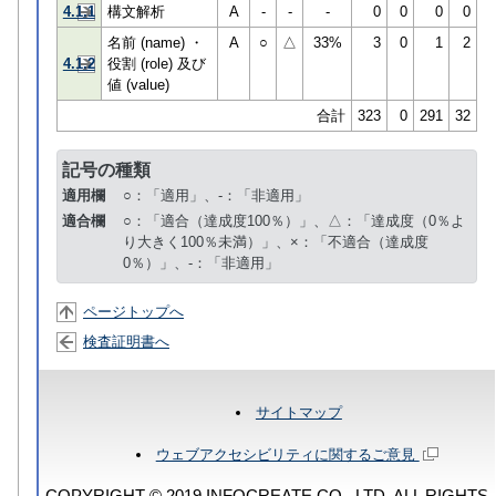
4.1.1
構文解析
A
-
-
-
0
0
0
0
名前 (name) ・
A
○
△
33%
3
0
1
2
4.1.2
役割 (role) 及び
値 (value)
合計
323
0
291
32
記号の種類
適用欄
○：「適用」、-：「非適用」
適合欄
○：「適合（達成度100％）」、△：「達成度（0％よ
り大きく100％未満）」、×：「不適合（達成度
0％）」、-：「非適用」
ページトップへ
検査証明書へ
サイトマップ
ウェブアクセシビリティに関するご意見
COPYRIGHT © 2019 INFOCREATE CO., LTD. ALL RIGHTS