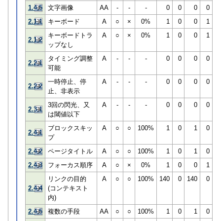
1.4.5
文字画像
AA
-
-
-
0
0
0
0
2.1.1
キーボード
A
○
×
0%
1
0
0
1
キーボードトラ
A
○
×
0%
1
0
0
1
2.1.2
ップなし
タイミング調整
A
-
-
-
0
0
0
0
2.2.1
可能
一時停止、停
A
-
-
-
0
0
0
0
2.2.2
止、非表示
3回の閃光、又
A
-
-
-
0
0
0
0
2.3.1
は閾値以下
ブロックスキッ
A
○
○
100%
1
0
1
0
2.4.1
プ
2.4.2
ページタイトル
A
○
○
100%
1
0
1
0
2.4.3
フォーカス順序
A
○
×
0%
1
0
0
1
リンクの目的
A
○
○
100%
140
0
140
0
2.4.4
(コンテキスト
内)
2.4.5
複数の手段
AA
○
○
100%
1
0
1
0