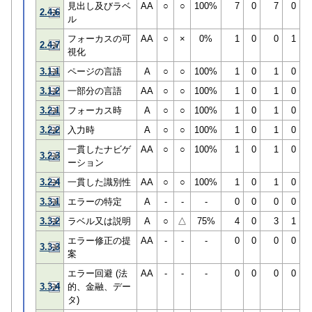
見出し及びラベ
AA
○
○
100%
7
0
7
0
2.4.6
ル
フォーカスの可
AA
○
×
0%
1
0
0
1
2.4.7
視化
3.1.1
ページの言語
A
○
○
100%
1
0
1
0
3.1.2
一部分の言語
AA
○
○
100%
1
0
1
0
3.2.1
フォーカス時
A
○
○
100%
1
0
1
0
3.2.2
入力時
A
○
○
100%
1
0
1
0
一貫したナビゲ
AA
○
○
100%
1
0
1
0
3.2.3
ーション
3.2.4
一貫した識別性
AA
○
○
100%
1
0
1
0
3.3.1
エラーの特定
A
-
-
-
0
0
0
0
3.3.2
ラベル又は説明
A
○
△
75%
4
0
3
1
エラー修正の提
AA
-
-
-
0
0
0
0
3.3.3
案
エラー回避 (法
AA
-
-
-
0
0
0
0
3.3.4
的、金融、デー
タ)