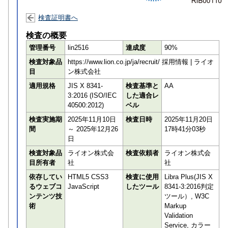
検査証明書へ
検査の概要
管理番号
lin2516
達成度
90%
検査対象品
https://www.lion.co.jp/ja/recruit/ 採用情報 | ライオ
目
ン株式会社
適用規格
JIS X 8341-
検査基準と
AA
3:2016 (ISO/IEC
した適合レ
40500:2012)
ベル
検査実施期
2025年11月10日
検査日時
2025年11月20日
間
～ 2025年12月26
17時41分03秒
日
検査対象品
ライオン株式会
検査依頼者
ライオン株式会
目所有者
社
社
依存してい
HTML5 CSS3
検査に使用
Libra Plus(JIS X
るウェブコ
JavaScript
したツール
8341-3:2016判定
ンテンツ技
ツール）, W3C
術
Markup
Validation
Service, カラー