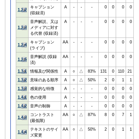
キャプション
A
-
-
-
0
0
0
0
1.2.2
(収録済)
音声解説、又は
A
-
-
-
0
0
0
0
1.2.3
メディアに対す
る代替 (収録済)
キャプション
AA
-
-
-
0
0
0
0
1.2.4
(ライブ)
音声解説 (収録
AA
-
-
-
0
0
0
0
1.2.5
済)
1.3.1
情報及び関係性
A
○
△
83%
131
0
110
21
1.3.2
意味のある順序
A
○
△
50%
2
0
1
1
1.3.3
感覚的な特徴
A
-
-
-
0
0
0
0
1.4.1
色の使用
A
-
-
-
0
0
0
0
1.4.2
音声の制御
A
-
-
-
0
0
0
0
コントラスト
AA
○
△
87%
8
0
7
1
1.4.3
(最低限)
テキストのサイ
AA
○
△
50%
2
0
1
1
1.4.4
ズ変更