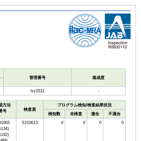
ト
管理番号
達成度
lsz2511
-
成方法
プログラム検知/検査結果状況
検査員
番号
検知数
未検査
適合
不適合
01065
S210613
0
0
0
0
G134)
G192)
H88)