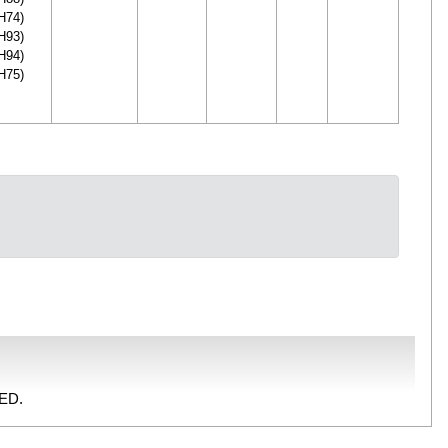
H74)
H93)
H94)
H75)
ED.