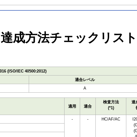
達成方法チェックリス
016 (ISO/IEC 40500:2012)
適合レベル
A
検査方法
達
適用
適合
(*1)
-
-
HC/AF/AC
I2
(
(
(