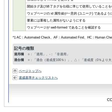
開始タグ及び終了タグを仕様に準じて使用していることを
ウェブページの id 属性値が一意的 (ユニーク) であるよう
要素には重複した属性がないようにする
ウェブページが well-formed であることを確認する
*1 AC：
Automated Check
、AF：
Automated Find
、HC：
Human Che
記号の種類
適用欄
○：「適用」、-：「非適用」
適合欄
○：「適合（達成度100％）」、△：「達成度（0％より大
ページトップへ
達成基準チェックリストへ
CO