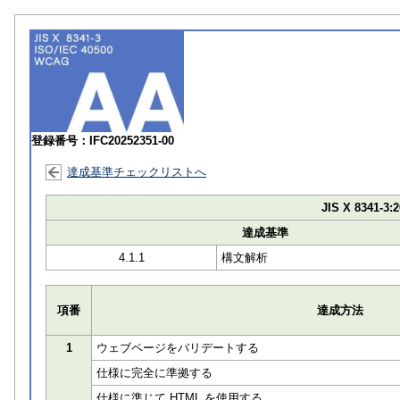
登録番号：IFC20252351-00
達成基準チェックリストへ
JIS X 8341-3:2
達成基準
4.1.1
構文解析
項番
達成方法
1
ウェブページをバリデートする
仕様に完全に準拠する
仕様に準じて HTML を使用する