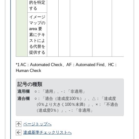
的を特定
する
イメージ
マップの
area 要
素にテキ
ストによ
る代替を
提供する
*1 AC：
Automated Check
、AF：
Automated Find
、HC：
Human Check
記号の種類
適用欄
○：「適用」、-：「非適用」
適合欄
○：「適合（達成度100％）」、△：「達成度
（0％より大きく100％未満）」、×：「不適合
（達成度0％）」、-：「非適用」
ページトップへ
達成基準チェックリストへ