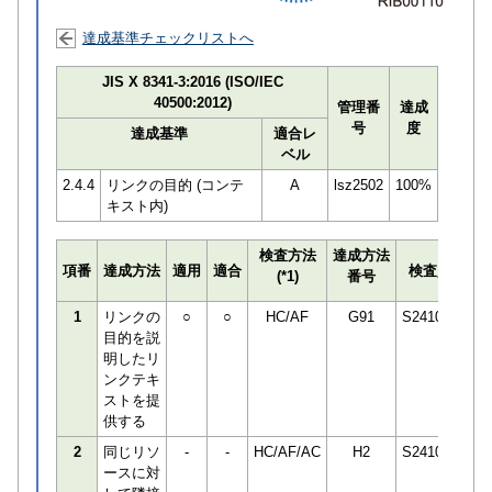
達成基準チェックリストへ
JIS X 8341-3:2016 (ISO/IEC
40500:2012)
管理番
達成
号
度
達成基準
適合レ
ベル
2.4.4
リンクの目的 (コンテ
A
lsz2502
100%
キスト内)
検査方法
達成方法
プ
項番
達成方法
適用
適合
検査員
(*1)
番号
検
1
リンクの
○
○
HC/AF
G91
S241032
目的を説
明したリ
ンクテキ
ストを提
供する
2
同じリソ
-
-
HC/AF/AC
H2
S241032
ースに対