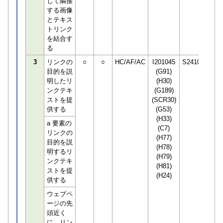
して隣接
する画像
とテキス
トリンク
を結合す
る
3
リンクの
○
○
HC/AF/AC
I201045
S241032
目的を説
(G91)
明したリ
(H30)
ンクテキ
(G189)
ストを提
(SCR30)
供する
(G53)
(H33)
a 要素の
(C7)
リンクの
(H77)
目的を説
(H78)
明するリ
(H79)
ンクテキ
(H81)
ストを提
(H24)
供する
ウェブペ
ージの先
頭近く
に、リン