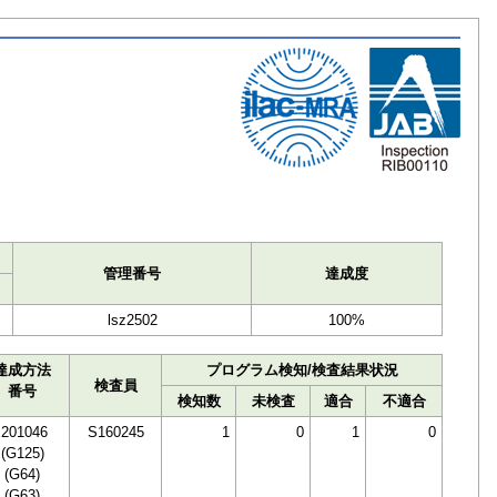
ト
管理番号
達成度
lsz2502
100%
達成方法
プログラム検知/検査結果状況
検査員
番号
検知数
未検査
適合
不適合
I201046
S160245
1
0
1
0
(G125)
(G64)
(G63)