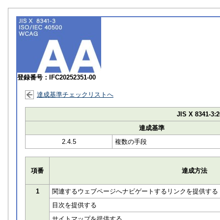
登録番号：IFC20252351-00
達成基準チェックリストへ
JIS X 8341-3:2
達成基準
2.4.5
複数の手段
項番
達成方法
1
関連するウェブページへナビゲートするリンクを提供する
目次を提供する
サイトマップを提供する