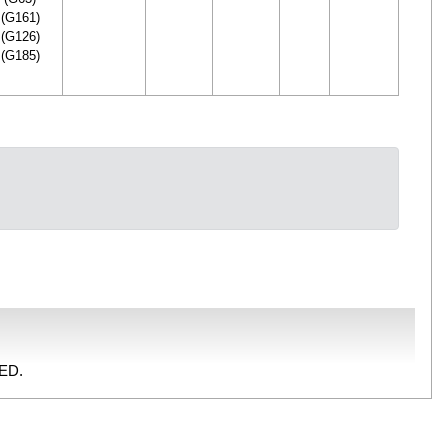
(G161)
(G126)
(G185)
ED.