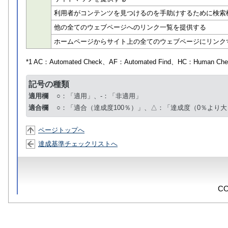
利用者がコンテンツを見つけるのを手助けするために検索
他の全てのウェブページへのリンク一覧を提供する
ホームページからサイト上の全てのウェブページにリンク
*1 AC：
Automated Check
、AF：
Automated Find
、HC：
Human Che
記号の種類
適用欄
○：「適用」、-：「非適用」
適合欄
○：「適合（達成度100％）」、△：「達成度（0％より大
ページトップへ
達成基準チェックリストへ
CO