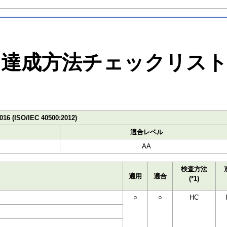
達成方法チェックリス
016 (ISO/IEC 40500:2012)
適合レベル
AA
検査方法
適用
適合
(*1)
○
○
HC