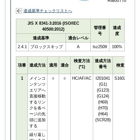
達成基準チェックリストへ
JIS X 8341-3:2016 (ISO/IEC
管理番
達成
40500:2012)
号
度
達成基準
適合レベル
2.4.1
ブロックスキップ
A
lsz2509
100%
検査方法
達成方法
プ
項番
達成方法
適用
適合
検査員
(*1)
番号
検
1
メインコ
○
○
HC/AF/AC
I201041
S160245
ンテンツ
(G1)
エリアへ
(G123)
直接移動
(G124)
するリン
(H69)
クを各ペ
(H70)
ージの先
(H64)
頭に追加
(SCR28)
する
繰り返し