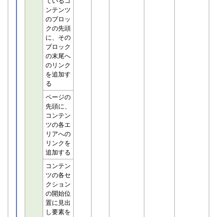
ているコ
ンテンツ
のブロッ
クの先頭
に、その
ブロック
の末尾へ
のリンク
を追加す
る
ページの
先頭に、
コンテン
ツの各エ
リアへの
リンクを
追加する
コンテン
ツの各セ
クション
の開始位
置に見出
し要素を