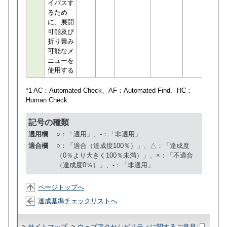
イパスす
るため
に、展開
可能及び
折り畳み
可能なメ
ニューを
使用する
*1 AC：
Automated Check
、AF：
Automated Find
、HC：
Human Check
記号の種類
適用欄
○：「適用」、-：「非適用」
適合欄
○：「適合（達成度100％）」、△：「達成度
（0％より大きく100％未満）」、×：「不適合
（達成度0％）」、-：「非適用」
ページトップへ
達成基準チェックリストへ
>
サイトマップ
>
ウェブアクセシビリティに関するご意見