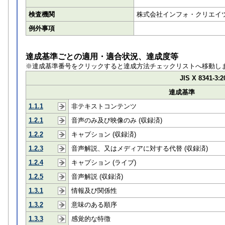
検査機関
株式会社インフォ・クリエイ
例外事項
達成基準ごとの適用・適合状況、達成度等
※達成基準番号をクリックすると達成方法チェックリストへ移動し
JIS X 8341-3:2
達成基準
1.1.1
非テキストコンテンツ
1.2.1
音声のみ及び映像のみ (収録済)
1.2.2
キャプション (収録済)
1.2.3
音声解説、又はメディアに対する代替 (収録済)
1.2.4
キャプション (ライブ)
1.2.5
音声解説 (収録済)
1.3.1
情報及び関係性
1.3.2
意味のある順序
1.3.3
感覚的な特徴