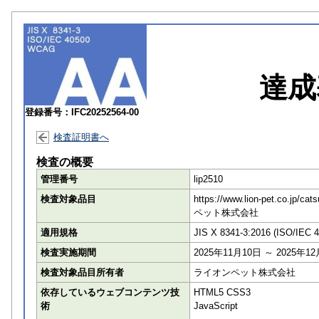
達成
登録番号：IFC20252564-00
検査証明書へ
検査の概要
管理番号
lip2510
検査対象品目
https://www.lion-p
ペット株式会社
適用規格
JIS X 8341-3:2016 (ISO/IEC 
検査実施期間
2025年11月10日 ～ 2025年1
検査対象品目所有者
ライオンペット株式会社
依存しているウェブコンテンツ技
HTML5 CSS3
術
JavaScript