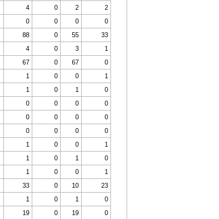
4
0
2
2
0
0
0
0
88
0
55
33
4
0
3
1
67
0
67
0
1
0
0
1
1
0
1
0
0
0
0
0
0
0
0
0
0
0
0
0
1
0
0
1
1
0
1
0
1
0
0
1
33
0
10
23
1
0
1
0
19
0
19
0