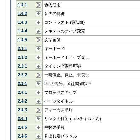
1.4.1
色の使用
1.4.2
音声の制御
1.4.3
コントラスト (最低限)
1.4.4
テキストのサイズ変更
1.4.5
文字画像
2.1.1
キーボード
2.1.2
キーボードトラップなし
2.2.1
タイミング調整可能
2.2.2
一時停止、停止、非表示
2.3.1
3回の閃光、又は閾値以下
2.4.1
ブロックスキップ
2.4.2
ページタイトル
2.4.3
フォーカス順序
2.4.4
リンクの目的 (コンテキスト内)
2.4.5
複数の手段
2.4.6
見出し及びラベル