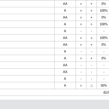
AA
○
×
0%
A
○
○
100%
AA
○
×
0%
A
○
○
100%
A
-
-
-
AA
○
○
100%
AA
○
×
0%
A
-
-
-
A
○
×
0%
AA
-
-
-
AA
-
-
-
A
-
-
-
A
○
△
50%
合