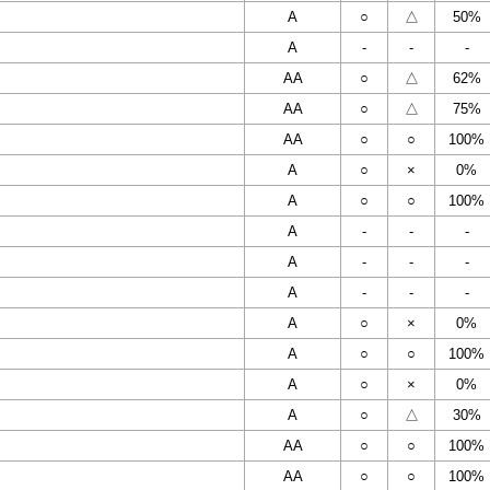
A
○
△
50%
A
-
-
-
AA
○
△
62%
AA
○
△
75%
AA
○
○
100%
A
○
×
0%
A
○
○
100%
A
-
-
-
A
-
-
-
A
-
-
-
A
○
×
0%
A
○
○
100%
A
○
×
0%
A
○
△
30%
AA
○
○
100%
AA
○
○
100%