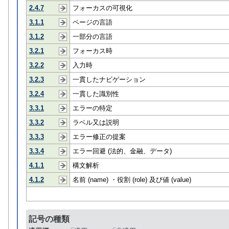
2.4.7
フォーカスの可視化
3.1.1
ページの言語
3.1.2
一部分の言語
3.2.1
フォーカス時
3.2.2
入力時
3.2.3
一貫したナビゲーション
3.2.4
一貫した識別性
3.3.1
エラーの特定
3.3.2
ラベル又は説明
3.3.3
エラー修正の提案
3.3.4
エラー回避 (法的、金融、データ)
4.1.1
構文解析
4.1.2
名前 (name) ・役割 (role) 及び値 (value)
記号の種類