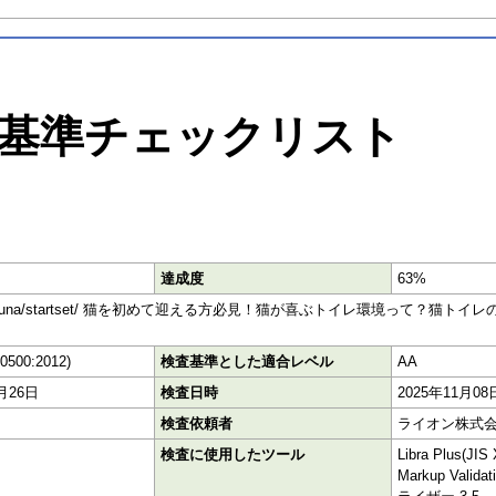
基準チェックリスト
達成度
63%
et.co.jp/catsuna/startset/ 猫を初めて迎える方必見！猫が喜ぶトイレ環境っ
40500:2012)
検査基準とした適合レベル
AA
2月26日
検査日時
2025年11月08
検査依頼者
ライオン株式
検査に使用したツール
Libra Plus(J
Markup Vali