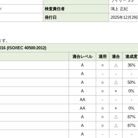
ライザー 3.5
ツ
検査責任者
鴻上 正紀
発行日
2025年12月29
ます。
016 (ISO/IEC 40500:2012)
適合レベル
適用
適合
達成度
A
○
△
36%
A
-
-
-
A
○
△
50%
A
○
×
0%
AA
-
-
-
AA
○
×
0%
A
○
△
87%
A
○
△
87%
A
-
-
-