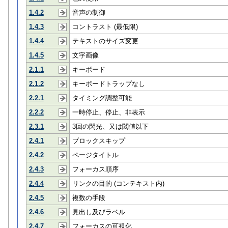
1.4.2
音声の制御
1.4.3
コントラスト (最低限)
1.4.4
テキストのサイズ変更
1.4.5
文字画像
2.1.1
キーボード
2.1.2
キーボードトラップなし
2.2.1
タイミング調整可能
2.2.2
一時停止、停止、非表示
2.3.1
3回の閃光、又は閾値以下
2.4.1
ブロックスキップ
2.4.2
ページタイトル
2.4.3
フォーカス順序
2.4.4
リンクの目的 (コンテキスト内)
2.4.5
複数の手段
2.4.6
見出し及びラベル
2.4.7
フォーカスの可視化