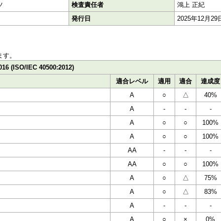
ツ
検査責任者
鴻上 正紀
発行日
2025年12月29
ます。
016 (ISO/IEC 40500:2012)
適合レベル
適用
適合
達成度
A
○
△
40%
A
-
-
-
A
○
○
100%
A
○
○
100%
AA
-
-
-
AA
○
○
100%
A
○
△
75%
A
○
△
83%
A
-
-
-
A
○
×
0%