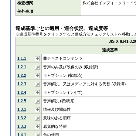
検査機関
株式会社インフォ・クリエイ
例外事項
達成基準ごとの適用・適合状況、達成度等
※達成基準番号をクリックすると達成方法チェックリストへ移動し
JIS X 8341-3:2
達成基準
1.1.1
非テキストコンテンツ
1.2.1
音声のみ及び映像のみ (収録済)
1.2.2
キャプション (収録済)
1.2.3
音声解説、又はメディアに対する代替 (収録済)
1.2.4
キャプション (ライブ)
1.2.5
音声解説 (収録済)
1.3.1
情報及び関係性
1.3.2
意味のある順序
1.3.3
感覚的な特徴
1.4.1
色の使用