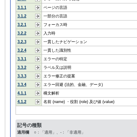
3.1.1
ページの言語
3.1.2
一部分の言語
3.2.1
フォーカス時
3.2.2
入力時
3.2.3
一貫したナビゲーション
3.2.4
一貫した識別性
3.3.1
エラーの特定
3.3.2
ラベル又は説明
3.3.3
エラー修正の提案
3.3.4
エラー回避 (法的、金融、データ)
4.1.1
構文解析
4.1.2
名前 (name) ・役割 (role) 及び値 (value)
記号の種類
適用欄
○：「適用」、-：「非適用」