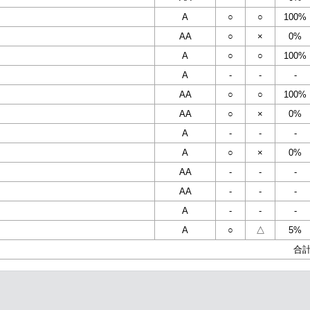
A
○
○
100%
AA
○
×
0%
A
○
○
100%
A
-
-
-
AA
○
○
100%
AA
○
×
0%
A
-
-
-
A
○
×
0%
AA
-
-
-
AA
-
-
-
A
-
-
-
A
○
△
5%
合