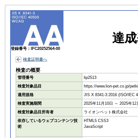
達成
登録番号：IFC20252564-00
検査証明書へ
検査の概要
管理番号
lip2513
検査対象品目
https://www.lion-pet.
適用規格
JIS X 8341-3:2016 (ISO/IEC 
検査実施期間
2025年11月10日 ～ 2025年1
検査対象品目所有者
ライオンペット株式会社
依存しているウェブコンテンツ技
HTML5 CSS3
術
JavaScript