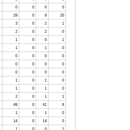
0
0
0
0
29
0
9
20
3
0
2
1
2
0
2
0
1
0
0
1
1
0
1
0
0
0
0
0
0
0
0
0
0
0
0
0
1
0
1
0
1
0
1
0
2
0
1
1
49
0
41
8
1
0
1
0
14
0
14
0
1
0
0
1