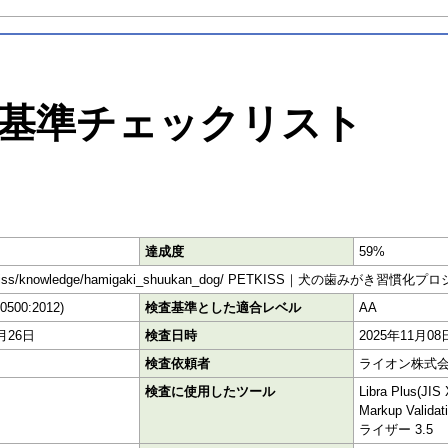
基準チェックリスト
達成度
59%
co.jp/petkiss/knowledge/hamigaki_shuukan_dog/ PETKISS｜犬の
40500:2012)
検査基準とした適合レベル
AA
2月26日
検査日時
2025年11月08
検査依頼者
ライオン株式
検査に使用したツール
Libra Plus(J
Markup Vali
ライザー 3.5