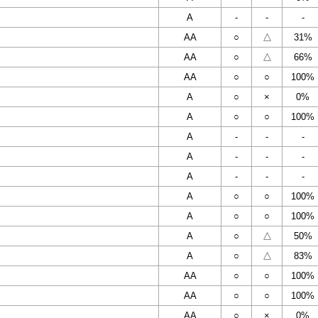
A
-
-
-
AA
○
△
31%
AA
○
△
66%
AA
○
○
100%
A
○
×
0%
A
○
○
100%
A
-
-
-
A
-
-
-
A
-
-
-
A
○
○
100%
A
○
○
100%
A
○
△
50%
A
○
△
83%
AA
○
○
100%
AA
○
○
100%
AA
○
×
0%