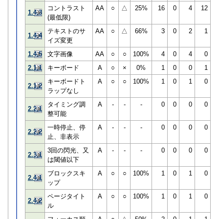
コントラスト
AA
○
△
25%
16
0
4
12
1.4.3
(最低限)
テキストのサ
AA
○
△
66%
3
0
2
1
1.4.4
イズ変更
1.4.5
文字画像
AA
○
○
100%
4
0
4
0
2.1.1
キーボード
A
○
×
0%
1
0
0
1
キーボードト
A
○
○
100%
1
0
1
0
2.1.2
ラップなし
タイミング調
A
-
-
-
0
0
0
0
2.2.1
整可能
一時停止、停
A
-
-
-
0
0
0
0
2.2.2
止、非表示
3回の閃光、又
A
-
-
-
0
0
0
0
2.3.1
は閾値以下
ブロックスキ
A
○
○
100%
1
0
1
0
2.4.1
ップ
ページタイト
A
○
○
100%
1
0
1
0
2.4.2
ル