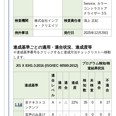
Service, カラー
コントラストア
ナライザー 3.5
検査機関
株式会社インフ
検査責任者
鴻上 正紀
ォ・クリエイツ
例外事項
発行日
2025年12月29日
達成基準ごとの適用・適合状況、達成度等
※達成基準番号をクリックすると達成方法チェックリストへ移動
します。
プログラム検知/検
JIS X 8341-3:2016 (ISO/IEC 40500:2012)
査結果状況
適
合
検
未
不
適
適
達成
適
達成基準
レ
知
検
適
用
合
度
合
ベ
数
査
合
ル
非テキストコ
A
○
△
22%
35
0
8
27
1.1.1
ンテンツ
音声のみ及び
A
-
-
-
0
0
0
0