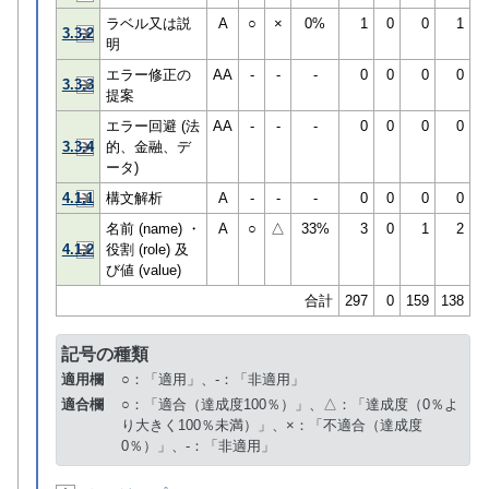
ラベル又は説
A
○
×
0%
1
0
0
1
3.3.2
明
エラー修正の
AA
-
-
-
0
0
0
0
3.3.3
提案
エラー回避 (法
AA
-
-
-
0
0
0
0
3.3.4
的、金融、デ
ータ)
4.1.1
構文解析
A
-
-
-
0
0
0
0
名前 (name) ・
A
○
△
33%
3
0
1
2
4.1.2
役割 (role) 及
び値 (value)
合計
297
0
159
138
記号の種類
適用欄
○：「適用」、-：「非適用」
適合欄
○：「適合（達成度100％）」、△：「達成度（0％よ
り大きく100％未満）」、×：「不適合（達成度
0％）」、-：「非適用」