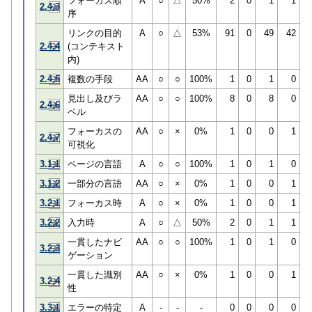
フォーカス順
A
○
△
50%
2
0
1
1
2.4.3
序
リンクの目的
A
○
△
53%
91
0
49
42
2.4.4
(コンテキスト
内)
2.4.5
複数の手段
AA
○
○
100%
1
0
1
0
見出し及びラ
AA
○
○
100%
8
0
8
0
2.4.6
ベル
フォーカスの
AA
○
×
0%
1
0
0
1
2.4.7
可視化
3.1.1
ページの言語
A
○
○
100%
1
0
1
0
3.1.2
一部分の言語
AA
○
×
0%
1
0
0
1
3.2.1
フォーカス時
A
○
×
0%
1
0
0
1
3.2.2
入力時
A
○
△
50%
2
0
1
1
一貫したナビ
AA
○
○
100%
1
0
1
0
3.2.3
ゲーション
一貫した識別
AA
○
×
0%
1
0
0
1
3.2.4
性
3.3.1
エラーの特定
A
-
-
-
0
0
0
0