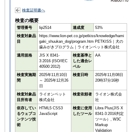
検査証明書へ
検査の概要
管理番号
lip2514
達成度
53%
検査対象品
https://www.lion-pet.co.jp/petkiss/knowledge/hami
目
gaki_shuukan_dog/program.htm PETKISS｜犬の
歯みがきプログラム｜ライオンペット株式会社
適用規格
JIS X 8341-
検査基準と
AA
3:2016 (ISO/IEC
した適合レ
40500:2012)
ベル
検査実施期
2025年11月10日
検査日時
2025年11月08日
間
～ 2025年12月26
20時37分16秒
日
検査対象品
ライオンペット
検査依頼者
ライオン株式会
目所有者
株式会社
社
依存してい
HTML5 CSS3
検査に使用
Libra Plus(JIS X
るウェブコ
JavaScript
したツール
8341-3:2016判定
ンテンツ技
ツール）, W3C
術
Markup
Validation