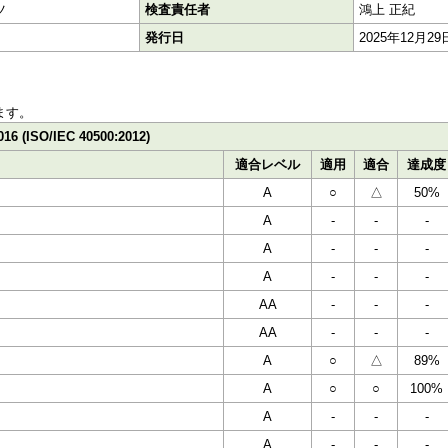
ツ
検査責任者
鴻上 正紀
発行日
2025年12月29
ます。
016 (ISO/IEC 40500:2012)
適合レベル
適用
適合
達成度
A
○
△
50%
A
-
-
-
A
-
-
-
A
-
-
-
AA
-
-
-
AA
-
-
-
A
○
△
89%
A
○
○
100%
A
-
-
-
A
-
-
-