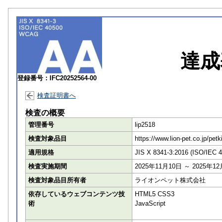
達成
登録番号：IFC20252564-00
検査証明書へ
検査の概要
管理番号
lip2518
検査対象品目
https://www.lion-pe
適用規格
JIS X 8341-3:2016 (ISO/IEC 
検査実施期間
2025年11月10日 ～ 2025年1
検査対象品目所有者
ライオンペット株式会社
依存しているウェブコンテンツ技
HTML5 CSS3
術
JavaScript