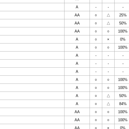
A
-
-
-
AA
○
△
25%
AA
○
△
50%
AA
○
○
100%
A
○
×
0%
A
○
○
100%
A
-
-
-
A
-
-
-
A
-
-
-
A
○
○
100%
A
○
○
100%
A
○
△
50%
A
○
△
84%
AA
○
○
100%
AA
○
○
100%
AA
○
×
0%