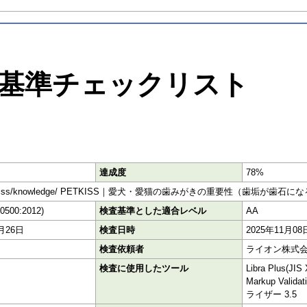
基準チェックリスト
達成度
78%
t.co.jp/petkiss/knowledge/ PETKISS｜愛犬・愛猫の歯みがきの重要性（
40500:2012)
検査基準とした適合レベル
AA
2月26日
検査日時
2025年11月08
検査依頼者
ライオン株式
検査に使用したツール
Libra Plus(J
Markup Vali
ライザー 3.5