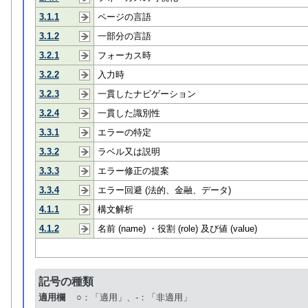
3.1.1
ページの言語
3.1.2
一部分の言語
3.2.1
フォーカス時
3.2.2
入力時
3.2.3
一貫したナビゲーション
3.2.4
一貫した識別性
3.3.1
エラーの特定
3.3.2
ラベル又は説明
3.3.3
エラー修正の提案
3.3.4
エラー回避 (法的、金融、データ)
4.1.1
構文解析
4.1.2
名前 (name) ・役割 (role) 及び値 (value)
記号の種類
適用欄
○：「適用」、-：「非適用」