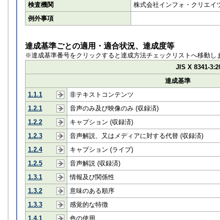
検査機関
株式会社インフォ・クリエイ
例外事項
達成基準ごとの適用・適合状況、達成度等
※達成基準番号をクリックすると達成方法チェックリストへ移動し
JIS X 8341-3:2
達成基準
1.1.1
非テキストコンテンツ
1.2.1
音声のみ及び映像のみ (収録済)
1.2.2
キャプション (収録済)
1.2.3
音声解説、又はメディアに対する代替 (収録済)
1.2.4
キャプション (ライブ)
1.2.5
音声解説 (収録済)
1.3.1
情報及び関係性
1.3.2
意味のある順序
1.3.3
感覚的な特徴
1.4.1
色の使用