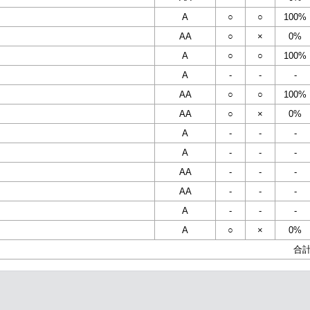
A
○
○
100%
AA
○
×
0%
A
○
○
100%
A
-
-
-
AA
○
○
100%
AA
○
×
0%
A
-
-
-
A
-
-
-
AA
-
-
-
AA
-
-
-
A
-
-
-
A
○
×
0%
合