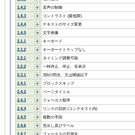
1.4.2
音声の制御
1.4.3
コントラスト (最低限)
1.4.4
テキストのサイズ変更
1.4.5
文字画像
2.1.1
キーボード
2.1.2
キーボードトラップなし
2.2.1
タイミング調整可能
2.2.2
一時停止、停止、非表示
2.3.1
3回の閃光、又は閾値以下
2.4.1
ブロックスキップ
2.4.2
ページタイトル
2.4.3
フォーカス順序
2.4.4
リンクの目的 (コンテキスト内)
2.4.5
複数の手段
2.4.6
見出し及びラベル
2.4.7
フォーカスの可視化