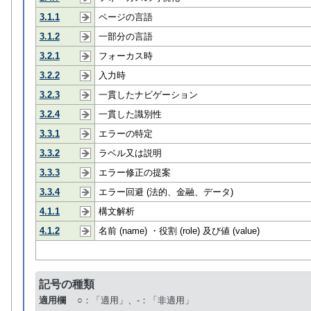
3.1.1
ページの言語
3.1.2
一部分の言語
3.2.1
フォーカス時
3.2.2
入力時
3.2.3
一貫したナビゲーション
3.2.4
一貫した識別性
3.3.1
エラーの特定
3.3.2
ラベル又は説明
3.3.3
エラー修正の提案
3.3.4
エラー回避 (法的、金融、データ)
4.1.1
構文解析
4.1.2
名前 (name) ・役割 (role) 及び値 (value)
記号の種類
適用欄
○：「適用」、-：「非適用」