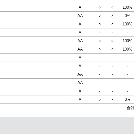
A
○
○
100%
AA
○
×
0%
A
○
○
100%
A
-
-
-
AA
○
○
100%
AA
○
○
100%
A
-
-
-
A
-
-
-
AA
-
-
-
AA
-
-
-
A
-
-
-
A
○
×
0%
合