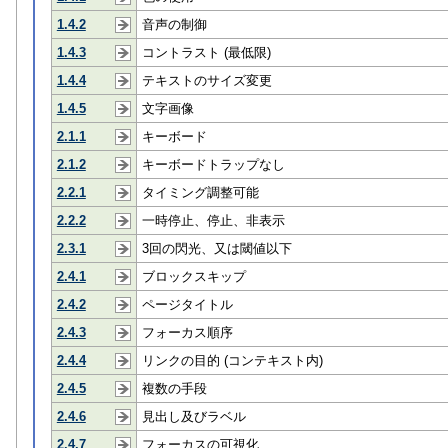
1.4.2
音声の制御
1.4.3
コントラスト (最低限)
1.4.4
テキストのサイズ変更
1.4.5
文字画像
2.1.1
キーボード
2.1.2
キーボードトラップなし
2.2.1
タイミング調整可能
2.2.2
一時停止、停止、非表示
2.3.1
3回の閃光、又は閾値以下
2.4.1
ブロックスキップ
2.4.2
ページタイトル
2.4.3
フォーカス順序
2.4.4
リンクの目的 (コンテキスト内)
2.4.5
複数の手段
2.4.6
見出し及びラベル
2.4.7
フォーカスの可視化