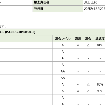
ツ
検査責任者
鴻上 正紀
発行日
2025年12月29
ます。
016 (ISO/IEC 40500:2012)
適合レベル
適用
適合
達成度
A
○
△
81%
A
-
-
-
A
-
-
-
A
-
-
-
AA
-
-
-
AA
-
-
-
A
○
△
83%
A
○
△
90%
A
-
-
-
A
-
-
-