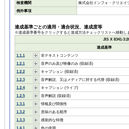
検査機関
株式会社インフォ・クリエイ
例外事項
達成基準ごとの適用・適合状況、達成度等
※達成基準番号をクリックすると達成方法チェックリストへ移動し
JIS X 8341-3:2
達成基準
1.1.1
非テキストコンテンツ
1.2.1
音声のみ及び映像のみ (収録済)
1.2.2
キャプション (収録済)
1.2.3
音声解説、又はメディアに対する代替 (収録済)
1.2.4
キャプション (ライブ)
1.2.5
音声解説 (収録済)
1.3.1
情報及び関係性
1.3.2
意味のある順序
1.3.3
感覚的な特徴
1.4.1
色の使用