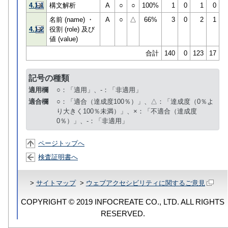
4.1.1
構文解析
A
○
○
100%
1
0
1
0
名前 (name) ・
A
○
△
66%
3
0
2
1
4.1.2
役割 (role) 及び
値 (value)
合計
140
0
123
17
記号の種類
適用欄
○：「適用」、-：「非適用」
適合欄
○：「適合（達成度100％）」、△：「達成度（0％よ
り大きく100％未満）」、×：「不適合（達成度
0％）」、-：「非適用」
ページトップへ
検査証明書へ
>
サイトマップ
>
ウェブアクセシビリティに関するご意見
COPYRIGHT © 2019 INFOCREATE CO., LTD. ALL RIGHTS
RESERVED.