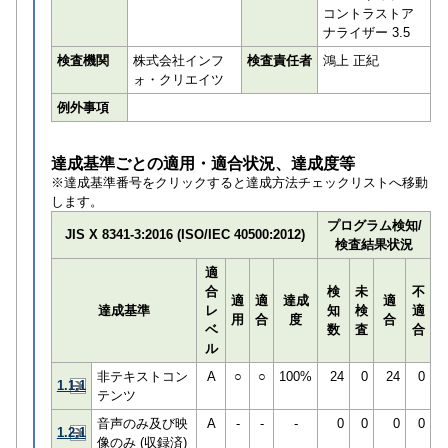
コントラストア
ナライザー 3.5
検査機関
株式会社インフ
検査責任者
鴻上 正紀
ォ・クリエイツ
例外事項
達成基準ごとの適用・適合状況、達成度等
※達成基準番号をクリックすると達成方法チェックリストへ移動
します。
プログラム検知/
JIS X 8341-3:2016 (ISO/IEC 40500:2012)
検査結果状況
適
合
検
未
不
適
適
達成
適
達成基準
レ
知
検
適
用
合
度
合
ベ
数
査
合
ル
非テキストコン
A
○
○
100%
24
0
24
0
1.1.1
テンツ
音声のみ及び映
A
-
-
-
0
0
0
0
1.2.1
像のみ (収録済)