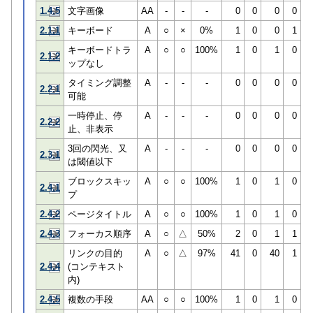
1.4.5
文字画像
AA
-
-
-
0
0
0
0
2.1.1
キーボード
A
○
×
0%
1
0
0
1
キーボードトラ
A
○
○
100%
1
0
1
0
2.1.2
ップなし
タイミング調整
A
-
-
-
0
0
0
0
2.2.1
可能
一時停止、停
A
-
-
-
0
0
0
0
2.2.2
止、非表示
3回の閃光、又
A
-
-
-
0
0
0
0
2.3.1
は閾値以下
ブロックスキッ
A
○
○
100%
1
0
1
0
2.4.1
プ
2.4.2
ページタイトル
A
○
○
100%
1
0
1
0
2.4.3
フォーカス順序
A
○
△
50%
2
0
1
1
リンクの目的
A
○
△
97%
41
0
40
1
2.4.4
(コンテキスト
内)
2.4.5
複数の手段
AA
○
○
100%
1
0
1
0