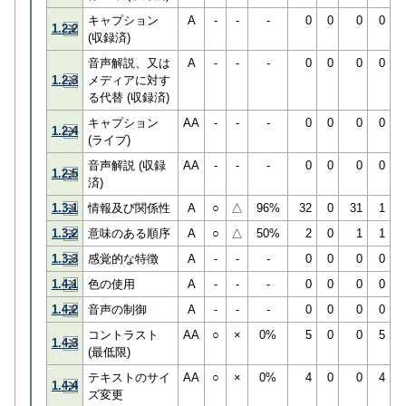
キャプション
A
-
-
-
0
0
0
0
1.2.2
(収録済)
音声解説、又は
A
-
-
-
0
0
0
0
1.2.3
メディアに対す
る代替 (収録済)
キャプション
AA
-
-
-
0
0
0
0
1.2.4
(ライブ)
音声解説 (収録
AA
-
-
-
0
0
0
0
1.2.5
済)
1.3.1
情報及び関係性
A
○
△
96%
32
0
31
1
1.3.2
意味のある順序
A
○
△
50%
2
0
1
1
1.3.3
感覚的な特徴
A
-
-
-
0
0
0
0
1.4.1
色の使用
A
-
-
-
0
0
0
0
1.4.2
音声の制御
A
-
-
-
0
0
0
0
コントラスト
AA
○
×
0%
5
0
0
5
1.4.3
(最低限)
テキストのサイ
AA
○
×
0%
4
0
0
4
1.4.4
ズ変更