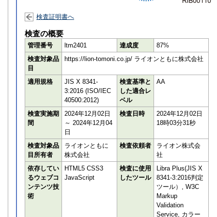
検査証明書へ
検査の概要
管理番号
ltm2401
達成度
87%
検査対象品
https://lion-tomoni.co.jp/ ライオンともに株式会社
目
適用規格
JIS X 8341-
検査基準と
AA
3:2016 (ISO/IEC
した適合レ
40500:2012)
ベル
検査実施期
2024年12月02日
検査日時
2024年12月02日
間
～ 2024年12月04
18時03分31秒
日
検査対象品
ライオンともに
検査依頼者
ライオン株式会
目所有者
株式会社
社
依存してい
HTML5 CSS3
検査に使用
Libra Plus(JIS X
るウェブコ
JavaScript
したツール
8341-3:2016判定
ンテンツ技
ツール）, W3C
術
Markup
Validation
Service, カラー