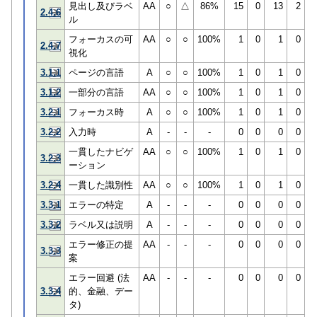
見出し及びラベ
AA
○
△
86%
15
0
13
2
2.4.6
ル
フォーカスの可
AA
○
○
100%
1
0
1
0
2.4.7
視化
3.1.1
ページの言語
A
○
○
100%
1
0
1
0
3.1.2
一部分の言語
AA
○
○
100%
1
0
1
0
3.2.1
フォーカス時
A
○
○
100%
1
0
1
0
3.2.2
入力時
A
-
-
-
0
0
0
0
一貫したナビゲ
AA
○
○
100%
1
0
1
0
3.2.3
ーション
3.2.4
一貫した識別性
AA
○
○
100%
1
0
1
0
3.3.1
エラーの特定
A
-
-
-
0
0
0
0
3.3.2
ラベル又は説明
A
-
-
-
0
0
0
0
エラー修正の提
AA
-
-
-
0
0
0
0
3.3.3
案
エラー回避 (法
AA
-
-
-
0
0
0
0
3.3.4
的、金融、デー
タ)