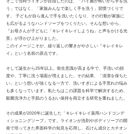
そこで当時ライオンが目指したのは、「バイ菌が怖いから手を洗
う」ではなく、「家族みんなで楽しく手を洗う」習慣づくりで
す。 子どもが自ら進んで手を洗いたくなり、その行動が家族に
も広がるようなハンドソープをつくりたい。そんな想いから、
『お母さんが子どもに「キレイキレイしようね」と声をかける光
景』が浮かび上がりました。
このイメージこそが、繰り返しの響きがやさしい『キレイキレ
イ』という名前の原点です。
そして誕生から25年以上。衛生意識が高まる中で、手洗いの頻
度や、丁寧に洗う場面が増えました。その結果、「清潔を保ちた
い」という想いが強くなる一方で、洗いすぎによる手荒れの悩み
も多くなっています。私たちはこの課題を科学で解決するため、
殺菌洗浄力と手肌のうるおい保持を両立する研究を重ねました。
その成果が2020年に誕生した「キレイキレイ薬用ハンドコンデ
ィショニングソープ」です。ライオンが洗剤やボディソープの開
発で培ってきた界面科学の知見を応用し、石けん成分とカチオン