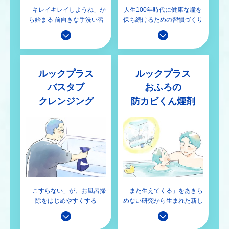
「キレイキレイしようね」か
人生100年時代に健康な瞳を
ら始まる
前向きな手洗い習
保ち続けるための習慣づくり
慣
ルックプラス
ルックプラス
バスタブ
おふろの
クレンジング
防カビくん煙剤
「こすらない」が、
お風呂掃
「また生えてくる」をあきら
除をはじめやすくする
めない
研究から生まれた新し
い掃除のかたち