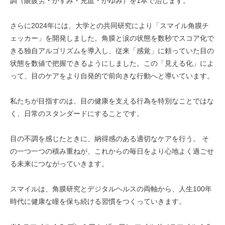
調（眼疲労・かすみ・充血・かゆみ）を1本で治します。
さらに2024年には、大学との共同研究により「スマイル角膜チ
ェッカー」を開発しました。角膜と涙の状態を数秒でスコア化で
きる独自アルゴリズムを導入し、従来「感覚」に頼っていた目の
状態を数値で把握できるようにしました。この「見える化」によ
って、目のケアをより自発的で前向きな行動へと導いています。
私たちが目指すのは、目の健康を支える行為を特別なことではな
く、日常のスタンダードにすることです。
目の不調を感じたときに、納得感のある適切なケアを行う。 そ
の一つ一つの積み重ねが、これからの毎日をより心地よく過ごせ
る未来につながっていきます。
スマイルは、角膜研究とデジタルヘルスの両軸から、人生100年
時代に健康な瞳を保ち続ける習慣をつくっていきます。