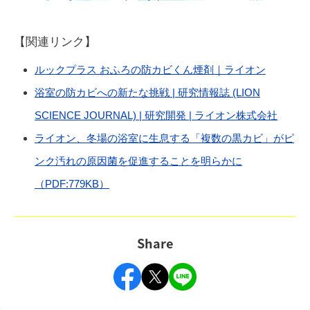
【関連リンク】
（別ウィ
ルックプラス おふろの防カビくん煙剤｜ライオン
浴室の防カビへの新たな挑戦 | 研究情報誌 (LION
SCIENCE JOURNAL) | 研究開発 | ライオン株式会社
ライオン、冬場の浴室に生息する「複数の黒カビ」がピ
ンク汚れの原因菌を促進することを明らかに
（別ウィンドウで開く）
（PDF:779KB）
Share