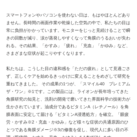
スマートフォンやパソコンを使わない日は、もはやほとんどあり
ません。長時間の画面作業や乾燥した空気の中で、私たちの目は
常に負担がかかっています。モニターをじっと見続けることで瞬
きの回数が減り、涙が蒸発しやすくなって角膜のうるおいが失わ
れる。その結果、「かすみ」「疲れ」「充血」「かゆみ」など、
さまざまな症状が起こりやすくなります。
私たちは、こうした目の違和感を「ただの疲れ」として見過ごさ
ず、正しくケアを始めるきっかけに変えることをめざして研究を
重ねてきました。 その成果の1つが、「スマイル40 プレミアム
ザ・ワン」※1です。この製品には、ライオンが長年培ってきた
角膜研究の知見と、洗剤の開発で磨いてきた界面科学の技術力が
生かされています。油成分であるビタミンA（レチノール）を角
膜表面に安定して届ける「ビタミンA浸透処方」を確立。「眼疲
労・かすみ※2・充血・かゆみ」など様々な症状の共通原因のひ
とつである角膜ダメージ※3の修復を促し、現代人に多い目の不