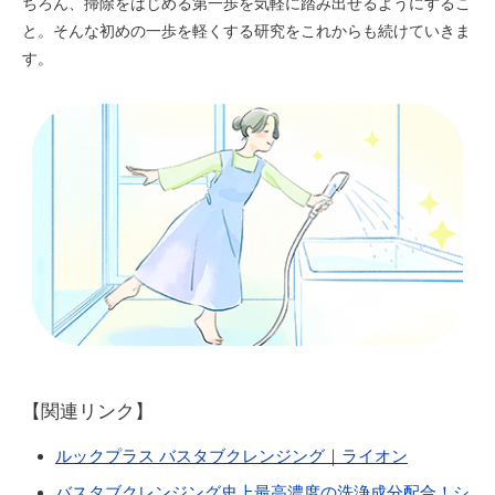
ちろん、掃除をはじめる第一歩を気軽に踏み出せるようにするこ
と。そんな初めの一歩を軽くする研究をこれからも続けていきま
す。
【関連リンク】
（別ウィン
ルックプラス バスタブクレンジング｜ライオン
バスタブクレンジング史上最高濃度の洗浄成分配合！シ