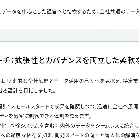
、データを中心とした経営へと転換するため、全社共通のデー
ーチ：拡張性とガバナンスを両立した柔軟
は、将来的な全社展開とデータ活用の高度化を見据え、特定業
せる設計を目指しました。
設計: スモールスタートで成果を確認しつつ、迅速に全社へ展
リティを緻密に制御できる体制を整えます。
率化: 基幹システムを含む社内外のデータをシームレスに統合
識への過度な依存を抑え、開発スピードの向上と属人化の解消を