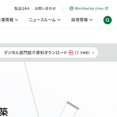
製品Q&A
お問い合わせ
Worldwide sites
企業情報
ニュースルーム
採用情報
信情報
ポート
用関連情報
ア）
商品・サービス関連ニュースリリース
活動ブログ「サステナブルな社員より。」
デジタル部門紹介資料ダウンロード
（7.3MB）
海外拠点一覧
習慣づくりラボ
電子公告
仕事ガイド
関連リンク
コーポレート・ガバナンス
研究情報誌 (LION SCIENCE JOURNAL)
IR情報開示方針
人材開発
方針・宣言
免責事項
サステナビリティニュースリリース
研究・調査ニュースリリース
デジタルトランスフォーメーション
取引所規則の遵守に関する確認書
築