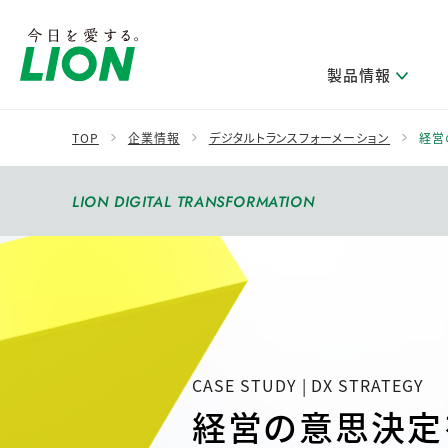
製品情報
TOP
企業情報
デジタルトランスフォーメーション
経営
製品を探す
ライオンのサステナビリティ
新卒採用
研究開発方針・本部長メッセージ
IRニュース
企業理念
ニュースリリース
LION DIGITAL TRANSFORMATION
ブランドから探す
トップメッセージ
新卒採用2028
研究開発領域
経営方針・体制
トップメッセージ
カテゴリから探す
考え方と推進体制
企業理解イベント
コア技術
重要課題（マテリアリティ）特定のプロセス
財務・業績情報
経営戦略・中期経営計画
製品一覧
キャリア採用
主な研究部門
環境
新製品一覧
株主・株式情報
ライオンの歴史
基盤技術研究
エコ製品一覧
サステナブルな地球環境への取組み推進
CASE STUDY | DX STRATEGY
製品開発研究
個人投資家のみなさまへ
製造終了品一覧
社会
生産技術研究
経営の意思決定
健康な生活習慣づくり