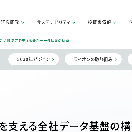
研究開発
サステナビリティ
投資家情報
閉じる
閉じる
閉じる
閉じる
閉じる
閉じる
閉じる
サステナビリティトップ
ニュースルームトップ
投資家情報トップ
製品情報トップ
研究開発トップ
企業情報トップ
採用情報トップ
の意思決定を支える全社データ基盤の構築
製品関連情報
その他 重要研究活動
ガバナンス
IR関連情報
会社案内
発
サ
採
障がい者採用
LION Scope（ストーリーメディ
2030年ビジョン
ライオンの取り組み
取扱店舗検索
研究におけるデジタル技術活用
コーポレート・ガバナンス
IR資料室
会社概要
グループ会社採用
キャンペーン一覧（Lidea）
研究によるサステナブルな活動
IRカレンダー
事業分野
海外グループでの取り組み
CM情報（YouTube公式チャンネル）
IRに関するQ&A
役員紹介
お客様のニーズに応える高品質で安全なものづくり
IRメール配信登録
事業所一覧
編集方針・各種ガイドライン対照表
製品の品質と安全性への取り組み
グループ・関連会社一覧
関連データ
基本情報
ESGデータ・第三者検証
研究開発拠点
を支える全社データ基盤の構
イニシアチブ・外部評価
研究実績