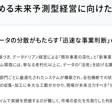
ステークホルダー・エンゲージメント
進める未来予測型経営に向けた
社会貢献活動
サステナビリティ発行物ダウンロード
ータの分散がもたらす「迅速な事業判断」
づき、データドリブン経営による「既存事業の深化」と「新事業
テム環境には、単なる老朽化以上に、データの「活用」を妨げる課
: 部門ごとに最適化されたシステムが構築され、全社横断での
タの収集・加工に多大な工数がかかり、現場が本来注力すべき「
タイムで実績を把握するのが難しく、市場の変化を先取りした判