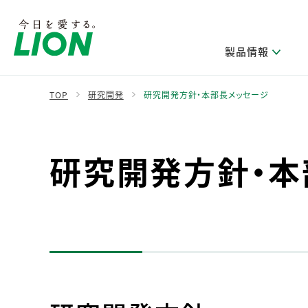
製品情報
TOP
研究開発
研究開発方針・本部長メッセージ
製品を探す
ライオンのサステナビリティ
新卒採用
研究開発方針・本部長メッセージ
IRニュース
企業理念
ニュースリリース
研究開発方針・本
ブランドから探す
トップメッセージ
新卒採用2028
研究開発領域
経営方針・体制
トップメッセージ
カテゴリから探す
考え方と推進体制
企業理解イベント
コア技術
重要課題（マテリアリティ）特定のプロセス
財務・業績情報
経営戦略・中期経営計画
製品一覧
キャリア採用
主な研究部門
環境
新製品一覧
株主・株式情報
ライオンの歴史
基盤技術研究
エコ製品一覧
サステナブルな地球環境への取組み推進
製品開発研究
個人投資家のみなさまへ
製造終了品一覧
社会
生産技術研究
健康な生活習慣づくり