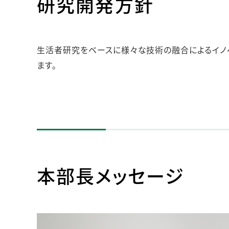
研究開発方針
人的資本・労働安全
人権の尊重
責任あるサプライチェーンマネジメントの構築
生活者研究をベースに様々な技術の融合によるイノ
顧客の満足と信頼の追求
ます。
本部長メッセージ