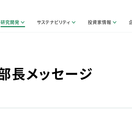
研究開発
サステナビリティ
投資家情報
閉じる
閉じる
閉じる
閉じる
閉じる
閉じる
閉じる
サステナビリティトップ
ニュースルームトップ
投資家情報トップ
製品情報トップ
研究開発トップ
企業情報トップ
採用情報トップ
製品関連情報
その他 重要研究活動
ガバナンス
IR関連情報
会社案内
発
サ
採
障がい者採用
LION Scope（ストーリーメディ
部長メッセージ
取扱店舗検索
研究におけるデジタル技術活用
コーポレート・ガバナンス
IR資料室
会社概要
グループ会社採用
キャンペーン一覧（Lidea）
研究によるサステナブルな活動
IRカレンダー
事業分野
海外グループでの取り組み
CM情報（YouTube公式チャンネル）
IRに関するQ&A
役員紹介
お客様のニーズに応える高品質で安全なものづくり
IRメール配信登録
事業所一覧
編集方針・各種ガイドライン対照表
製品の品質と安全性への取り組み
グループ・関連会社一覧
関連データ
基本情報
ESGデータ・第三者検証
研究開発拠点
イニシアチブ・外部評価
研究実績