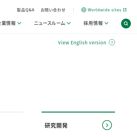
製品Q&A
お問い合わせ
Worldwide sites
企業情報
ニュースルーム
採用情報
View English version
信情報
ポート
用関連情報
ア）
商品・サービス関連ニュースリリース
活動ブログ「サステナブルな社員より。」
海外拠点一覧
習慣づくりラボ
電子公告
仕事ガイド
関連リンク
コーポレート・ガバナンス
研究情報誌 (LION SCIENCE JOURNAL)
IR情報開示方針
人材開発
方針・宣言
免責事項
サステナビリティニュースリリース
研究・調査ニュースリリース
デジタルトランスフォーメーション
取引所規則の遵守に関する確認書
研究開発