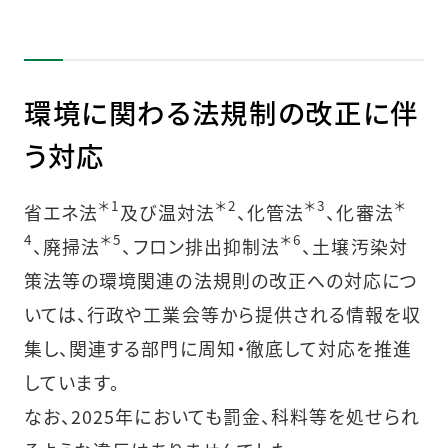
環境に関わる法規制の改正に伴
う対応
＊1
＊2
＊3
＊
省エネ法
及び温対法
、化管法
、化審法
4
＊5
＊6
、廃掃法
、フロン排出抑制法
、土壌汚染対
策法等の環境関連の法規則の改正への対応につ
いては、行政や工業会等から提供される情報を収
集し、関連する部門に周知・徹底して対応を推進
しています。
なお、2025年においても罰金、科料等を処せられ