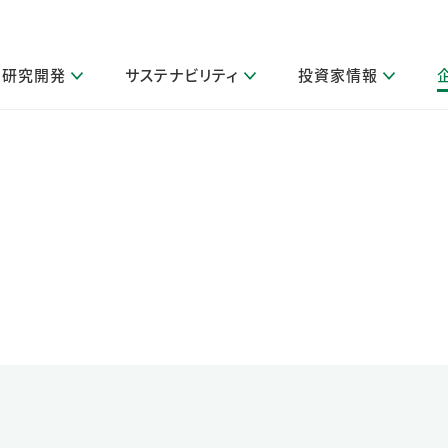
研究開発
サステナビリティ
投資家情報
閉じる
閉じる
閉じる
閉じる
閉じる
閉じる
閉じる
サステナビリティトップ
ニュースルームトップ
投資家情報トップ
製品情報トップ
研究開発トップ
企業情報トップ
採用情報トップ
製品関連情報
その他 重要研究活動
ガバナンス
IR関連情報
会社案内
発
サ
採
障がい者採用
LION Scope（ストーリーメディ
取扱店舗検索
研究におけるデジタル技術活用
コーポレート・ガバナンス
IR資料室
会社概要
グループ会社採用
キャンペーン一覧（Lidea）
研究によるサステナブルな活動
IRカレンダー
事業分野
海外グループでの取り組み
CM情報（YouTube公式チャンネル）
IRに関するQ&A
役員紹介
お客様のニーズに応える高品質で安全なものづくり
IRメール配信登録
事業所一覧
編集方針・各種ガイドライン対照表
製品の品質と安全性への取り組み
グループ・関連会社一覧
関連データ
基本情報
ESGデータ・第三者検証
研究開発拠点
イニシアチブ・外部評価
研究実績