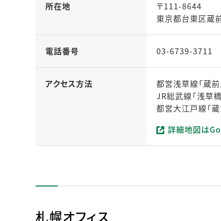
所在地
〒111-8644
東京都台東区蔵前1
電話番号
03-6739-3711
アクセス方法
都営浅草線「蔵前
JR総武線「浅草橋
都営大江戸線「蔵
詳細地図はGo
（新しいタブで開
札幌オフィス