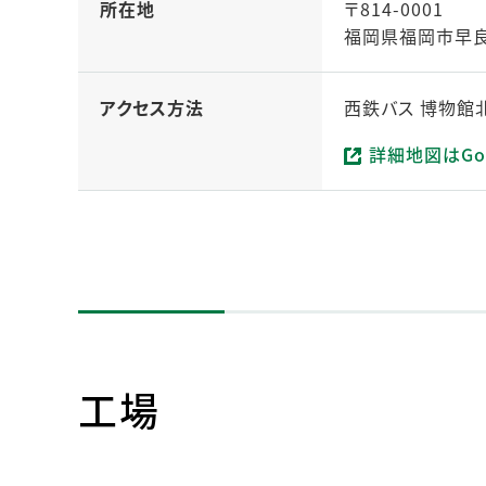
所在地
〒814-0001
福岡県福岡市早良区
アクセス方法
西鉄バス 博物館
詳細地図はGo
（新しいタブで開
工場