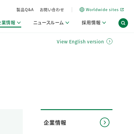
製品Q&A
お問い合わせ
Worldwide sites
企業情報
ニュースルーム
採用情報
View English version
信情報
ポート
用関連情報
ア）
商品・サービス関連ニュースリリース
活動ブログ「サステナブルな社員より。」
海外拠点一覧
習慣づくりラボ
電子公告
仕事ガイド
関連リンク
コーポレート・ガバナンス
研究情報誌 (LION SCIENCE JOURNAL)
IR情報開示方針
人材開発
方針・宣言
免責事項
サステナビリティニュースリリース
研究・調査ニュースリリース
デジタルトランスフォーメーション
取引所規則の遵守に関する確認書
企業情報