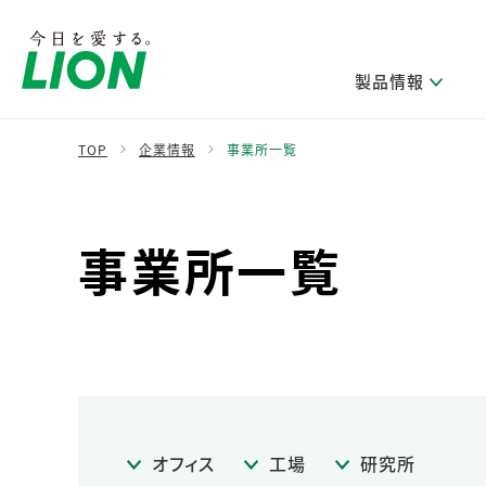
製品情報
TOP
企業情報
事業所一覧
製品を探す
ライオンのサステナビリティ
新卒採用
研究開発方針・本部長メッセージ
IRニュース
企業理念
ニュースリリース
事業所一覧
ブランドから探す
トップメッセージ
新卒採用2028
研究開発領域
経営方針・体制
トップメッセージ
カテゴリから探す
考え方と推進体制
企業理解イベント
コア技術
重要課題（マテリアリティ）特定のプロセス
財務・業績情報
経営戦略・中期経営計画
製品一覧
キャリア採用
主な研究部門
環境
新製品一覧
株主・株式情報
ライオンの歴史
基盤技術研究
エコ製品一覧
サステナブルな地球環境への取組み推進
製品開発研究
個人投資家のみなさまへ
製造終了品一覧
社会
生産技術研究
オフィス
工場
研究所
健康な生活習慣づくり