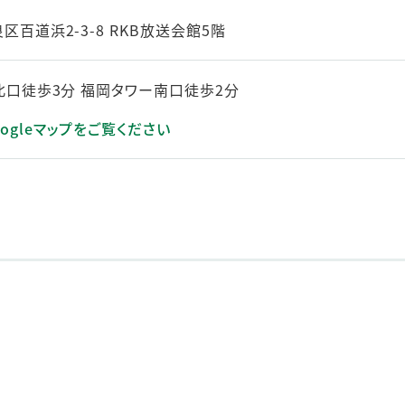
百道浜2-3-8 RKB放送会館5階
北口徒歩3分 福岡タワー南口徒歩2分
ogleマップをご覧ください
きます）