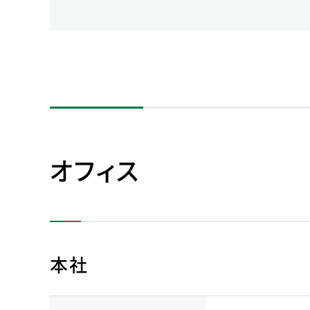
人的資本・労働安全
人権の尊重
責任あるサプライチェーンマネジメントの構築
顧客の満足と信頼の追求
オフィス
本社