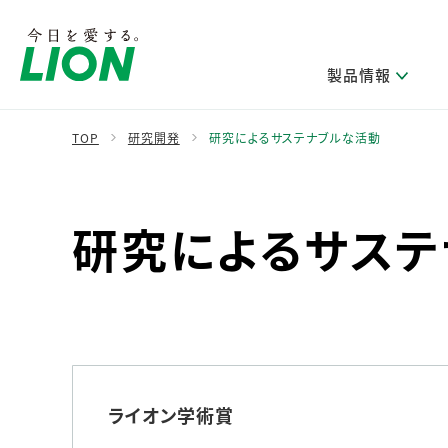
製品情報
TOP
研究開発
研究によるサステナブルな活動
製品を探す
ライオンのサステナビリティ
新卒採用
研究開発方針・本部長メッセージ
IRニュース
企業理念
ニュースリリース
研究によるサステ
ブランドから探す
トップメッセージ
新卒採用2028
研究開発領域
経営方針・体制
トップメッセージ
カテゴリから探す
考え方と推進体制
企業理解イベント
コア技術
重要課題（マテリアリティ）特定のプロセス
財務・業績情報
経営戦略・中期経営計画
製品一覧
キャリア採用
主な研究部門
環境
新製品一覧
株主・株式情報
ライオンの歴史
基盤技術研究
エコ製品一覧
サステナブルな地球環境への取組み推進
製品開発研究
個人投資家のみなさまへ
製造終了品一覧
社会
生産技術研究
ライオン学術賞
健康な生活習慣づくり