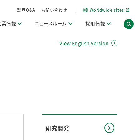
製品Q&A
お問い合わせ
Worldwide sites
企業情報
ニュースルーム
採用情報
View English version
信情報
ポート
用関連情報
ア）
商品・サービス関連ニュースリリース
活動ブログ「サステナブルな社員より。」
海外拠点一覧
習慣づくりラボ
電子公告
仕事ガイド
関連リンク
コーポレート・ガバナンス
研究情報誌 (LION SCIENCE JOURNAL)
IR情報開示方針
人材開発
方針・宣言
免責事項
サステナビリティニュースリリース
研究・調査ニュースリリース
デジタルトランスフォーメーション
取引所規則の遵守に関する確認書
研究開発