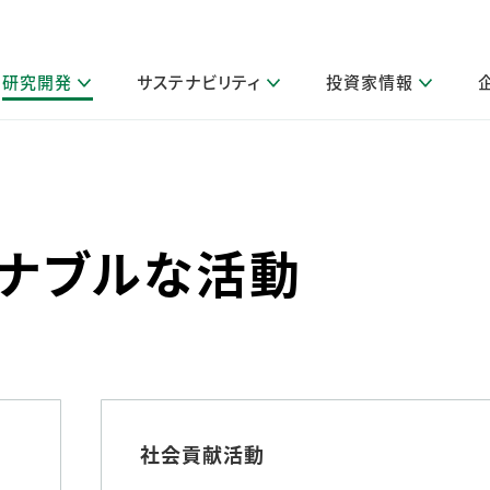
研究開発
サステナビリティ
投資家情報
閉じる
閉じる
閉じる
閉じる
閉じる
閉じる
閉じる
サステナビリティトップ
ニュースルームトップ
投資家情報トップ
製品情報トップ
研究開発トップ
企業情報トップ
採用情報トップ
製品関連情報
その他 重要研究活動
ガバナンス
IR関連情報
会社案内
発
サ
採
障がい者採用
LION Scope（ストーリーメディ
ナブルな活動
取扱店舗検索
研究におけるデジタル技術活用
コーポレート・ガバナンス
IR資料室
会社概要
グループ会社採用
キャンペーン一覧（Lidea）
研究によるサステナブルな活動
IRカレンダー
事業分野
海外グループでの取り組み
CM情報（YouTube公式チャンネル）
IRに関するQ&A
役員紹介
お客様のニーズに応える高品質で安全なものづくり
IRメール配信登録
事業所一覧
編集方針・各種ガイドライン対照表
製品の品質と安全性への取り組み
グループ・関連会社一覧
関連データ
基本情報
ESGデータ・第三者検証
研究開発拠点
社会貢献活動
イニシアチブ・外部評価
研究実績