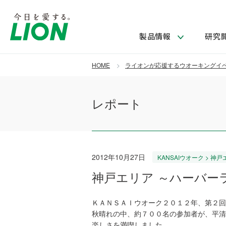
製品情報
研究
HOME
ライオンが応援するウオーキングイ
製品を探す
ライオンのサステナビリティ
新卒採用
研究開発方針・本部長メッセージ
IRニュース
企業理念
ニュースリリース
レポート
ブランドから探す
トップメッセージ
新卒採用2028
研究開発領域
経営方針・体制
トップメッセージ
カテゴリから探す
考え方と推進体制
企業理解イベント
コア技術
重要課題（マテリアリティ）特定のプロセス
財務・業績情報
経営戦略・中期経営計画
製品一覧
キャリア採用
主な研究部門
2012年10月27日
KANSAIウオーク > 神
環境
新製品一覧
株主・株式情報
ライオンの歴史
神戸エリア ～ハーバー
基盤技術研究
エコ製品一覧
サステナブルな地球環境への取組み推進
製品開発研究
個人投資家のみなさまへ
製造終了品一覧
社会
生産技術研究
ＫＡＮＳＡＩウオーク２０１２年、第２回
秋晴れの中、約７００名の参加者が、平清
健康な生活習慣づくり
楽しさを満喫しました。