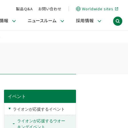
製品Q&A
お問い合わせ
Worldwide sites
情報
ニュースルーム
採用情報
～
ィア）
信情報
ポート
用関連情報
商品・サービス関連ニュースリリース
活動ブログ「サステナブルな社員より。」
海外拠点一覧
習慣づくりラボ
電子公告
仕事ガイド
関連リンク
コーポレート・ガバナンス
研究情報誌 (LION SCIENCE JOURNAL)
IR情報開示方針
人材開発
方針・宣言
免責事項
サステナビリティニュースリリース
研究・調査ニュースリリース
デジタルトランスフォーメーション
取引所規則の遵守に関する確認書
イベント
ライオンが応援するイベント
ライオンが応援するウオー
キングイベント