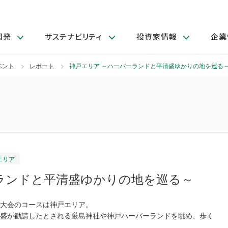
開発
サステナビリティ
投資家情報
企業
閉じる
閉じる
閉じる
閉じる
閉じる
閉じる
閉じる
サステナビリティトップ
ニュースルームトップ
投資家情報トップ
製品情報トップ
研究開発トップ
企業情報トップ
採用情報トップ
ベント
レポート
神戸エリア ～ハーバーランドと平清盛ゆかりの地を巡る
製品関連情報
その他 重要研究活動
ガバナンス
IR関連情報
会社案内
障がい者採用
LION Scope（ストーリーメデ
発
サ
採
取扱店舗検索
研究におけるデジタル技術活用
コーポレート・ガバナンス
IR資料室
会社概要
グループ会社採用
キャンペーン一覧（Lidea）
研究によるサステナブルな活動
IRカレンダー
事業分野
海外グループでの取り組み
CM情報（YouTube公式チャンネル）
IRに関するQ&A
役員紹介
お客様のニーズに応える高品質で安全なものづくり
IRメール配信登録
事業所一覧
編集方針・各種ガイドライン対照表
戸エリア
製品の品質と安全性への取り組み
グループ・関連会社一覧
ランドと平清盛ゆかりの地を巡る～
関連データ
基本情報
ESGデータ・第三者検証
研究開発拠点
大会のコースは神戸エリア。
イニシアチブ・外部評価
盛が勧請したとされる厳島神社や神戸ハーバーランドを眺め、歩く
研究実績
ステークホルダー・エンゲージメント