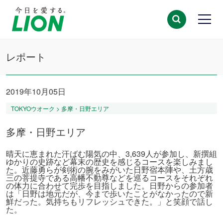
レポート
2019年10月05日
TOKYOウオーク > 多摩・日野エリア
多摩・日野エリア
晴天に恵まれた汗ばむ陽気の中、3,639人が参加し、新撰組
ゆかりの史跡など幕末の歴史を感じるコースを楽しみまし
た。近藤勇らが剣術の腕をみがいた日野宿本陣や、土方歳
三の菩提寺である高幡不動尊などを巡るコースをそれぞれ
の体力に合わせて完歩を目指しました。日野からの参加者
は「日野は地元だが、今まで歩いたことがなかったので新
鮮だった。気持ちもリフレッシュできた。」と笑顔で話し
た。