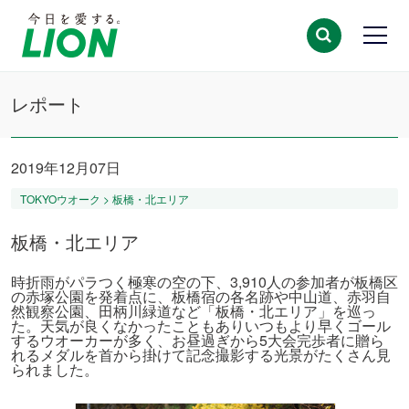
レポート
2019年12月07日
TOKYOウオーク > 板橋・北エリア
板橋・北エリア
時折雨がパラつく極寒の空の下、3,910人の参加者が板橋区
の赤塚公園を発着点に、板橋宿の各名跡や中山道、赤羽自
然観察公園、田柄川緑道など「板橋・北エリア」を巡っ
た。天気が良くなかったこともありいつもより早くゴール
するウオーカーが多く、お昼過ぎから5大会完歩者に贈ら
れるメダルを首から掛けて記念撮影する光景がたくさん見
られました。