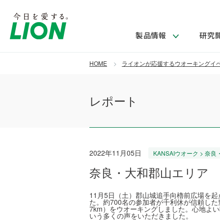
製品情報
研究
HOME
ライオンが応援するウオーキングイ
製品を探す
ライオンのサステナビリティ
新卒採用
研究開発方針・本部長メッセージ
IRニュース
企業理念
ニュースリリース
レポート
ブランドから探す
トップメッセージ
新卒採用2028
研究開発領域
経営方針・体制
トップメッセージ
カテゴリから探す
考え方と推進体制
企業理解イベント
コア技術
重要課題（マテリアリティ）特定のプロセス
財務・業績情報
経営戦略・中期経営計画
製品一覧
キャリア採用
主な研究部門
2022年11月05日
KANSAIウオーク > 
環境
新製品一覧
株主・株式情報
ライオンの歴史
奈良・大和郡山エリア
基盤技術研究
エコ製品一覧
サステナブルな地球環境への取組み推進
製品開発研究
個人投資家のみなさまへ
製造終了品一覧
社会
11月5日（土）郡山城追手向櫓前広場を起
生産技術研究
た。約700名の参加者が千利休が信頼した豊臣
7km）をウオーキングしました。心地よ
健康な生活習慣づくり
いう多くの声をいただきました。