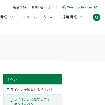
製品Q&A
お問い合わせ
Worldwide sites
情報
ニュースルーム
採用情報
ィア）
信情報
ポート
用関連情報
商品・サービス関連ニュースリリース
活動ブログ「サステナブルな社員より。」
海外拠点一覧
習慣づくりラボ
電子公告
仕事ガイド
関連リンク
コーポレート・ガバナンス
研究情報誌 (LION SCIENCE JOURNAL)
IR情報開示方針
人材開発
方針・宣言
免責事項
サステナビリティニュースリリース
研究・調査ニュースリリース
デジタルトランスフォーメーション
取引所規則の遵守に関する確認書
イベント
ライオンが応援するイベント
ライオンが応援するウオー
キングイベント