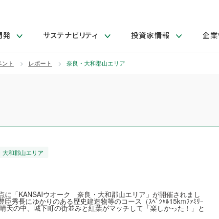
開発
サステナビリティ
投資家情報
企業
閉じる
閉じる
閉じる
閉じる
閉じる
閉じる
閉じる
サステナビリティトップ
ニュースルームトップ
投資家情報トップ
製品情報トップ
研究開発トップ
企業情報トップ
採用情報トップ
ベント
レポート
奈良・大和郡山エリア
製品関連情報
その他 重要研究活動
ガバナンス
IR関連情報
会社案内
障がい者採用
LION Scope（ストーリーメデ
発
サ
採
取扱店舗検索
研究におけるデジタル技術活用
コーポレート・ガバナンス
IR資料室
会社概要
グループ会社採用
キャンペーン一覧（Lidea）
研究によるサステナブルな活動
IRカレンダー
事業分野
海外グループでの取り組み
CM情報（YouTube公式チャンネル）
IRに関するQ&A
役員紹介
お客様のニーズに応える高品質で安全なものづくり
IRメール配信登録
事業所一覧
編集方針・各種ガイドライン対照表
奈良・大和郡山エリア
製品の品質と安全性への取り組み
グループ・関連会社一覧
関連データ
基本情報
ESGデータ・第三者検証
点に「KANSAIウオーク 奈良・大和郡山エリア」が開催されまし
研究開発拠点
秀長にゆかりのある歴史建造物等のコース（ｽﾍﾟｼｬﾙ15kmﾌｧﾐﾘｰ
イニシアチブ・外部評価
い晴天の中、城下町の街並みと紅葉がマッチして「楽しかった！」と
研究実績
ステークホルダー・エンゲージメント