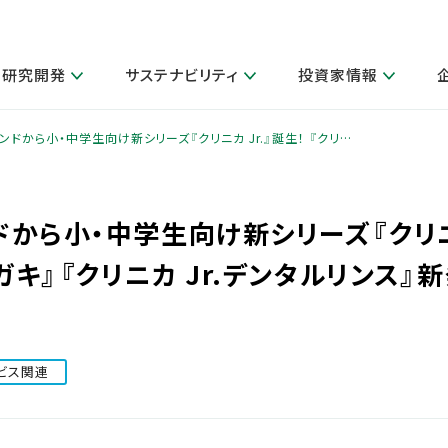
研究開発
サステナビリティ
投資家情報
閉じる
閉じる
閉じる
閉じる
閉じる
閉じる
閉じる
サステナビリティトップ
ニュースルームトップ
投資家情報トップ
製品情報トップ
研究開発トップ
企業情報トップ
採用情報トップ
ンドから小・中学生向け新シリーズ『クリニカ Jr.』誕生！ 『クリ…
製品関連情報
その他 重要研究活動
ガバナンス
IR関連情報
会社案内
発
サ
採
障がい者採用
LION Scope（ストーリーメディ
ドから小・中学生向け新シリーズ『クリニカ
取扱店舗検索
研究におけるデジタル技術活用
コーポレート・ガバナンス
IR資料室
会社概要
グループ会社採用
キャンペーン一覧（Lidea）
研究によるサステナブルな活動
IRカレンダー
事業分野
ミガキ』『クリニカ Jr.デンタルリンス』
海外グループでの取り組み
CM情報（YouTube公式チャンネル）
IRに関するQ&A
役員紹介
お客様のニーズに応える高品質で安全なものづくり
IRメール配信登録
事業所一覧
編集方針・各種ガイドライン対照表
製品の品質と安全性への取り組み
グループ・関連会社一覧
関連データ
ビス関連
基本情報
ESGデータ・第三者検証
研究開発拠点
イニシアチブ・外部評価
研究実績