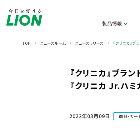
製品情報
TOP
ニュースルーム
ニュースリリース
『クリニカ』ブラ
製品を探す
ライオンのサステナビリティ
新卒採用
研究開発方針・本部長メッセージ
IRニュース
企業理念
ニュースリリース
『クリニカ』ブラン
ブランドから探す
トップメッセージ
新卒採用2028
研究開発領域
経営方針・体制
トップメッセージ
カテゴリから探す
考え方と推進体制
企業理解イベント
『クリニカ Jr.ハ
コア技術
重要課題（マテリアリティ）特定のプロセス
財務・業績情報
経営戦略・中期経営計画
製品一覧
キャリア採用
主な研究部門
環境
新製品一覧
株主・株式情報
ライオンの歴史
基盤技術研究
エコ製品一覧
サステナブルな地球環境への取組み推進
2022年03月09日
商品・サー
製品開発研究
個人投資家のみなさまへ
製造終了品一覧
社会
生産技術研究
健康な生活習慣づくり