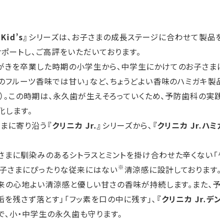
Kid’s』
シリーズは、お子さまの成長ステージに合わせて製品
ポートし、ご高評をいただいております。
がきを卒業した時期の小学生から、中学生にかけてのお子さま
けのフルーツ香味では甘い」など、ちょうどよい香味のハミガキ
査）。この時期は、永久歯が生えそろっていくため、予防歯科の
化します。
さまに寄り沿う
『クリニカ Jr.』
シリーズから、
『クリニカ Jr.ハ
さまに馴染みのあるシトラスとミントを掛け合わせた辛くない「
※
子さまにぴったりな従来にはない
清涼感に設計しております
本来の心地よい清涼感と優しい甘さの香味が持続します。また、予
垢を残さず落とす」「フッ素を口の中に残す」、
『クリニカ Jr.
で、小・中学生の永久歯も守ります。