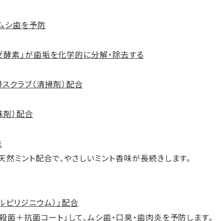
、ムシ歯を予防
ゼ酵素」が歯垢を化学的に分解・除去する
スクラブ（清掃剤）配合
味剤）配合
味
天然ミント配合で、やさしいミント香味が長続きします。
ルピリジニウム）」配合
殺菌＋抗菌コート」して、ムシ歯・口臭・歯肉炎を予防します。