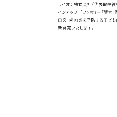
ライオン株式会社（代表取締役社
人的資本・労働安全
インアップ。「フッ素」＋「酵素
人権の尊重
責任あるサプライチェーンマネジメントの構築
口臭・歯肉炎を予防する子ども向
顧客の満足と信頼の追求
新発売いたします。