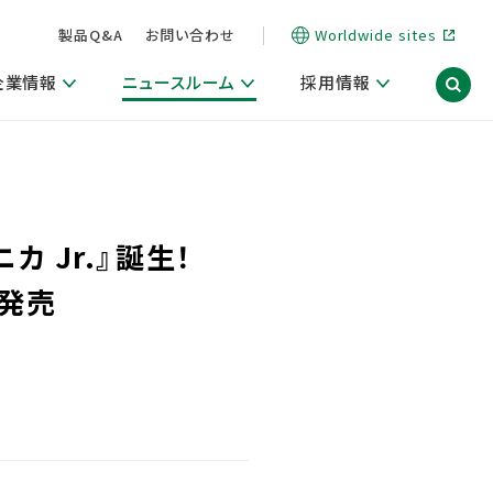
製品Q&A
お問い合わせ
Worldwide sites
企業情報
ニュースルーム
採用情報
信情報
ポート
用関連情報
ア）
商品・サービス関連ニュースリリース
活動ブログ「サステナブルな社員より。」
 Jr.』誕生！
海外拠点一覧
習慣づくりラボ
電子公告
仕事ガイド
関連リンク
コーポレート・ガバナンス
研究情報誌 (LION SCIENCE JOURNAL)
IR情報開示方針
人材開発
新発売
方針・宣言
免責事項
サステナビリティニュースリリース
研究・調査ニュースリリース
デジタルトランスフォーメーション
取引所規則の遵守に関する確認書