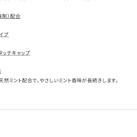
味剤）配合
イプ
タッチキャップ
味
天然ミント配合で、やさしいミント香味が長続きします。