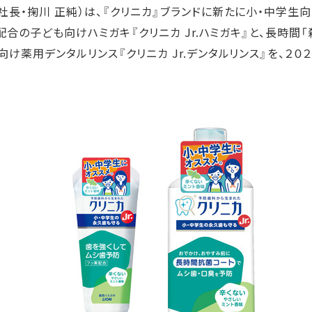
ステークホルダー・エンゲージメント
長・掬川 正純）は、『クリニカ』ブランドに新たに小・中学生向け
社会貢献活動
」配合の子ども向けハミガキ『クリニカ Jr.ハミガキ』と、長時間
サステナビリティ発行物ダウンロード
け薬用デンタルリンス『クリニカ Jr.デンタルリンス』を、２０