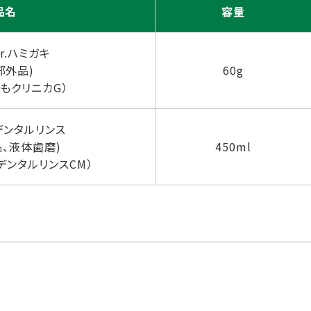
品名
容量
r.ハミガキ
部外品)
60g
もクリニカG）
.デンタルリンス
、液体歯磨)
450ml
デンタルリンスCM）