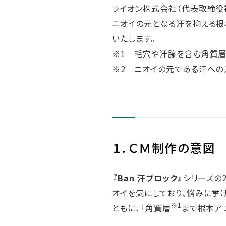
ライオン株式会社（代表取締役
人的資本・労働安全
ニオイの元となる汗を抑える根
人権の尊重
責任あるサプライチェーンマネジメントの構築
いたします。
顧客の満足と信頼の追求
※1 毛穴や汗腺を含む角質
※2 ニオイの元である汗への
１．ＣＭ制作の意図
『Ban 汗ブロック』
シリーズの
オイを気にしており、悩みに挙
※1
ともに、「角質層
まで根本ア