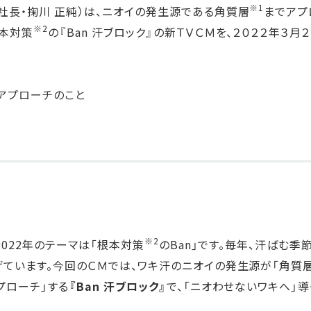
ステークホルダー・エンゲージメント
※1
社長・掬川 正純）は、ニオイの発生源である角質層
までアプ
社会貢献活動
※2
本対策
の『Ban 汗ブロック』の新ＴＶＣＭを、２０２２年３
サステナビリティ発行物ダウンロード
層
アプローチのこと
※2
2022年のテーマは「根本対策
のBan」です。毎年、汗ばむ
げています。今回のＣＭでは、ワキ汗のニオイの発生源が「角質
プローチ」する
『Ban 汗ブロック』
で、「ニオわせないワキへ」導