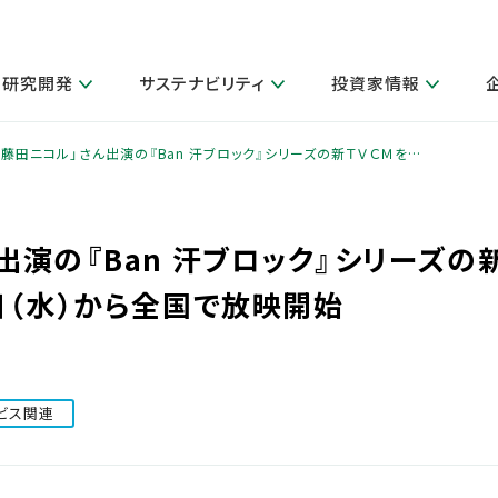
研究開発
サステナビリティ
投資家情報
閉じる
閉じる
閉じる
閉じる
閉じる
閉じる
閉じる
サステナビリティトップ
ニュースルームトップ
投資家情報トップ
製品情報トップ
研究開発トップ
企業情報トップ
採用情報トップ
「藤田ニコル」さん出演の『Ban 汗ブロック』シリーズの新ＴＶＣＭを…
製品関連情報
その他 重要研究活動
ガバナンス
IR関連情報
会社案内
発
サ
採
障がい者採用
LION Scope（ストーリーメディ
出演の『Ban 汗ブロック』シリーズの
取扱店舗検索
研究におけるデジタル技術活用
コーポレート・ガバナンス
IR資料室
会社概要
グループ会社採用
キャンペーン一覧（Lidea）
研究によるサステナブルな活動
IRカレンダー
事業分野
日（水）から全国で放映開始
海外グループでの取り組み
CM情報（YouTube公式チャンネル）
IRに関するQ&A
役員紹介
お客様のニーズに応える高品質で安全なものづくり
IRメール配信登録
事業所一覧
編集方針・各種ガイドライン対照表
製品の品質と安全性への取り組み
グループ・関連会社一覧
関連データ
ビス関連
基本情報
ESGデータ・第三者検証
研究開発拠点
イニシアチブ・外部評価
研究実績