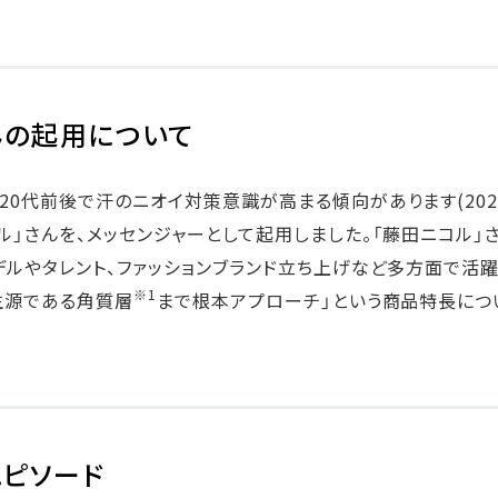
んの起用について
0代前後で汗のニオイ対策意識が高まる傾向があります(202
」さんを、メッセンジャーとして起用しました。「藤田ニコル」さ
デルやタレント、ファッションブランド立ち上げなど多方面で活
※1
生源である角質層
まで根本アプローチ」という商品特長につ
エピソード