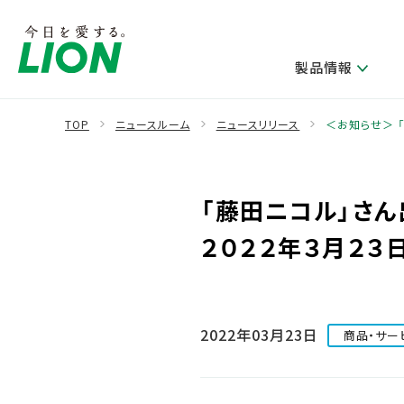
製品情報
TOP
ニュースルーム
ニュースリリース
＜お知らせ＞ 
製品を探す
ライオンのサステナビリティ
新卒採用
研究開発方針・本部長メッセージ
IRニュース
企業理念
ニュースリリース
「藤田ニコル」さん
ブランドから探す
トップメッセージ
新卒採用2028
研究開発領域
経営方針・体制
トップメッセージ
カテゴリから探す
考え方と推進体制
企業理解イベント
２０２２年３月２３
コア技術
重要課題（マテリアリティ）特定のプロセス
財務・業績情報
経営戦略・中期経営計画
製品一覧
キャリア採用
主な研究部門
環境
新製品一覧
株主・株式情報
ライオンの歴史
基盤技術研究
エコ製品一覧
サステナブルな地球環境への取組み推進
2022年03月23日
商品・サー
製品開発研究
個人投資家のみなさまへ
製造終了品一覧
社会
生産技術研究
健康な生活習慣づくり