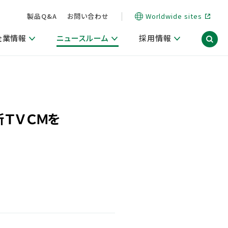
製品Q&A
お問い合わせ
Worldwide sites
企業情報
ニュースルーム
採用情報
信情報
ポート
用関連情報
ア）
商品・サービス関連ニュースリリース
活動ブログ「サステナブルな社員より。」
新ＴＶＣＭを
海外拠点一覧
習慣づくりラボ
電子公告
仕事ガイド
関連リンク
コーポレート・ガバナンス
研究情報誌 (LION SCIENCE JOURNAL)
IR情報開示方針
人材開発
方針・宣言
免責事項
サステナビリティニュースリリース
研究・調査ニュースリリース
デジタルトランスフォーメーション
取引所規則の遵守に関する確認書