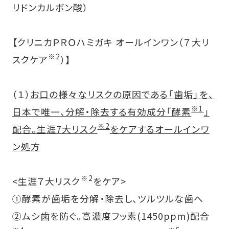
リドンカルボン酸）
【クリニカＰＲＯハミガキ オールインワン（７大リ
※2
スクケア
）】
（１）
お口の様々なリスクの原因である「歯垢」を、
※1
日本で唯一、分解・除去する有効成分「酵素
」
※2
配合。生涯7大リスク
をケアするオールインワ
ン処方
※2
<生涯７大リスク
をケア>
①酵素が歯垢を分解・除去し、ツルツルな歯へ
②ムシ歯を防ぐ。高濃度フッ素(1450ppm)配合