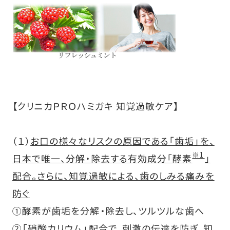
【クリニカＰＲＯハミガキ 知覚過敏ケア】
（１）
お口の様々なリスクの原因である「歯垢」を、
※1
日本で唯一、分解・除去する有効成分「酵素
」
配合。さらに、知覚過敏による、歯のしみる痛みを
防ぐ
①酵素が歯垢を分解・除去し、ツルツルな歯へ
②「硝酸カリウム」配合で、刺激の伝達を防ぎ、知