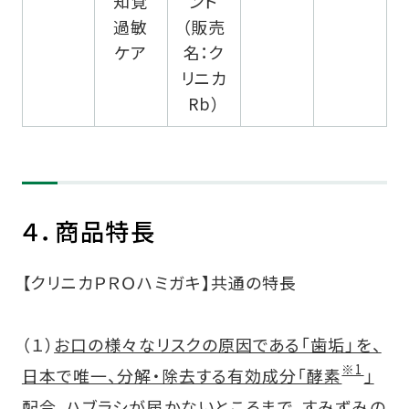
知覚
ント
過敏
（販売
ケア
名：ク
リニカ
Rb）
４．商品特長
【クリニカＰＲＯハミガキ】共通の特長
（１）
お口の様々なリスクの原因である「歯垢」を、
※1
日本で唯一、分解・除去する有効成分「酵素
」
配合。ハブラシが届かないところまで、すみずみの