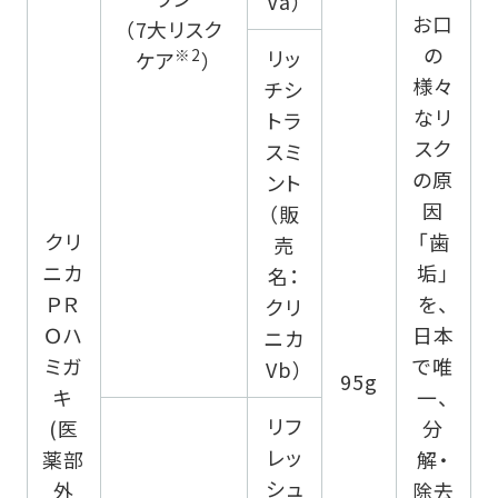
Va）
お口
（7大リスク
の
※2
リッ
ケア
）
様々
チシ
なリ
トラ
スク
スミ
の原
ント
因
（販
クリ
「歯
売
ニカ
垢」
名：
ＰＲ
を、
クリ
Ｏハ
日本
ニカ
ミガ
で唯
Vb）
95g
キ
一、
リフ
(医
分
レッ
薬部
解・
シュ
外
除去