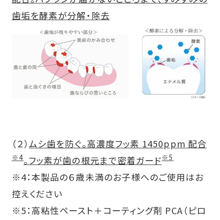
歯垢を酵素が分解・除去
（２）
ムシ歯を防ぐ。高濃度フッ素 1450ppm 配合
※4
※5
。フッ素が歯の根元まで密着ガード
※4：本製品の６歳未満のお子様へのご使用はお
控えください
※5：高粘性ペースト＋コーティング剤 PCA（ピロ