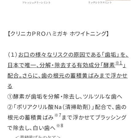
【クリニカＰＲＯハミガキ ホワイトニング】
（１）
お口の様々なリスクの原因である「歯垢」を、
※1
日本で唯一、分解・除去する有効成分「酵素
」
配合。さらに、歯の根元の蓄積黄ばみまで浮かせ
る
①酵素が歯垢を分解・除去し、ツルツルな歯へ
②「ポリアクリル酸Na（清掃助剤）」配合で、歯の
※7
根元の蓄積黄ばみ
まで浮かせてブラッシング
※8
で除去し、白い歯へ