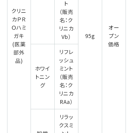
ト
クリニ
（販売
カＰＲ
名：ク
Ｏハミ
オー
リニカ
ガキ
95g
プン
Vb）
(医薬
価格
リフレ
部外
ッシュ
品)
ホワイ
ミント
トニン
（販売
グ
名：ク
リニカ
RAa）
リラッ
クスミ