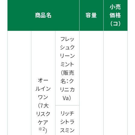
小売
商品名
容量
価格
（コ）
フレッ
シュク
リーン
ミント
（販売
オー
名：ク
ルイン
リニカ
ワン
Va）
（7大
リッチ
リスク
シトラ
ケア
※2
スミン
）