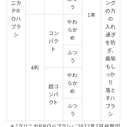
ニカ
ング
う
ＰＲ
の力
1本
Ｏハ
の
やわ
ブラ
入れ
らか
コン
シ
過ぎ
め
パク
を防
ト
ぎ、
ふつ
歯垢
う
もし
4列
っか
やわ
り
らか
超コ
落と
め
ンパ
すハ
クト
ふつ
ブラ
う
シ
＊『クリニカＰＲＯハブラシ』：2022年7月自然切