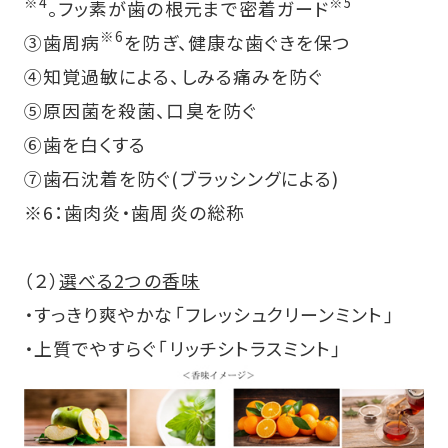
※4
※5
。フッ素が歯の根元まで密着ガード
※6
③歯周病
を防ぎ、健康な歯ぐきを保つ
④知覚過敏による、しみる痛みを防ぐ
⑤原因菌を殺菌、口臭を防ぐ
⑥歯を白くする
⑦歯石沈着を防ぐ(ブラッシングによる)
※6：歯肉炎・歯周炎の総称
（２）
選べる2つの香味
・すっきり爽やかな「フレッシュクリーンミント」
・上質でやすらぐ「リッチシトラスミント」