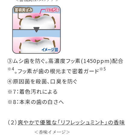
③ムシ歯を防ぐ。高濃度フッ素(1450ppm)配合
※4
※5
。フッ素が歯の根元まで密着ガード
④原因菌を殺菌、口臭を防ぐ
※7：着色汚れによる
※8：本来の歯の白さへ
（２）
爽やかで優雅な「リフレッシュミント」の香味