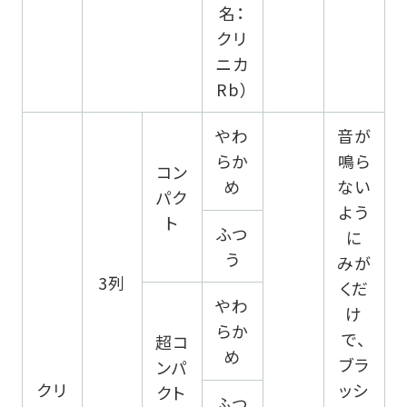
名：
クリ
ニカ
Rb）
やわ
音が
らか
鳴ら
コン
め
ない
パク
よう
ト
ふつ
に
う
みが
3列
くだ
やわ
け
らか
で、
超コ
め
ブラ
ンパ
クリ
ッシ
クト
ふつ