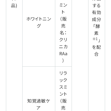
ミン
品)
する
ト
有効
ホワイトニン
（販
成分
グ
売
「酵
名：
素
※1
クリ
」
ニカ
を配
RAa
合
）
リラ
ック
スミ
ント
知覚過敏ケ
（販
ア
売