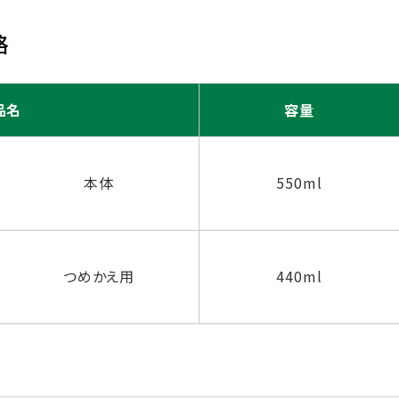
格
品名
容量
本体
550ml
つめかえ用
440ml