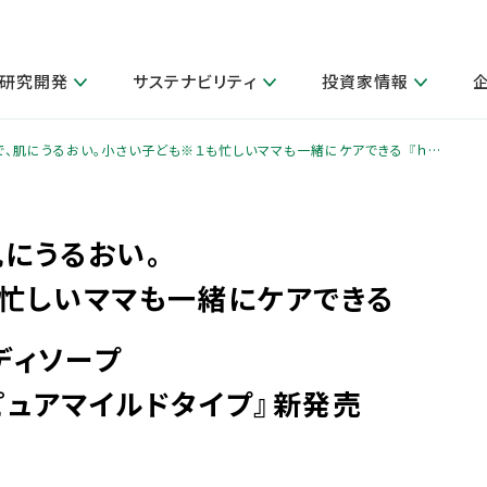
研究開発
サステナビリティ
投資家情報
閉じる
閉じる
閉じる
閉じる
閉じる
閉じる
閉じる
サステナビリティトップ
ニュースルームトップ
投資家情報トップ
製品情報トップ
研究開発トップ
企業情報トップ
採用情報トップ
、肌にうるおい。小さい子ども※１も忙しいママも一緒にケアできる 『ｈ…
製品関連情報
その他 重要研究活動
ガバナンス
IR関連情報
会社案内
発
サ
採
障がい者採用
LION Scope（ストーリーメデ
にうるおい。
取扱店舗検索
研究におけるデジタル技術活用
コーポレート・ガバナンス
IR資料室
会社概要
グループ会社採用
キャンペーン一覧（Lidea）
研究によるサステナブルな活動
IRカレンダー
事業分野
忙しいママも一緒にケアできる
海外グループでの取り組み
CM情報（YouTube公式チャンネル）
IRに関するQ&A
役員紹介
お客様のニーズに応える高品質で安全なものづくり
IRメール配信登録
事業所一覧
編集方針・各種ガイドライン対照表
ディソープ
製品の品質と安全性への取り組み
グループ・関連会社一覧
ピュアマイルドタイプ』新発売
関連データ
基本情報
ESGデータ・第三者検証
研究開発拠点
イニシアチブ・外部評価
研究実績