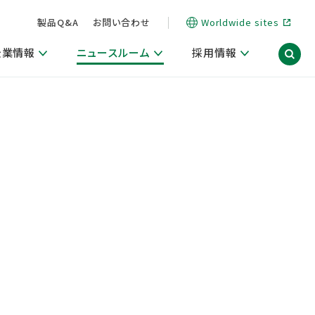
製品Q&A
お問い合わせ
Worldwide sites
企業情報
ニュースルーム
採用情報
信情報
ポート
用関連情報
ィア）
商品・サービス関連ニュースリリース
活動ブログ「サステナブルな社員より。」
海外拠点一覧
習慣づくりラボ
電子公告
仕事ガイド
関連リンク
コーポレート・ガバナンス
研究情報誌 (LION SCIENCE JOURNAL)
IR情報開示方針
人材開発
方針・宣言
免責事項
サステナビリティニュースリリース
研究・調査ニュースリリース
デジタルトランスフォーメーション
取引所規則の遵守に関する確認書