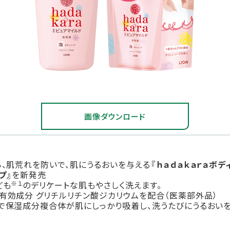
画像ダウンロード
ら、肌荒れを防いで、肌にうるおいを与える
『ｈａｄａｋａｒａボ
プ』
を新発売
※１
ども
のデリケートな肌もやさしく洗えます。
有効成分 グリチルリチン酸ジカリウムを配合（医薬部外品）
で保湿成分複合体が肌にしっかり吸着し、洗うたびにうるおいを