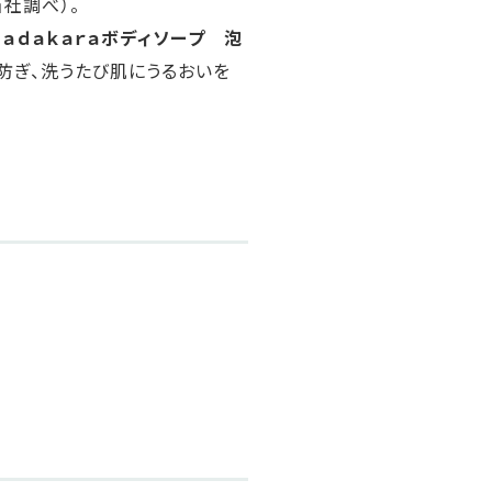
社調べ）。
ｈａｄａｋａｒａボディソープ 泡
防ぎ、洗うたび肌にうるおいを