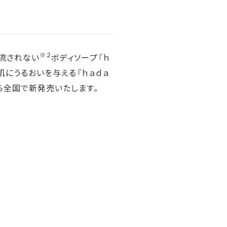
※２
流されない
ボディソープ『ｈ
肌にうるおいを与える『ｈａｄａ
から全国で新発売いたします。