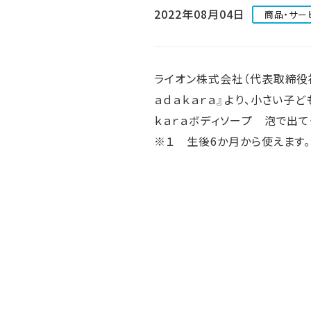
人的資本・労働安全
2022年08月04日
商品・サー
人権の尊重
責任あるサプライチェーンマネジメントの構築
顧客の満足と信頼の追求
ライオン株式会社（代表取締役
ａｄａｋａｒａ』より、小さい子ど
ｋａｒａボディソープ 泡で出て
※１ 生後6か月から使えます