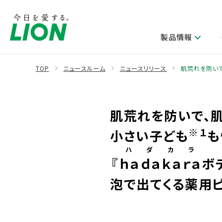
製品情報
TOP
ニュースルーム
ニュースリリース
肌荒れを防いで
製品を探す
ライオンのサステナビリティ
新卒採用
研究開発方針・本部長メッセージ
IRニュース
企業理念
ニュースリリース
肌荒れを防いで、肌
ブランドから探す
トップメッセージ
新卒採用2028
研究開発領域
経営方針・体制
トップメッセージ
カテゴリから探す
考え方と推進体制
企業理解イベント
※１
小さい子ども
も
コア技術
重要課題（マテリアリティ）特定のプロセス
財務・業績情報
経営戦略・中期経営計画
製品一覧
キャリア採用
ハダカラ
主な研究部門
『
ｈａｄａｋａｒａ
ボ
環境
新製品一覧
株主・株式情報
ライオンの歴史
基盤技術研究
泡で出てくる薬用
エコ製品一覧
サステナブルな地球環境への取組み推進
製品開発研究
個人投資家のみなさまへ
製造終了品一覧
社会
生産技術研究
健康な生活習慣づくり