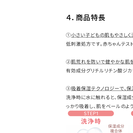
４．商品特長
①
小さい子どもの肌もやさしく
低刺激処方です。赤ちゃんテス
②
肌荒れを防いで健やかな肌
有効成分グリチルリチン酸ジカ
③
吸着保湿テクノロジーで、保
洗浄時に水に触れると、保湿成
っかり吸着し、肌をベールのよ