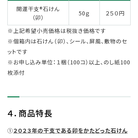
開運干支®石けん
50ｇ
２５０円
（卯）
※上記希望小売価格は税抜き価格です
※個箱内は石けん（卯）、シール、屏風、敷物のセ
ットです
※お申し込み単位：１梱（100コ）以上、のし紙100
枚添付
４．商品特長
①
２０２３年の干支である卯をかたどった石けん