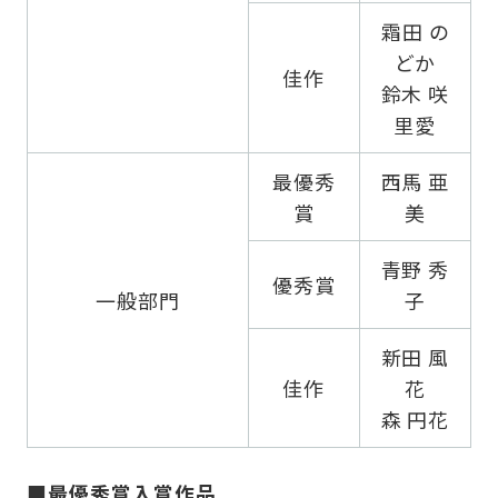
霜田 の
どか
佳作
鈴木 咲
里愛
最優秀
西馬 亜
賞
美
青野 秀
優秀賞
一般部門
子
新田 風
佳作
花
森 円花
■最優秀賞入賞作品