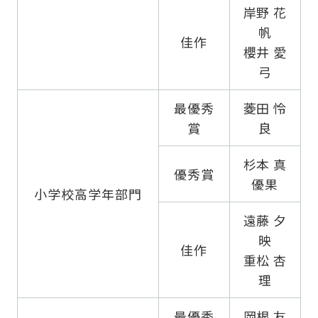
岸野 花
帆
佳作
櫻井 愛
弓
最優秀
菱田 怜
賞
良
杉本 真
優秀賞
優果
小学校高学年部門
遠藤 夕
映
佳作
重松 杏
理
最優秀
岡根 友