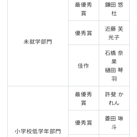
最優秀
鎌田 悠
賞
杜
近藤 芙
優秀賞
光子
未就学部門
石橋 奈
果
佳作
樋田 琴
羽
最優秀
許斐 か
賞
れん
菱田 琳
優秀賞
斗
小学校低学年部門