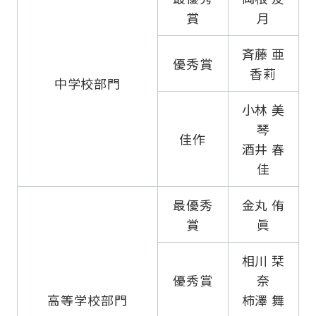
賞
月
斉藤 亜
優秀賞
香莉
中学校部門
小林 美
琴
佳作
酒井 春
佳
最優秀
金丸 侑
賞
眞
相川 栞
優秀賞
奈
高等学校部門
柿澤 舞