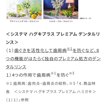
＜システマ ハグキプラス プレミアム デンタルリ
ンス＞
※1
（１）
歯ぐきを活性化して歯周病
を防ぐなど、8
つの機能がはたらく独自のプレミアム処方のデン
タルリンス
※1
※5
１）4つの作用で歯周病
を防ぐ
※1 歯周病：歯肉炎・歯周炎の総称、※5 「4．商品特
長 ＜システマ ハグキプラス プレミアム ハミガキ＞
（１）１）」参照