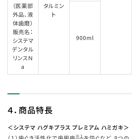
（医薬部
タルミン
外品、液
ト
体歯磨）
販売名：
900ml
システマ
デンタル
リンスＮ
a
４．商品特長
＜システマ ハグキプラス プレミアム ハミガキ＞
※１
（１）
歯ぐき活性化で歯周病
を防ぐなど、8つの