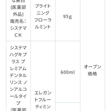
な美白
ブライト
(医薬部
ニング
外品)
95ｇ
フローラ
販売名：
ルミント
システマ
ＣＫ
システマ
ハグキプ
ラス プ
オープン
レミアム
600ml
価格
デンタル
リンス ノ
ンアルコ
エレガン
ールタイ
トフルー
プ
ティミン
（医薬部