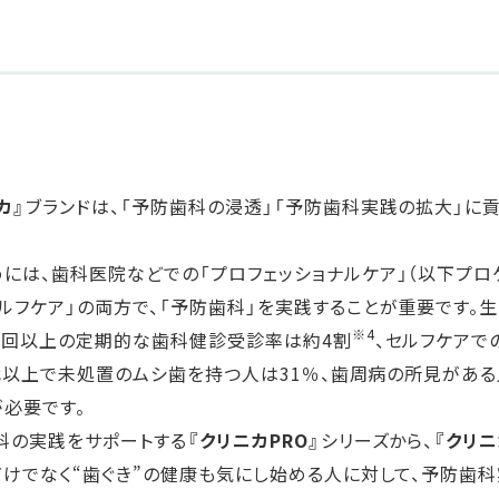
カ』
ブランドは、「予防歯科の浸透」「予防歯科実践の拡大」に
には、歯科医院などでの「プロフェッショナルケア」（以下プロ
ルフケア」の両方で、「予防歯科」を実践することが重要です。
※4
1回以上の定期的な歯科健診受診率は約4割
、セルフケアで
0代以上で未処置のムシ歯を持つ人は31％、歯周病の所見がある
必要です。
科の実践をサポートする
『クリニカPRO』
シリーズから、
『クリニ
だけでなく“歯ぐき”の健康も気にし始める人に対して、予防歯