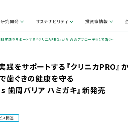
研究開発
サステナビリティ
投資家情報
閉じる
閉じる
閉じる
閉じる
閉じる
閉じる
閉じる
サステナビリティトップ
ニュースルームトップ
投資家情報トップ
製品情報トップ
研究開発トップ
企業情報トップ
採用情報トップ
科実践をサポートする『クリニカPRO』から Ｗのアプローチ※1で歯ぐ…
製品関連情報
その他 重要研究活動
ガバナンス
IR関連情報
会社案内
発
サ
採
障がい者採用
LION Scope（ストーリーメディ
践をサポートする『クリニカPRO』
取扱店舗検索
研究におけるデジタル技術活用
コーポレート・ガバナンス
IR資料室
会社概要
グループ会社採用
キャンペーン一覧（Lidea）
研究によるサステナブルな活動
IRカレンダー
事業分野
で歯ぐきの健康を守る
海外グループでの取り組み
CM情報（YouTube公式チャンネル）
IRに関するQ&A
役員紹介
お客様のニーズに応える高品質で安全なものづくり
lus 歯周バリア ハミガキ』新発売
IRメール配信登録
事業所一覧
編集方針・各種ガイドライン対照表
製品の品質と安全性への取り組み
グループ・関連会社一覧
関連データ
基本情報
ESGデータ・第三者検証
研究開発拠点
ビス関連
イニシアチブ・外部評価
研究実績