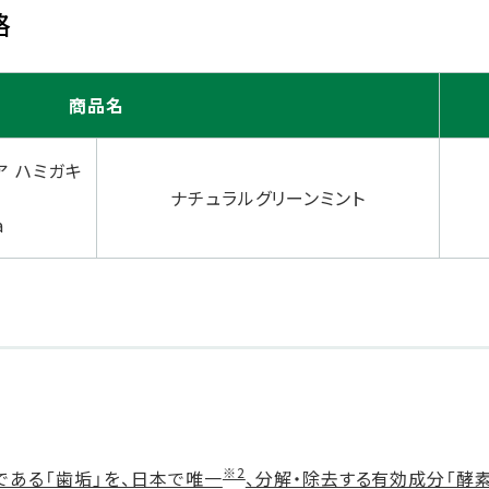
格
商品名
リア ハミガキ
ナチュラルグリーンミント
a
※2
である「歯垢」を、日本で唯一
、分解・除去する有効成分「酵