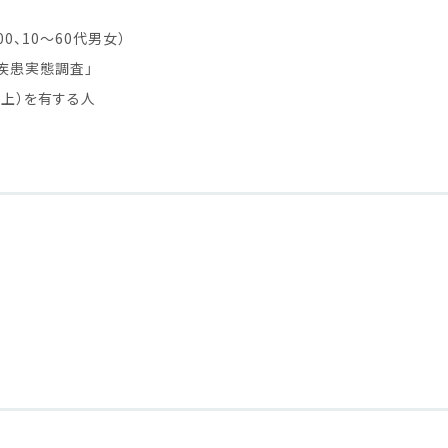
00、10～60代男女）
疾患実態調査」
以上）を有する人