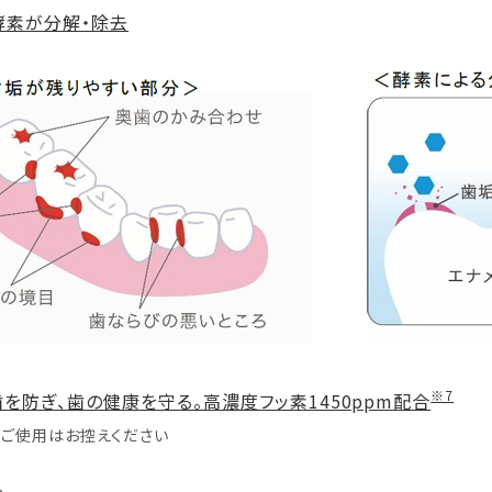
酵素が分解・除去
※7
を防ぎ、歯の健康を守る。高濃度フッ素1450ppm配合
のご使用はお控えください