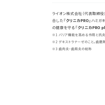
人的資本・労働安全
人権の尊重
ライオン株式会社（代表取締役
責任あるサプライチェーンマネジメントの構築
合した
『クリニカPRO』
ハミガ
顧客の満足と信頼の追求
の健康を守る
『クリニカPRO p
※1 バリア機能を高める作用と抗
※2 デキストラナーゼのこと。歯磨
※3 歯肉炎・歯周炎の総称