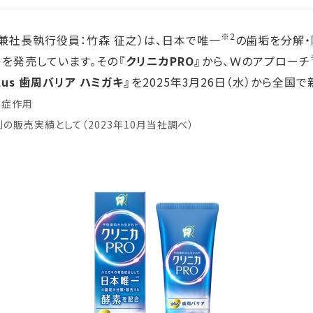
ステークホルダー・エンゲージメント
社会貢献活動
※2
兼社長執行役員：竹森 征之）は、日本で唯一
の歯垢を分解・
サステナビリティ発行物ダウンロード
キを発売しています。その
『クリニカPRO』
から、Ｗのアプローチ
lus 歯周バリア ハミガキ』
を2025年3月26日（水）から全国
炎症作用
剤の販売実績として（2023年10月当社調べ）