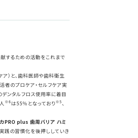
貢献するための活動をこれまで
ケア）と、歯科医師や歯科衛生
生活者のプロケア・セルフケア実
のデンタルフロス使用率に着目
※6
※5
人
は55％となっており
、
カPRO plus 歯周バリア ハミ
科実践の習慣化を後押ししていき