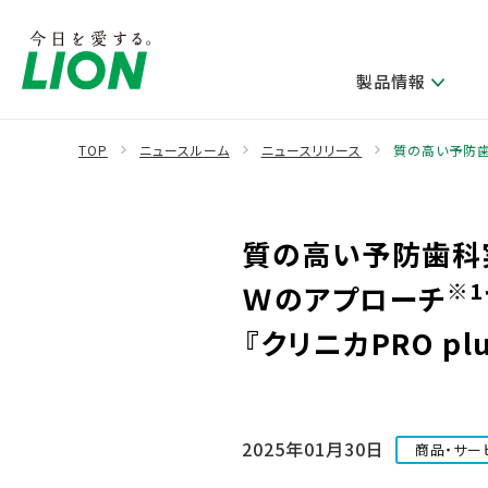
製品情報
TOP
ニュースルーム
ニュースリリース
質の高い予防歯
製品を探す
ライオンのサステナビリティ
新卒採用
研究開発方針・本部長メッセージ
IRニュース
企業理念
ニュースリリース
質の高い予防歯科実
ブランドから探す
トップメッセージ
新卒採用2028
研究開発領域
経営方針・体制
トップメッセージ
カテゴリから探す
考え方と推進体制
企業理解イベント
※1
Ｗのアプローチ
コア技術
重要課題（マテリアリティ）特定のプロセス
財務・業績情報
経営戦略・中期経営計画
製品一覧
キャリア採用
『クリニカPRO p
主な研究部門
環境
新製品一覧
株主・株式情報
ライオンの歴史
基盤技術研究
エコ製品一覧
サステナブルな地球環境への取組み推進
製品開発研究
個人投資家のみなさまへ
製造終了品一覧
社会
2025年01月30日
生産技術研究
商品・サー
健康な生活習慣づくり