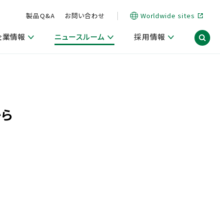
製品Q&A
お問い合わせ
Worldwide sites
企業情報
ニュースルーム
採用情報
信情報
ポート
用関連情報
ア）
商品・サービス関連ニュースリリース
活動ブログ「サステナブルな社員より。」
から
海外拠点一覧
習慣づくりラボ
電子公告
仕事ガイド
関連リンク
コーポレート・ガバナンス
研究情報誌 (LION SCIENCE JOURNAL)
IR情報開示方針
人材開発
方針・宣言
免責事項
サステナビリティニュースリリース
研究・調査ニュースリリース
デジタルトランスフォーメーション
取引所規則の遵守に関する確認書