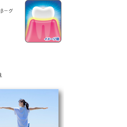
β－グ
味