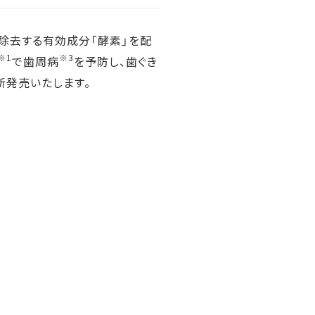
除去する有効成分「酵素」を配
※1
※3
で歯周病
を予防し、歯ぐき
で新発売いたします。