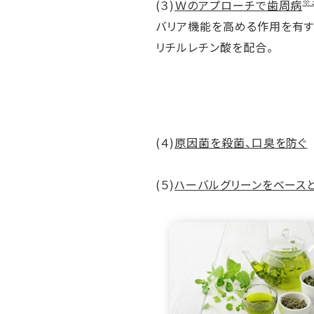
※
(３)
Ｗのアプローチで歯周病
バリア機能を高める作用を有す
リチルレチン酸を配合。
(４)
原因菌を殺菌、口臭を防ぐ
(５)
ハーバルグリーンをベースと