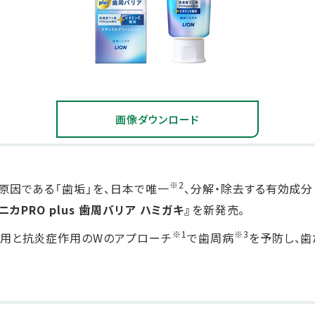
画像ダウンロード
※2
原因である「歯垢」を、日本で唯一
、分解・除去する有効成分
ニカPRO plus 歯周バリア ハミガキ』
を新発売。
※1
※3
作用と抗炎症作用のWのアプローチ
で歯周病
を予防し、歯