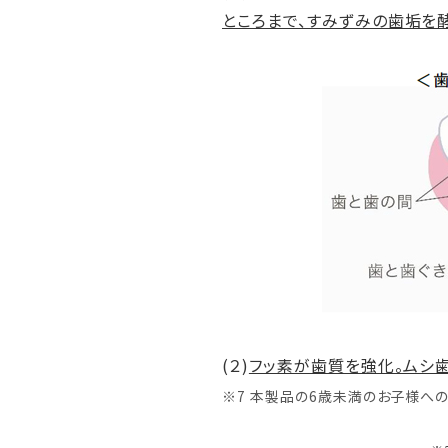
ところまで、すみずみの歯垢を
(２)
フッ素が歯質を強化。ムシ歯
※7 本製品の6歳未満のお子様へ