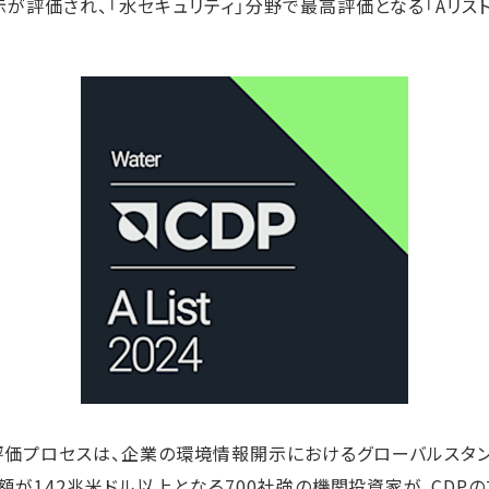
示が評価され、「水セキュリティ」分野で最高評価となる「Aリス
ステークホルダー・エンゲージメント
社会貢献活動
サステナビリティ発行物ダウンロード
評価プロセスは、企業の環境情報開示におけるグローバルスタ
総額が142兆米ドル以上となる700社強の機関投資家が、CDP