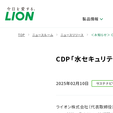
製品情報
TOP
ニュースルーム
ニュースリリース
＜お知らせ＞ 
製品を探す
ライオンのサステナビリティ
新卒採用
研究開発方針・本部長メッセージ
IRニュース
企業理念
ニュースリリース
CDP「水セキュリ
ブランドから探す
トップメッセージ
新卒採用2028
研究開発領域
経営方針・体制
トップメッセージ
カテゴリから探す
考え方と推進体制
企業理解イベント
コア技術
重要課題（マテリアリティ）特定のプロセス
財務・業績情報
経営戦略・中期経営計画
製品一覧
キャリア採用
主な研究部門
環境
2025年02月10日
サステナビ
新製品一覧
株主・株式情報
ライオンの歴史
基盤技術研究
エコ製品一覧
サステナブルな地球環境への取組み推進
製品開発研究
個人投資家のみなさまへ
製造終了品一覧
社会
生産技術研究
ライオン株式会社（代表取締役
健康な生活習慣づくり