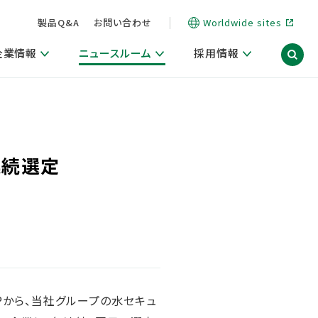
製品Q&A
お問い合わせ
Worldwide sites
企業情報
ニュースルーム
採用情報
信情報
ポート
用関連情報
ア）
商品・サービス関連ニュースリリース
活動ブログ「サステナブルな社員より。」
連続選定
海外拠点一覧
習慣づくりラボ
電子公告
仕事ガイド
関連リンク
コーポレート・ガバナンス
研究情報誌 (LION SCIENCE JOURNAL)
IR情報開示方針
人材開発
方針・宣言
免責事項
サステナビリティニュースリリース
研究・調査ニュースリリース
デジタルトランスフォーメーション
取引所規則の遵守に関する確認書
Pから、当社グループの水セキュ