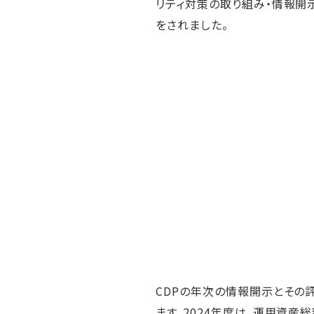
リティ対策の取り組み・情報開
人的資本・労働安全
をされました。
人権の尊重
責任あるサプライチェーンマネジメントの構築
顧客の満足と信頼の追求
CDPの年次の情報開示とその
ます。2024年度は、運用資産