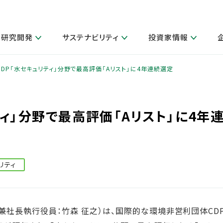
研究開発
サステナビリティ
投資家情報
閉じる
閉じる
閉じる
閉じる
閉じる
閉じる
閉じる
サステナビリティトップ
ニュースルームトップ
投資家情報トップ
製品情報トップ
研究開発トップ
企業情報トップ
採用情報トップ
CDP「水セキュリティ」分野で最高評価「Aリスト」に4年連続選定
製品関連情報
その他 重要研究活動
ガバナンス
IR関連情報
会社案内
発
サ
採
障がい者採用
LION Scope（ストーリーメディ
ティ」分野で最高評価「Aリスト」に4年
取扱店舗検索
研究におけるデジタル技術活用
コーポレート・ガバナンス
IR資料室
会社概要
グループ会社採用
キャンペーン一覧（Lidea）
研究によるサステナブルな活動
IRカレンダー
事業分野
海外グループでの取り組み
CM情報（YouTube公式チャンネル）
IRに関するQ&A
役員紹介
お客様のニーズに応える高品質で安全なものづくり
IRメール配信登録
事業所一覧
編集方針・各種ガイドライン対照表
リティ
製品の品質と安全性への取り組み
グループ・関連会社一覧
関連データ
基本情報
ESGデータ・第三者検証
研究開発拠点
兼社長執行役員：竹森 征之）は、国際的な環境非営利団体CD
イニシアチブ・外部評価
研究実績