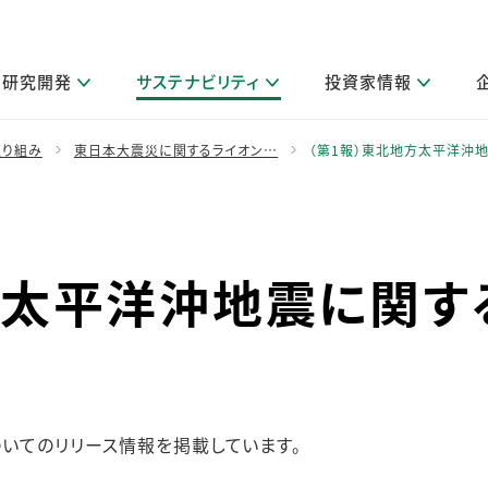
研究開発
サステナビリティ
投資家情報
閉じる
閉じる
閉じる
閉じる
閉じる
閉じる
閉じる
サステナビリティトップ
ニュースルームトップ
投資家情報トップ
製品情報トップ
研究開発トップ
企業情報トップ
採用情報トップ
取り組み
東日本大震災に関するライオン…
（第1報）東北地方太平洋沖
製品関連情報
その他 重要研究活動
ガバナンス
IR関連情報
会社案内
発
サ
採
障がい者採用
LION Scope（ストーリーメディ
取扱店舗検索
研究におけるデジタル技術活用
コーポレート・ガバナンス
IR資料室
会社概要
グループ会社採用
方太平洋沖地震に関す
キャンペーン一覧（Lidea）
研究によるサステナブルな活動
IRカレンダー
事業分野
海外グループでの取り組み
CM情報（YouTube公式チャンネル）
IRに関するQ&A
役員紹介
お客様のニーズに応える高品質で安全なものづくり
IRメール配信登録
事業所一覧
編集方針・各種ガイドライン対照表
製品の品質と安全性への取り組み
グループ・関連会社一覧
関連データ
基本情報
ESGデータ・第三者検証
いてのリリース情報を掲載しています。
研究開発拠点
イニシアチブ・外部評価
研究実績