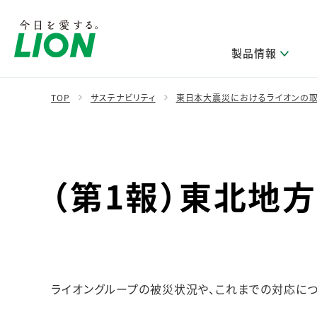
製品情報
TOP
サステナビリティ
東日本大震災におけるライオンの
製品を探す
ライオンのサステナビリティ
新卒採用
研究開発方針・本部長メッセージ
IRニュース
企業理念
ニュースリリース
ブランドから探す
トップメッセージ
新卒採用2028
研究開発領域
経営方針・体制
トップメッセージ
（第1報）東北地
カテゴリから探す
考え方と推進体制
企業理解イベント
コア技術
重要課題（マテリアリティ）特定のプロセス
財務・業績情報
経営戦略・中期経営計画
製品一覧
キャリア採用
主な研究部門
環境
新製品一覧
株主・株式情報
ライオンの歴史
基盤技術研究
エコ製品一覧
サステナブルな地球環境への取組み推進
製品開発研究
個人投資家のみなさまへ
製造終了品一覧
社会
ライオングループの被災状況や、これまでの対応につ
生産技術研究
健康な生活習慣づくり