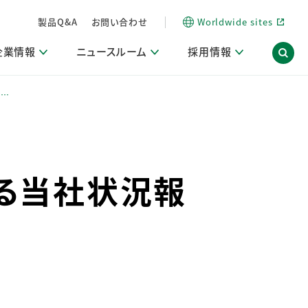
製品Q&A
お問い合わせ
Worldwide sites
企業情報
ニュースルーム
採用情報
地…
信情報
ポート
用関連情報
ア）
商品・サービス関連ニュースリリース
活動ブログ「サステナブルな社員より。」
海外拠点一覧
習慣づくりラボ
電子公告
仕事ガイド
関連リンク
る当社状況報
コーポレート・ガバナンス
研究情報誌 (LION SCIENCE JOURNAL)
IR情報開示方針
人材開発
方針・宣言
免責事項
サステナビリティニュースリリース
研究・調査ニュースリリース
デジタルトランスフォーメーション
取引所規則の遵守に関する確認書