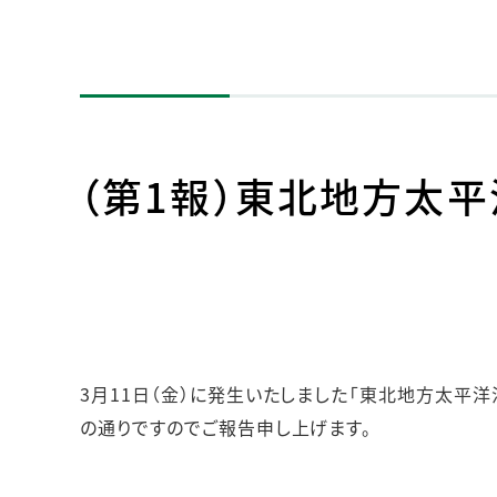
人的資本・労働安全
人権の尊重
責任あるサプライチェーンマネジメントの構築
顧客の満足と信頼の追求
（第1報）東北地方太
3月11日（金）に発生いたしました「東北地方太平
の通りですのでご報告申し上げます。