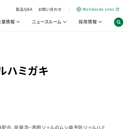
製品Q&A
お問い合わせ
Worldwide sites
企業情報
ニュースルーム
採用情報
信情報
ポート
用関連情報
ア）
商品・サービス関連ニュースリリース
活動ブログ「サステナブルな社員より。」
ェルハミガキ
海外拠点一覧
習慣づくりラボ
電子公告
仕事ガイド
関連リンク
コーポレート・ガバナンス
研究情報誌 (LION SCIENCE JOURNAL)
IR情報開示方針
人材開発
方針・宣言
免責事項
サステナビリティニュースリリース
研究・調査ニュースリリース
デジタルトランスフォーメーション
取引所規則の遵守に関する確認書
無配合、低発泡・透明ジェルのムシ歯予防ジェルハミ