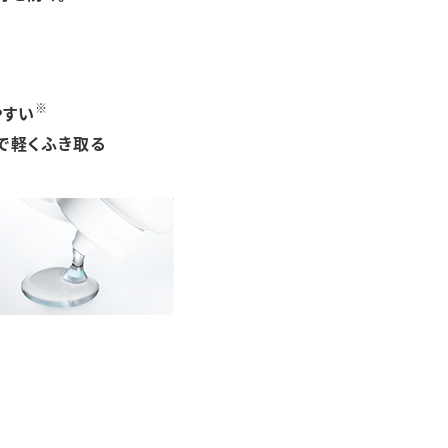
計
※
やすい
で軽くふき取る