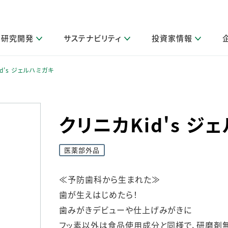
研究開発
サステナビリティ
投資家情報
閉じる
閉じる
閉じる
閉じる
閉じる
閉じる
閉じる
サステナビリティトップ
ニュースルームトップ
投資家情報トップ
製品情報トップ
研究開発トップ
企業情報トップ
採用情報トップ
d's ジェルハミガキ
製品関連情報
その他 重要研究活動
ガバナンス
IR関連情報
会社案内
発
サ
採
障がい者採用
LION Scope（ストーリーメディ
クリニカKid's ジ
取扱店舗検索
研究におけるデジタル技術活用
コーポレート・ガバナンス
IR資料室
会社概要
グループ会社採用
キャンペーン一覧（Lidea）
研究によるサステナブルな活動
IRカレンダー
事業分野
海外グループでの取り組み
CM情報（YouTube公式チャンネル）
IRに関するQ&A
役員紹介
医薬部外品
お客様のニーズに応える高品質で安全なものづくり
IRメール配信登録
事業所一覧
編集方針・各種ガイドライン対照表
製品の品質と安全性への取り組み
グループ・関連会社一覧
≪予防歯科から生まれた≫
関連データ
基本情報
歯が生えはじめたら！
ESGデータ・第三者検証
研究開発拠点
歯みがきデビューや仕上げみがきに
イニシアチブ・外部評価
研究実績
フッ素以外は食品使用成分と同様で、研磨剤