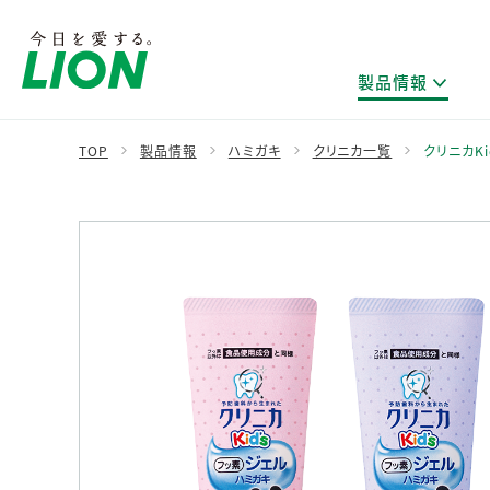
製品情報
TOP
製品情報
ハミガキ
クリニカ一覧
クリニカKi
製品を探す
ライオンのサステナビリティ
新卒採用
研究開発方針・本部長メッセージ
IRニュース
企業理念
ニュースリリース
ブランドから探す
トップメッセージ
新卒採用2028
研究開発領域
経営方針・体制
トップメッセージ
カテゴリから探す
考え方と推進体制
企業理解イベント
コア技術
重要課題（マテリアリティ）特定のプロセス
財務・業績情報
経営戦略・中期経営計画
製品一覧
キャリア採用
主な研究部門
環境
新製品一覧
株主・株式情報
ライオンの歴史
基盤技術研究
エコ製品一覧
サステナブルな地球環境への取組み推進
製品開発研究
個人投資家のみなさまへ
製造終了品一覧
社会
生産技術研究
健康な生活習慣づくり