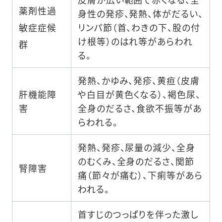
薬剤性過
身性の発疹、発熱、体がだるい、
敏症症候
リンパ節（首、わきの下、股の付
け根等）のはれ等があらわれ
群
る。
発熱、かゆみ、発疹、黄疸（皮膚
肝機能障
や白目が黄色くなる）、褐色尿、
害
全身のだるさ、食欲不振等があ
らわれる。
発熱、発疹、尿量の減少、全身
のむくみ、全身のだるさ、関節
腎障害
痛（節々が痛む）、下痢等があら
われる。
首すじのつっぱりを伴った激し