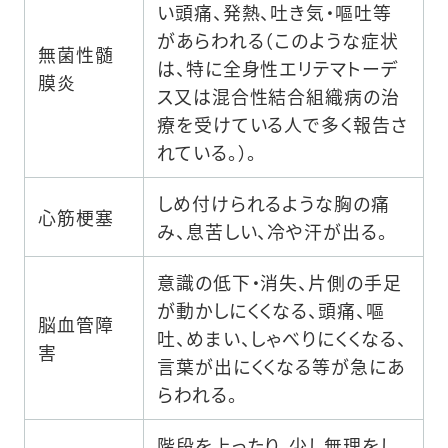
い頭痛、発熱、吐き気・嘔吐等
があらわれる（このような症状
無菌性髄
は、特に全身性エリテマトーデ
膜炎
ス又は混合性結合組織病の治
療を受けている人で多く報告さ
れている。）。
しめ付けられるような胸の痛
心筋梗塞
み、息苦しい、冷や汗が出る。
意識の低下・消失、片側の手足
が動かしにくくなる、頭痛、嘔
脳血管障
吐、めまい、しゃべりにくくなる、
害
言葉が出にくくなる等が急にあ
らわれる。
階段を上ったり、少し無理をし