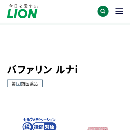
TOP
製品情報
解熱鎮痛薬
バファリン一覧
バファリン ルナi
バファリン ルナi
第
類医薬品
2