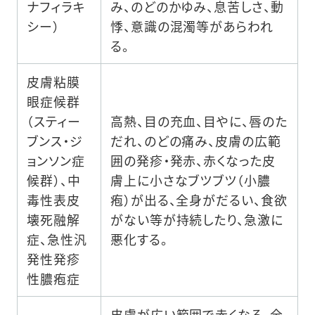
ナフィラキ
み、のどのかゆみ、息苦しさ、動
シー）
悸、意識の混濁等があらわれ
る。
皮膚粘膜
眼症候群
（スティー
高熱、目の充血、目やに、唇のた
ブンス・ジ
だれ、のどの痛み、皮膚の広範
ョンソン症
囲の発疹・発赤、赤くなった皮
候群）、中
膚上に小さなブツブツ（小膿
毒性表皮
疱）が出る、全身がだるい、食欲
壊死融解
がない等が持続したり、急激に
症、急性汎
悪化する。
発性発疹
性膿疱症
皮膚が広い範囲で赤くなる、全