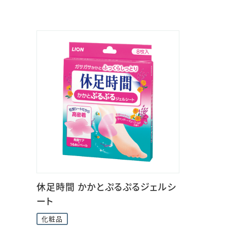
休足時間 かかとぷるぷるジェルシ
ート
化粧品