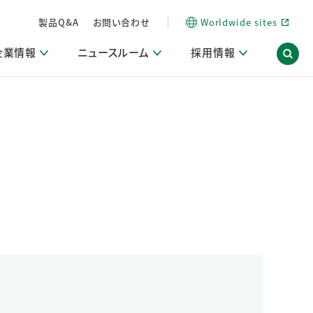
製品Q&A
お問い合わせ
Worldwide sites
企業情報
ニュースルーム
採用情報
信情報
ポート
用関連情報
ア）
商品・サービス関連ニュースリリース
活動ブログ「サステナブルな社員より。」
海外拠点一覧
習慣づくりラボ
電子公告
仕事ガイド
関連リンク
コーポレート・ガバナンス
研究情報誌 (LION SCIENCE JOURNAL)
IR情報開示方針
人材開発
方針・宣言
免責事項
サステナビリティニュースリリース
研究・調査ニュースリリース
デジタルトランスフォーメーション
取引所規則の遵守に関する確認書