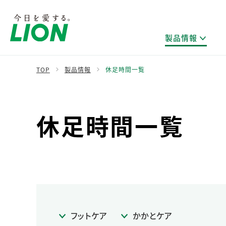
製品情報
TOP
製品情報
休足時間一覧
製品を探す
ライオンのサステナビリティ
新卒採用
研究開発方針・本部長メッセージ
IRニュース
企業理念
ニュースリリース
休足時間一覧
ブランドから探す
トップメッセージ
新卒採用2028
研究開発領域
経営方針・体制
トップメッセージ
カテゴリから探す
考え方と推進体制
企業理解イベント
コア技術
重要課題（マテリアリティ）特定のプロセス
財務・業績情報
経営戦略・中期経営計画
製品一覧
キャリア採用
主な研究部門
環境
新製品一覧
株主・株式情報
ライオンの歴史
基盤技術研究
エコ製品一覧
サステナブルな地球環境への取組み推進
製品開発研究
個人投資家のみなさまへ
製造終了品一覧
社会
生産技術研究
フットケア
かかとケア
健康な生活習慣づくり