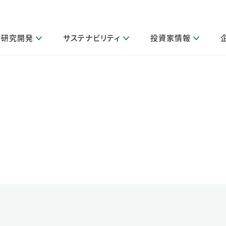
研究開発
サステナビリティ
投資家情報
閉じる
閉じる
閉じる
閉じる
閉じる
閉じる
閉じる
サステナビリティトップ
ニュースルームトップ
投資家情報トップ
製品情報トップ
研究開発トップ
企業情報トップ
採用情報トップ
製品関連情報
その他 重要研究活動
ガバナンス
IR関連情報
会社案内
発
サ
採
障がい者採用
LION Scope（ストーリーメディ
取扱店舗検索
研究におけるデジタル技術活用
コーポレート・ガバナンス
IR資料室
会社概要
グループ会社採用
キャンペーン一覧（Lidea）
研究によるサステナブルな活動
IRカレンダー
事業分野
海外グループでの取り組み
CM情報（YouTube公式チャンネル）
IRに関するQ&A
役員紹介
お客様のニーズに応える高品質で安全なものづくり
IRメール配信登録
事業所一覧
編集方針・各種ガイドライン対照表
製品の品質と安全性への取り組み
グループ・関連会社一覧
関連データ
基本情報
ESGデータ・第三者検証
研究開発拠点
イニシアチブ・外部評価
研究実績