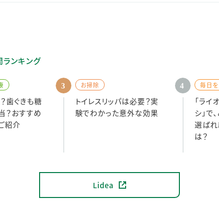
間ランキング
康
お掃除
毎日を
何？歯ぐきも糖
トイレスリッパは必要？実
「ライ
当？おすすめ
験でわかった意外な効果
シ」で
ご紹介
選ばれ
は？
Lidea