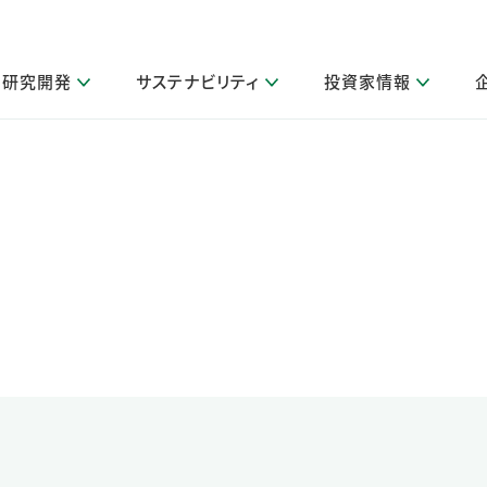
研究開発
サステナビリティ
投資家情報
閉じる
閉じる
閉じる
閉じる
閉じる
閉じる
閉じる
サステナビリティトップ
ニュースルームトップ
投資家情報トップ
製品情報トップ
研究開発トップ
企業情報トップ
採用情報トップ
製品関連情報
その他 重要研究活動
ガバナンス
IR関連情報
会社案内
発
サ
採
障がい者採用
LION Scope（ストーリーメディ
取扱店舗検索
研究におけるデジタル技術活用
コーポレート・ガバナンス
IR資料室
会社概要
グループ会社採用
キャンペーン一覧（Lidea）
研究によるサステナブルな活動
IRカレンダー
事業分野
海外グループでの取り組み
CM情報（YouTube公式チャンネル）
IRに関するQ&A
役員紹介
お客様のニーズに応える高品質で安全なものづくり
IRメール配信登録
事業所一覧
編集方針・各種ガイドライン対照表
製品の品質と安全性への取り組み
グループ・関連会社一覧
関連データ
基本情報
ESGデータ・第三者検証
研究開発拠点
イニシアチブ・外部評価
研究実績