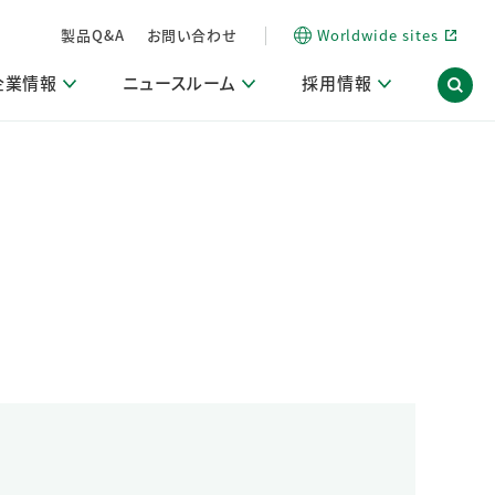
製品Q&A
お問い合わせ
Worldwide sites
企業情報
ニュースルーム
採用情報
信情報
ポート
用関連情報
ア）
商品・サービス関連ニュースリリース
活動ブログ「サステナブルな社員より。」
海外拠点一覧
習慣づくりラボ
電子公告
仕事ガイド
関連リンク
コーポレート・ガバナンス
研究情報誌 (LION SCIENCE JOURNAL)
IR情報開示方針
人材開発
方針・宣言
免責事項
サステナビリティニュースリリース
研究・調査ニュースリリース
デジタルトランスフォーメーション
取引所規則の遵守に関する確認書