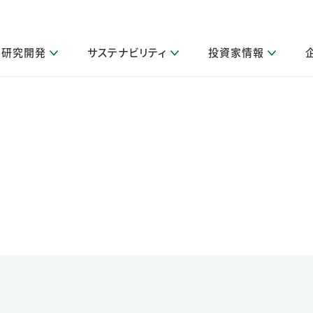
研究開発
サステナビリティ
投資家情報
閉じる
閉じる
閉じる
閉じる
閉じる
閉じる
閉じる
サステナビリティトップ
ニュースルームトップ
投資家情報トップ
製品情報トップ
研究開発トップ
企業情報トップ
採用情報トップ
製品関連情報
その他 重要研究活動
ガバナンス
IR関連情報
会社案内
発
サ
採
障がい者採用
LION Scope（ストーリーメディ
取扱店舗検索
研究におけるデジタル技術活用
コーポレート・ガバナンス
IR資料室
会社概要
グループ会社採用
キャンペーン一覧（Lidea）
研究によるサステナブルな活動
IRカレンダー
事業分野
海外グループでの取り組み
CM情報（YouTube公式チャンネル）
IRに関するQ&A
役員紹介
お客様のニーズに応える高品質で安全なものづくり
IRメール配信登録
事業所一覧
編集方針・各種ガイドライン対照表
製品の品質と安全性への取り組み
グループ・関連会社一覧
関連データ
基本情報
ESGデータ・第三者検証
研究開発拠点
イニシアチブ・外部評価
研究実績