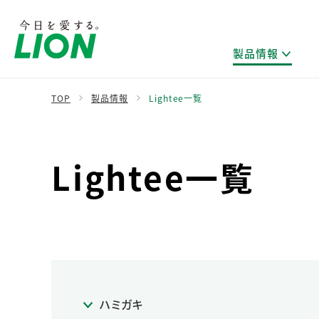
製品情報
TOP
製品情報
Lightee一覧
製品を探す
ライオンのサステナビリティ
新卒採用
研究開発方針・本部長メッセージ
IRニュース
企業理念
ニュースリリース
Lightee一覧
ブランドから探す
トップメッセージ
新卒採用2028
研究開発領域
経営方針・体制
トップメッセージ
カテゴリから探す
考え方と推進体制
企業理解イベント
コア技術
重要課題（マテリアリティ）特定のプロセス
財務・業績情報
経営戦略・中期経営計画
製品一覧
キャリア採用
主な研究部門
環境
新製品一覧
株主・株式情報
ライオンの歴史
基盤技術研究
エコ製品一覧
サステナブルな地球環境への取組み推進
製品開発研究
個人投資家のみなさまへ
製造終了品一覧
社会
生産技術研究
ハミガキ
健康な生活習慣づくり