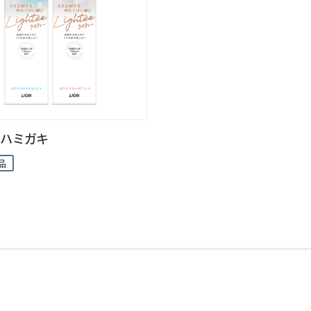
eeハミガキ
品