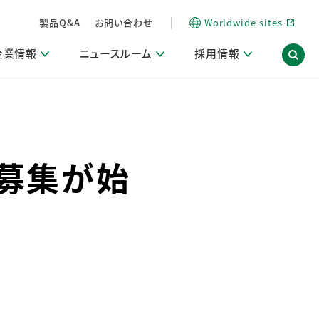
製品Q&A
お問い合わせ
Worldwide sites
企業情報
ニュースルーム
採用情報
信情報
ポート
用関連情報
ア）
商品・サービス関連ニュースリリース
活動ブログ「サステナブルな社員より。」
募集が始
海外拠点一覧
習慣づくりラボ
電子公告
仕事ガイド
関連リンク
コーポレート・ガバナンス
研究情報誌 (LION SCIENCE JOURNAL)
IR情報開示方針
人材開発
方針・宣言
免責事項
サステナビリティニュースリリース
研究・調査ニュースリリース
デジタルトランスフォーメーション
取引所規則の遵守に関する確認書