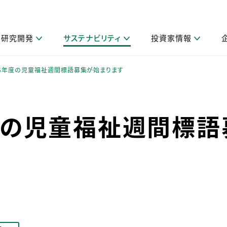
研究開発
サステナビリティ
投資家情報
閉じる
閉じる
閉じる
閉じる
閉じる
閉じる
閉じる
サステナビリティトップ
ニュースルームトップ
投資家情報トップ
製品情報トップ
研究開発トップ
企業情報トップ
採用情報トップ
5年度の児童福祉週間標語募集が始まります
製品関連情報
その他 重要研究活動
ガバナンス
IR関連情報
会社案内
発
サ
採
障がい者採用
LION Scope（ストーリーメディ
度の児童福祉週間標語
取扱店舗検索
研究におけるデジタル技術活用
コーポレート・ガバナンス
IR資料室
会社概要
グループ会社採用
キャンペーン一覧（Lidea）
研究によるサステナブルな活動
IRカレンダー
事業分野
海外グループでの取り組み
CM情報（YouTube公式チャンネル）
IRに関するQ&A
役員紹介
お客様のニーズに応える高品質で安全なものづくり
IRメール配信登録
事業所一覧
編集方針・各種ガイドライン対照表
製品の品質と安全性への取り組み
グループ・関連会社一覧
関連データ
基本情報
ESGデータ・第三者検証
研究開発拠点
イニシアチブ・外部評価
研究実績