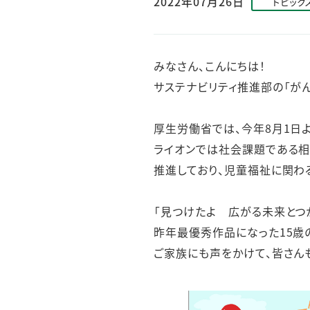
2022年07月26日
トピック
人的資本・労働安全
人権の尊重
責任あるサプライチェーンマネジメントの構築
みなさん、こんにちは！
顧客の満足と信頼の追求
サステナビリティ推進部の「がん
厚生労働省では、今年8月1日よ
ライオンでは社会課題である
推進しており、児童福祉に関わ
「見つけたよ 広がる未来とつ
昨年最優秀作品になった15歳
ご家族にも声をかけて、皆さん