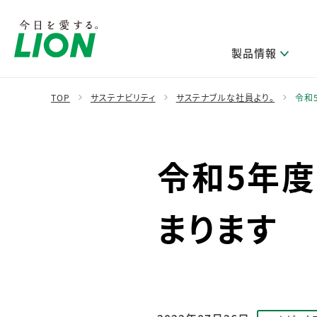
製品情報
TOP
サステナビリティ
サステナブルな社員より。
令和
製品を探す
ライオンのサステナビリティ
新卒採用
研究開発方針・本部長メッセージ
IRニュース
企業理念
ニュースリリース
令和5年
ブランドから探す
トップメッセージ
新卒採用2028
研究開発領域
経営方針・体制
トップメッセージ
カテゴリから探す
考え方と推進体制
企業理解イベント
コア技術
重要課題（マテリアリティ）特定のプロセス
財務・業績情報
経営戦略・中期経営計画
まります
製品一覧
キャリア採用
主な研究部門
環境
新製品一覧
株主・株式情報
ライオンの歴史
基盤技術研究
エコ製品一覧
サステナブルな地球環境への取組み推進
製品開発研究
個人投資家のみなさまへ
製造終了品一覧
社会
生産技術研究
健康な生活習慣づくり