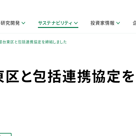
研究開発
サステナビリティ
投資家情報
閉じる
閉じる
閉じる
閉じる
閉じる
閉じる
閉じる
サステナビリティトップ
ニュースルームトップ
投資家情報トップ
製品情報トップ
研究開発トップ
企業情報トップ
採用情報トップ
都台東区と包括連携協定を締結しました
製品関連情報
その他 重要研究活動
ガバナンス
IR関連情報
会社案内
発
サ
採
障がい者採用
LION Scope（ストーリーメディ
東区と包括連携協定を
取扱店舗検索
研究におけるデジタル技術活用
コーポレート・ガバナンス
IR資料室
会社概要
グループ会社採用
キャンペーン一覧（Lidea）
研究によるサステナブルな活動
IRカレンダー
事業分野
海外グループでの取り組み
CM情報（YouTube公式チャンネル）
IRに関するQ&A
役員紹介
お客様のニーズに応える高品質で安全なものづくり
IRメール配信登録
事業所一覧
編集方針・各種ガイドライン対照表
製品の品質と安全性への取り組み
グループ・関連会社一覧
関連データ
基本情報
ESGデータ・第三者検証
研究開発拠点
イニシアチブ・外部評価
研究実績