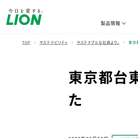
製品情報
TOP
サステナビリティ
サステナブルな社員より。
東京
製品を探す
ライオンのサステナビリティ
新卒採用
研究開発方針・本部長メッセージ
IRニュース
企業理念
ニュースリリース
東京都台
ブランドから探す
トップメッセージ
新卒採用2028
研究開発領域
経営方針・体制
トップメッセージ
カテゴリから探す
考え方と推進体制
企業理解イベント
コア技術
重要課題（マテリアリティ）特定のプロセス
財務・業績情報
経営戦略・中期経営計画
た
製品一覧
キャリア採用
主な研究部門
環境
新製品一覧
株主・株式情報
ライオンの歴史
基盤技術研究
エコ製品一覧
サステナブルな地球環境への取組み推進
製品開発研究
個人投資家のみなさまへ
製造終了品一覧
社会
生産技術研究
健康な生活習慣づくり