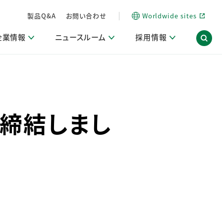
製品Q&A
お問い合わせ
Worldwide sites
企業情報
ニュースルーム
採用情報
信情報
ポート
用関連情報
ア）
商品・サービス関連ニュースリリース
活動ブログ「サステナブルな社員より。」
締結しまし
海外拠点一覧
習慣づくりラボ
電子公告
仕事ガイド
関連リンク
コーポレート・ガバナンス
研究情報誌 (LION SCIENCE JOURNAL)
IR情報開示方針
人材開発
方針・宣言
免責事項
サステナビリティニュースリリース
研究・調査ニュースリリース
デジタルトランスフォーメーション
取引所規則の遵守に関する確認書