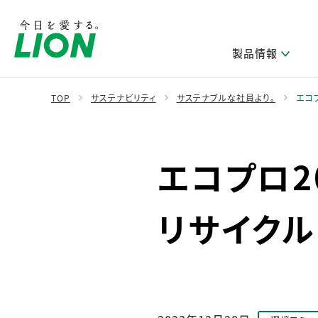
製品情報
TOP
サステナビリティ
サステナブルな社員より。
エコ
製品を探す
ライオンのサステナビリティ
新卒採用
研究開発方針・本部長メッセージ
IRニュース
企業理念
ニュースリリース
エコプロ2
ブランドから探す
トップメッセージ
新卒採用2028
研究開発領域
経営方針・体制
トップメッセージ
カテゴリから探す
考え方と推進体制
企業理解イベント
コア技術
重要課題（マテリアリティ）特定のプロセス
財務・業績情報
経営戦略・中期経営計画
リサイク
製品一覧
キャリア採用
主な研究部門
環境
新製品一覧
株主・株式情報
ライオンの歴史
基盤技術研究
エコ製品一覧
サステナブルな地球環境への取組み推進
製品開発研究
個人投資家のみなさまへ
製造終了品一覧
社会
生産技術研究
健康な生活習慣づくり