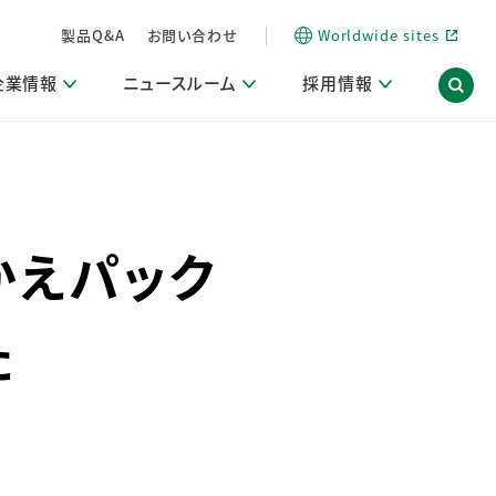
製品Q&A
お問い合わせ
Worldwide sites
企業情報
ニュースルーム
採用情報
信情報
ポート
用関連情報
ア）
商品・サービス関連ニュースリリース
活動ブログ「サステナブルな社員より。」
かえパック
海外拠点一覧
習慣づくりラボ
電子公告
仕事ガイド
関連リンク
コーポレート・ガバナンス
研究情報誌 (LION SCIENCE JOURNAL)
IR情報開示方針
人材開発
方針・宣言
免責事項
サステナビリティニュースリリース
た
研究・調査ニュースリリース
デジタルトランスフォーメーション
取引所規則の遵守に関する確認書