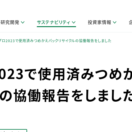
研究開発
サステナビリティ
投資家情報
閉じる
閉じる
閉じる
閉じる
閉じる
閉じる
閉じる
サステナビリティトップ
ニュースルームトップ
投資家情報トップ
製品情報トップ
研究開発トップ
企業情報トップ
採用情報トップ
プロ2023で使用済みつめかえパックリサイクルの協働報告をしました
製品関連情報
その他 重要研究活動
ガバナンス
IR関連情報
会社案内
発
サ
採
障がい者採用
LION Scope（ストーリーメディ
023で使用済みつめ
取扱店舗検索
研究におけるデジタル技術活用
コーポレート・ガバナンス
IR資料室
会社概要
グループ会社採用
キャンペーン一覧（Lidea）
研究によるサステナブルな活動
IRカレンダー
事業分野
海外グループでの取り組み
CM情報（YouTube公式チャンネル）
IRに関するQ&A
役員紹介
ルの協働報告をしまし
お客様のニーズに応える高品質で安全なものづくり
IRメール配信登録
事業所一覧
編集方針・各種ガイドライン対照表
製品の品質と安全性への取り組み
グループ・関連会社一覧
関連データ
基本情報
ESGデータ・第三者検証
研究開発拠点
イニシアチブ・外部評価
研究実績