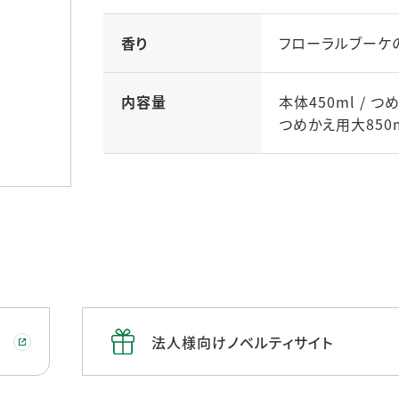
ステークホルダー・エンゲージメント
社会貢献活動
香り
フローラルブーケの
サステナビリティ発行物ダウンロード
内容量
本体450ml / 
つめかえ用大850
法人様向けノベルティサイト