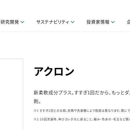
研究開発
サステナビリティ
投資家情報
閉じる
閉じる
閉じる
閉じる
閉じる
閉じる
閉じる
サステナビリティトップ
ニュースルームトップ
投資家情報トップ
製品情報トップ
研究開発トップ
企業情報トップ
採用情報トップ
製品関連情報
その他 重要研究活動
ガバナンス
IR関連情報
会社案内
発
サ
採
障がい者採用
LION Scope（ストーリーメディ
アクロン
取扱店舗検索
研究におけるデジタル技術活用
コーポレート・ガバナンス
IR資料室
会社概要
グループ会社採用
キャンペーン一覧（Lidea）
研究によるサステナブルな活動
IRカレンダー
事業分野
海外グループでの取り組み
CM情報（YouTube公式チャンネル）
IRに関するQ&A
役員紹介
お客様のニーズに応える高品質で安全なものづくり
新柔軟成分プラス。すすぎ1回だから、もっとダ
IRメール配信登録
事業所一覧
編集方針・各種ガイドライン対照表
製品の品質と安全性への取り組み
グループ・関連会社一覧
剤。
関連データ
基本情報
※1 すすぎ2回との比較。衣類や洗濯機により程度は異なります。既に
ESGデータ・第三者検証
研究開発拠点
※2 20回洗濯時、伸びヨレが元に戻ること。縮み・色あせ・毛玉など
イニシアチブ・外部評価
研究実績