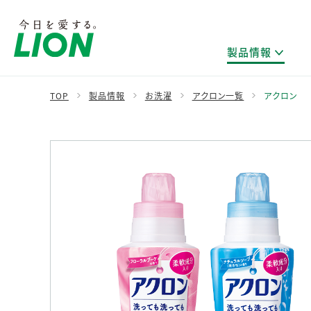
製品情報
TOP
製品情報
お洗濯
アクロン一覧
アクロン
製品を探す
ライオンのサステナビリティ
新卒採用
研究開発方針・本部長メッセージ
IRニュース
企業理念
ニュースリリース
ブランドから探す
トップメッセージ
新卒採用2028
研究開発領域
経営方針・体制
トップメッセージ
カテゴリから探す
考え方と推進体制
企業理解イベント
コア技術
重要課題（マテリアリティ）特定のプロセス
財務・業績情報
経営戦略・中期経営計画
製品一覧
キャリア採用
主な研究部門
環境
新製品一覧
株主・株式情報
ライオンの歴史
基盤技術研究
エコ製品一覧
サステナブルな地球環境への取組み推進
製品開発研究
個人投資家のみなさまへ
製造終了品一覧
社会
生産技術研究
健康な生活習慣づくり