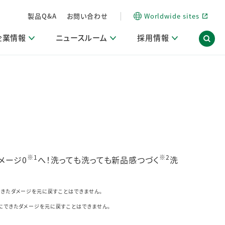
製品Q&A
お問い合わせ
Worldwide sites
企業情報
ニュースルーム
採用情報
信情報
ポート
用関連情報
ア）
商品・サービス関連ニュースリリース
活動ブログ「サステナブルな社員より。」
海外拠点一覧
習慣づくりラボ
電子公告
仕事ガイド
関連リンク
コーポレート・ガバナンス
研究情報誌 (LION SCIENCE JOURNAL)
IR情報開示方針
人材開発
方針・宣言
免責事項
サステナビリティニュースリリース
研究・調査ニュースリリース
※1
※2
メージ0
へ！洗っても洗っても新品感つづく
洗
デジタルトランスフォーメーション
取引所規則の遵守に関する確認書
できたダメージを元に戻すことはできません。
既にできたダメージを元に戻すことはできません。