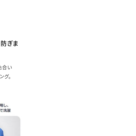
で防ぎま
色合い
ング。