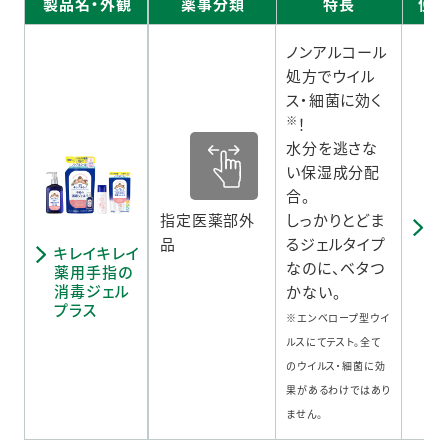
製品名・外観
薬事分類
特長
使
ノンアルコール
処方でウイル
ス・細菌に効く
※
！
水分を逃さな
い保湿成分配
合。
指定医薬部外
しっかりとどま
使
品
るジェルタイプ
意
キレイキレイ
なのに、ベタつ
薬用手指の
消毒ジェル
かない。
プラス
※エンベロープ型ウイ
ルスにてテスト。全て
のウイルス・細菌に効
果があるわけではあり
ません。