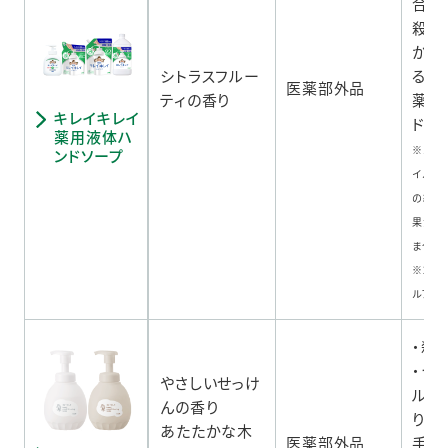
合で
殺菌
から
シトラスフルー
るキ
医薬部外品
ティの香り
薬用
キレイキレイ
ドソ
薬用液体ハ
※1 
ンドソープ
イルス
の細菌
果があ
ません
※2 
ルフェ
・殺
・う
やさしいせっけ
ル処
んの香り
り手
あたたかな木
医薬部外品
手洗