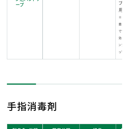
プヘ
ープ
用！
※ポン
菌の増
です。
効では
ンプヘ
ってくだ
手指消毒剤