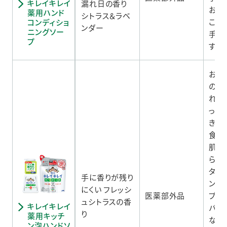
キレイキレイ
漏れ日の香り
おい
薬用ハンド
シトラス＆ラベ
こと
コンディショ
ンダー
ニングソー
手肌
プ
す。
お料
のバ
れ・
っか
きち
食材
肌を
ら守
タイ
手に香りが残り
ン用
にくい フレッシ
医薬部外品
プ。
ュシトラスの香
キレイキレイ
バイ
り
薬用キッチ
ない
ン泡ハンドソ