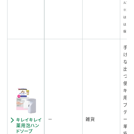
ルフェ
※2 
は全て
はあり
保って
手を
けで
なた
出て
つめ
使え
キレ
用泡
プ専
ディ
－
雑貨
ー。
キレイキレイ
薬用泡ハン
単に
ドソープ
安心