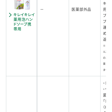
キレ
－
医薬部外品
用泡
キレイキレイ
プ携
薬用泡ハン
プ付
ドソープ携
運び
帯用
めか
返し
※エン
ルスに
の細菌
果があ
ません
・殺
・ウ
菌を
「殺
（IP