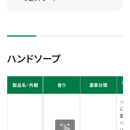
ハンドソープ
お
製品名・外観
香り
薬事分類
・殺
にと
菌ベ
・殺
・ウ