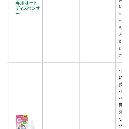
専用オート
いが
ディスペンサ
ー
※キレ
ハンド
他社製
ソープ
ると泡
ど、故
ます。
・殺
にと
菌ベ
・殺
・ウ
菌を
外出
つも
ソー