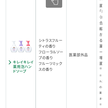
菌を
「殺
（IP
合で
殺菌
から
シトラスフルー
るキ
ティの香り
薬用
フローラルソー
ープ
医薬部外品
プの香り
増や
キレイキレイ
フルーツミック
菌ポ
薬用泡ハン
※2
スの香り
採
ドソープ
※エン
ルスに
の細菌
果があ
ません
※1 