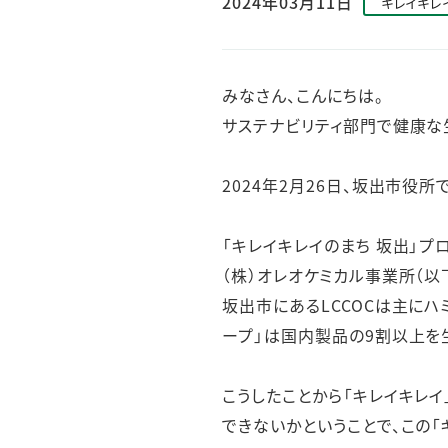
2024年03月11日
キレイキレ
人的資本・労働安全
人権の尊重
責任あるサプライチェーンマネジメントの構築
みなさん、こんにちは。
顧客の満足と信頼の追求
サステナビリティ部門で健康な
2024年2月26日、坂出市役
「キレイキレイのまち 坂出」プ
（株）オレオケミカル事業所（以
坂出市にあるLCCOCは主にハ
ープ」は国内製品の9割以上を
こうしたことから「キレイキレ
できないかということで、この「