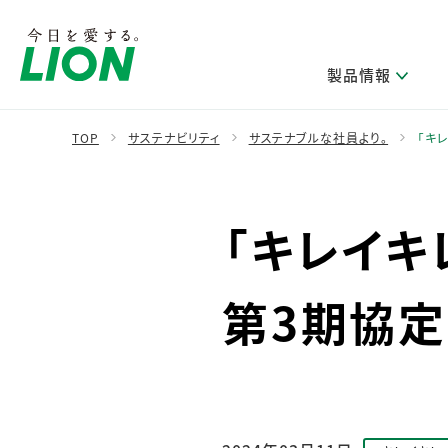
製品情報
TOP
サステナビリティ
サステナブルな社員より。
「キ
製品を探す
ライオンのサステナビリティ
新卒採用
研究開発方針・本部長メッセージ
IRニュース
企業理念
ニュースリリース
「キレイキ
ブランドから探す
トップメッセージ
新卒採用2028
研究開発領域
経営方針・体制
トップメッセージ
カテゴリから探す
考え方と推進体制
企業理解イベント
コア技術
重要課題（マテリアリティ）特定のプロセス
財務・業績情報
経営戦略・中期経営計画
第3期協
製品一覧
キャリア採用
主な研究部門
環境
新製品一覧
株主・株式情報
ライオンの歴史
基盤技術研究
エコ製品一覧
サステナブルな地球環境への取組み推進
製品開発研究
個人投資家のみなさまへ
製造終了品一覧
社会
生産技術研究
健康な生活習慣づくり