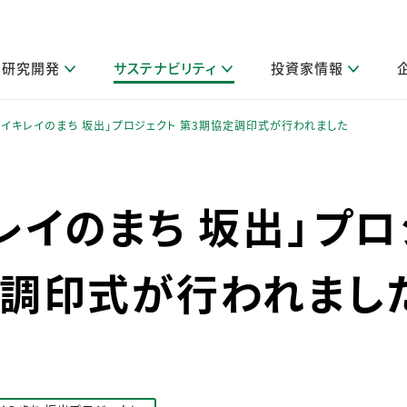
研究開発
サステナビリティ
投資家情報
閉じる
閉じる
閉じる
閉じる
閉じる
閉じる
閉じる
サステナビリティトップ
ニュースルームトップ
投資家情報トップ
製品情報トップ
研究開発トップ
企業情報トップ
採用情報トップ
レイキレイのまち 坂出」プロジェクト 第3期協定調印式が行われました
製品関連情報
その他 重要研究活動
ガバナンス
IR関連情報
会社案内
発
サ
採
障がい者採用
LION Scope（ストーリーメディ
レイのまち 坂出」プ
取扱店舗検索
研究におけるデジタル技術活用
コーポレート・ガバナンス
IR資料室
会社概要
グループ会社採用
キャンペーン一覧（Lidea）
研究によるサステナブルな活動
IRカレンダー
事業分野
海外グループでの取り組み
CM情報（YouTube公式チャンネル）
IRに関するQ&A
役員紹介
定調印式が行われまし
お客様のニーズに応える高品質で安全なものづくり
IRメール配信登録
事業所一覧
編集方針・各種ガイドライン対照表
製品の品質と安全性への取り組み
グループ・関連会社一覧
関連データ
基本情報
ESGデータ・第三者検証
研究開発拠点
イニシアチブ・外部評価
研究実績