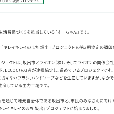
イのまち 坂出プロジェクト
ステークホルダー・エンゲージメント
社会貢献活動
サステナビリティ発行物ダウンロード
生活習慣づくりを担当している「すーちゃん」です。
所で「キレイキレイのまち 坂出」プロジェクト の第3期協定の調
ロジェクトは、坂出市とライオン（株）、そしてライオンの関係会
下、LCCOC）の3者が連携協定し、進めているプロジェクトです。
ミガキやハブラシ、ハンドソープなどを生産していますが、なかで
生産している主力工場です。
イ」を通じて地元自治体である坂出市と、市民のみなさんに向け
キレイキレイのまち 坂出」プロジェクトが始まりました。