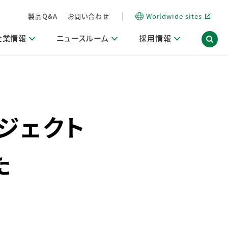
製品Q&A
お問い合わせ
Worldwide sites
企業情報
ニュースルーム
採用情報
信情報
ポート
用関連情報
ア）
商品・サービス関連ニュースリリース
活動ブログ「サステナブルな社員より。」
ロジェクト
海外拠点一覧
習慣づくりラボ
電子公告
仕事ガイド
関連リンク
コーポレート・ガバナンス
研究情報誌 (LION SCIENCE JOURNAL)
IR情報開示方針
人材開発
方針・宣言
免責事項
サステナビリティニュースリリース
た
研究・調査ニュースリリース
デジタルトランスフォーメーション
取引所規則の遵守に関する確認書