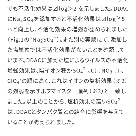
でも不活化効果は⊿log＞2 を示しました。DDAC
にNa
SO
を添加すると不活化効果は⊿log≧5
2
4
へと向上し、不活化効果の増強が認められました
（Fig.1の“Na
SO
”）。また別の実験にて、添加し
2
4
た塩単独では不活化効果がないことを確認して
います。DDACに加えた塩によるウイルスの不活化
2-
-
-
-
増強効果は、陰イオン種がSO
、Cl
、NO
、I
、
4
3
-
CIO
の順に高く、これはイオンの塩析効果（※2）
4
の強弱を示すホフマイスター順列（※3）と一致し
2-
ました。以上のことから、塩析効果の高いSO
4
は、DDACとタンパク質との結合に影響を与えて
いることが考えられました。