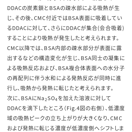
DDACの炭素鎖とBSAの疎水部による吸熱が生
じ、その後、CMC付近ではBSA表面に吸着してい
るDDACに対して、さらにDDACが集合(会合吸着)
することにより吸熱が発生したと考えられます。
CMC以降では、BSA内部の疎水部分が表面に露
出するなどの構造変化が生じ、BSA同士の凝集に
よる吸熱反応および、BSA複合体表面への水分子
の再配列に伴う水和による発熱反応が同時に進
行し、吸熱から発熱に転じたと考えられます。
次に、BSAにNa
SO
を加えた溶液に対して
2
4
DDACを滴下したところ（Fig.4図の右側）、低濃度
域の吸熱ピークの立ち上がりが大きくなり、CMC
および発熱に転じる濃度が低濃度側へシフトしま