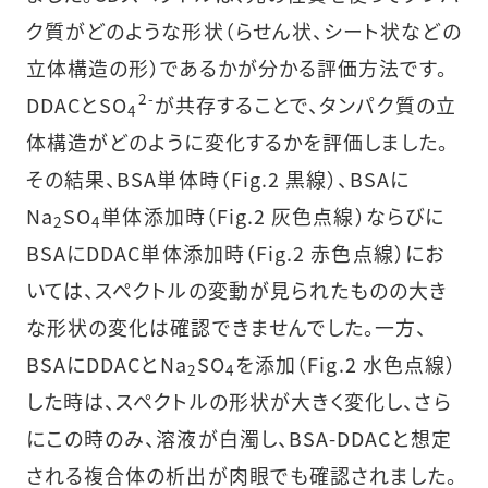
ク質がどのような形状（らせん状、シート状などの
立体構造の形）であるかが分かる評価方法です。
2-
DDACとSO
が共存することで、タンパク質の立
4
体構造がどのように変化するかを評価しました。
その結果、BSA単体時（Fig.2 黒線）、BSAに
Na
SO
単体添加時（Fig.2 灰色点線）ならびに
2
4
BSAにDDAC単体添加時（Fig.2 赤色点線）にお
いては、スペクトルの変動が見られたものの大き
な形状の変化は確認できませんでした。一方、
BSAにDDACとNa
SO
を添加（Fig.2 水色点線）
2
4
した時は、スペクトルの形状が大きく変化し、さら
にこの時のみ、溶液が白濁し、BSA-DDACと想定
される複合体の析出が肉眼でも確認されました。