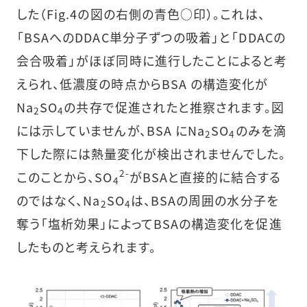
した（Fig.4の図の右側の青色○印）。これは、
「BSAへのDDAC単分子ずつの吸着」と「DDACの
会合吸着」がほぼ同時に進行したことによると考
えられ、低濃度の時点からBSA の構造変化が
Na
SO
の共存で促進されたと推察されます。図
2
4
には示していませんが、BSA にNa
SO
のみを滴
2
4
下した際には熱量変化が検出されませんでした。
2-
このことから、SO
がBSAと直接的に結合する
4
のではなく、Na
SO
は、BSAの周囲の水分子を
2
4
奪う「塩析効果」によってBSAの構造変化を促進
したものと考えられます。