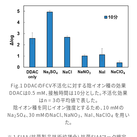
Fig.1 DDACのFCV不活化に対する陰イオン種の効果
DDACは0.5 mM、接触時間は10分とした。不活化効果
はn = 3の平均値で表した。
陰イオン種を同じイオン強度とするため、10 mMの
Na
SO
、30 mMのNaCl、NaNO
、 NaI、NaClO
を用い
2
4
3
4
た。
1 SIAA (抗菌製品技術協議会) 抗菌SIAAマーク規定