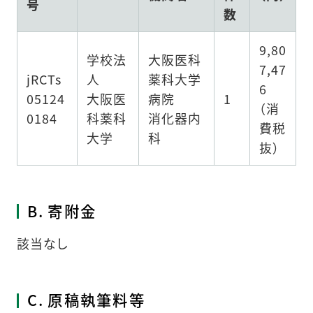
号
数
9,80
学校法
大阪医科
7,47
jRCTs
人
薬科大学
6
05124
大阪医
病院
1
（消
0184
科薬科
消化器内
費税
大学
科
抜）
B. 寄附金
該当なし
C. 原稿執筆料等