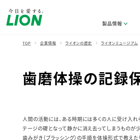
製品情報
TOP
企業情報
ライオンの歴史
ライオンミュージアム
製品を探す
ライオンのサステナビリティ
新卒採用
研究開発方針・本部長メッセージ
IRニュース
企業理念
ニュースリリース
歯磨体操の記録
ブランドから探す
トップメッセージ
新卒採用2028
研究開発領域
経営方針・体制
トップメッセージ
カテゴリから探す
考え方と推進体制
企業理解イベント
コア技術
重要課題（マテリアリティ）特定のプロセス
財務・業績情報
経営戦略・中期経営計画
製品一覧
キャリア採用
主な研究部門
環境
新製品一覧
株主・株式情報
ライオンの歴史
基盤技術研究
エコ製品一覧
サステナブルな地球環境への取組み推進
人間の活動には、ある時期には多くの人に受け入れ
製品開発研究
個人投資家のみなさまへ
製造終了品一覧
社会
テージの礎となって静かに消え去ってしまうものが少
生産技術研究
健康な生活習慣づくり
歯みがき（ブラッシング）の手順を体操形式で教えた