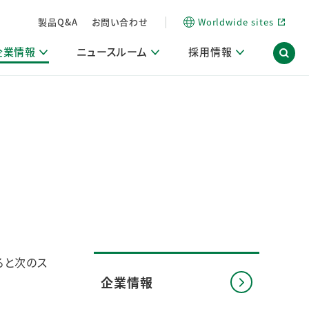
製品Q&A
お問い合わせ
Worldwide sites
企業情報
ニュースルーム
採用情報
信情報
ポート
用関連情報
ア）
商品・サービス関連ニュースリリース
活動ブログ「サステナブルな社員より。」
海外拠点一覧
習慣づくりラボ
電子公告
仕事ガイド
関連リンク
コーポレート・ガバナンス
研究情報誌 (LION SCIENCE JOURNAL)
IR情報開示方針
人材開発
方針・宣言
免責事項
サステナビリティニュースリリース
研究・調査ニュースリリース
デジタルトランスフォーメーション
取引所規則の遵守に関する確認書
ると次のス
企業情報