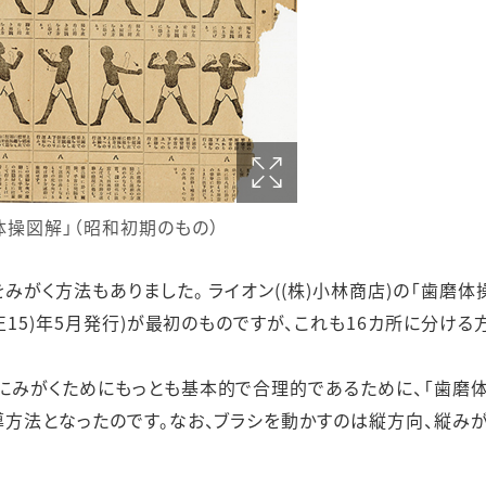
体操図解」（昭和初期のもの）
みがく方法もありました。 ライオン((株)小林商店)の「歯磨体
正15)年5月発行)が最初のものですが、これも16カ所に分け
にみがくためにもっとも基本的で合理的であるために、「歯磨
導方法となったのです。なお、ブラシを動かすのは縦方向、縦み