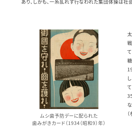
あり、しかも、一糸乱れず行なわれた集団体操は社
太
戦
て
糖
1
し
て
3
な
（
ムシ歯予防デーに配られた
歯みがきカード（1934（昭和9）年）