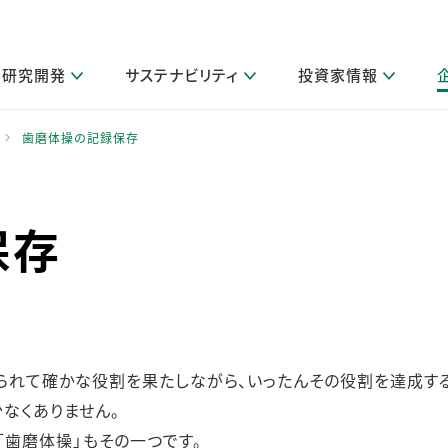
研究開発
サステナビリティ
投資家情報
閉じる
閉じる
閉じる
閉じる
閉じる
閉じる
閉じる
サステナビリティトップ
ニュースルームトップ
投資家情報トップ
製品情報トップ
研究開発トップ
企業情報トップ
採用情報トップ
歯磨体操の記録保存
製品関連情報
その他 重要研究活動
ガバナンス
IR関連情報
会社案内
発
サ
採
障がい者採用
LION Scope（ストーリーメディ
保存
取扱店舗検索
研究におけるデジタル技術活用
コーポレート・ガバナンス
IR資料室
会社概要
グループ会社採用
キャンペーン一覧（Lidea）
研究によるサステナブルな活動
IRカレンダー
事業分野
海外グループでの取り組み
CM情報（YouTube公式チャンネル）
IRに関するQ&A
役員紹介
お客様のニーズに応える高品質で安全なものづくり
IRメール配信登録
事業所一覧
編集方針・各種ガイドライン対照表
製品の品質と安全性への取り組み
グループ・関連会社一覧
関連データ
基本情報
られて確かな役割を果たしながら、いったんその役割を達成す
ESGデータ・第三者検証
なくありません。
研究開発拠点
イニシアチブ・外部評価
研究実績
「歯磨体操」もその一つです。