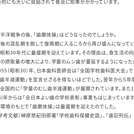
会的にも大いに奨励されて普及に拍車がかかっています。
平洋戦争の後、「歯磨体操」はどうなったのでしょうか。
後の混乱期を脱して復興期に入るころから再び盛んになってい
昭和30年代に最盛期を迎えています。その理由は、食生活の向
の摂取量の増大により、学童のムシ歯が蔓延するようになった
955（昭和30）年、日本歯科医師会は「全国学校歯科医大会」
歯半減運動」を宣言せざるを得ないほどでした。翌年から５年
全国的に「学童のむし歯半減運動」が展開されています。また19
5)年からは「全日本よい歯の学校表彰」事業もはじまっています
環境のもとで「歯磨体操」は最盛期を迎えたのでした。
参考文献）榊原悠紀田郎著「学校歯科保健史話」、「歯記列伝」