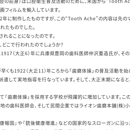
会の前身）は口腔衛生普及活動のために、米国から“Tooth Ach
本の映画フィルムを輸入しています。
に制作したものですが、この“Tooth Ache”の内容は先の
れたものでした。
が紹介されることになったのです。
、どこで行われたのでしょうか？
1917（大正6）年に兵庫県豊岡の歯科医師仲沢重造氏が、そ
早くも1922（大正11）年ころから「歯磨体操」の普及活動を
派遣して実地指導を行なっています。そして、大正末期になると
て「歯磨体操」を採用する学校が飛躍的に増加しています。この
地の歯科医師会、そして民間企業ではライオン歯磨本舗(株)
健康報国』や『銃後健康増進』などの国家的なスローガンに沿っ