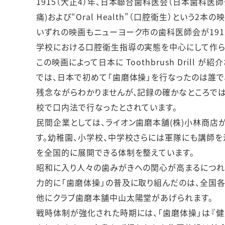
1915（大正4）年、日本聯合歯科医会（日本歯科医師
痛)および“Oral Health”（口腔衛生）という2
いずれの映画もニューヨーク市の歯科医師会が1912年
学校における口腔衛生指導の実態を中心にして作ら
この映画によって日本に Toothbrush Drill 
では、日本で初めて「歯磨体操」を行なったのは誰で
残念ながらわかりませんが、記録の確かなところでは
校で口内法で行なったとされています。
民間企業としては、ライオン歯磨本舗(株)小林商店が
す。幼稚園、小学校、中学校さらには軍隊にも講師を
を全国的に展開できる体制を整えています。
昭和に入り人々の歯みがきへの関心が高まるにつれ
力的に「歯磨体操」の普及に取り組んだのは、全国各
他にクラブ歯磨本舗中山太陽堂があげられます。
戦時体制が強化された時期には、「歯磨体操」は『