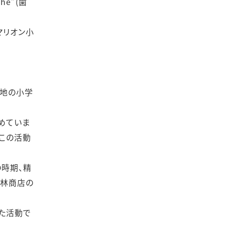
e”(歯
マリオン小
の地の小学
始めていま
この活動
時期、精
小林商店の
た活動で