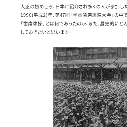
人的資本・労働安全
大正の初めころ、日本に紹介され多くの人が参加した
人権の尊重
1990(平成2)年、第47回「学童歯磨訓練大会」の
責任あるサプライチェーンマネジメントの構築
「歯磨体操」とは何であったのか、また、歴史的にど
顧客の満足と信頼の追求
しておきたいと思います。