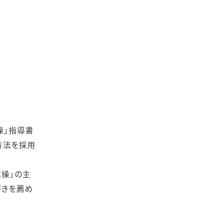
操」指導書
る方法を採用
体操」の主
がきを薦め