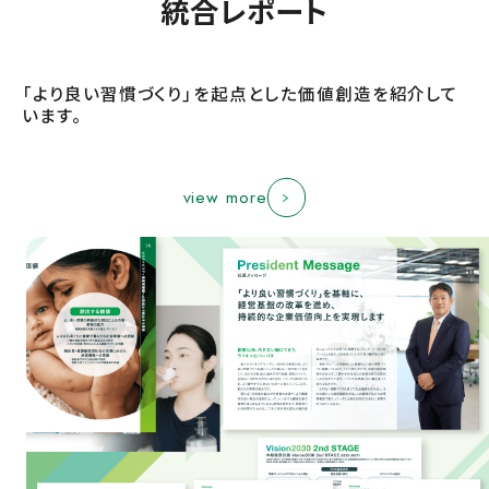
統合レポート
view more
view more
「より良い習慣づくり」を起点とした
価値創造を紹介して
view more
view more
います。
view more
view more